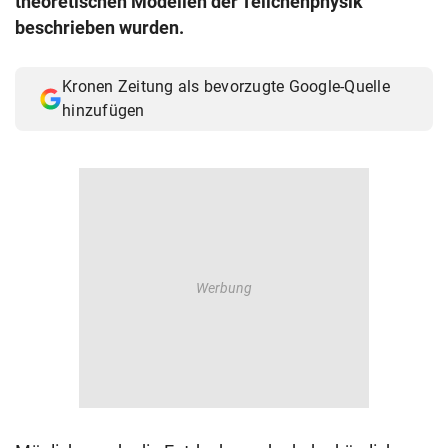
theoretischen Modellen der Teilchenphysik
© Krone Multimedia GmbH & Co KG 2026
beschrieben wurden.
Muthgasse 2, 1190 Wien
Kronen Zeitung als bevorzugte Google-Quelle
hinzufügen