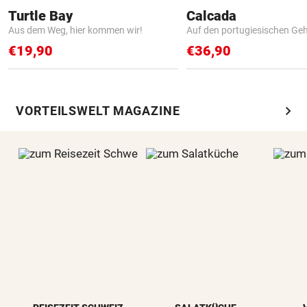
Turtle Bay
Calcada
Aus dem Weg, hier kommen wir!
Auf den portugiesischen G
€19,90
€36,90
chevron_right
VORTEILSWELT MAGAZINE