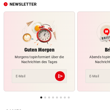
NEWSLETTER
Guten Morgen
Br
Morgens topinformiert über die
Abends topin
Nachrichten des Tages
Nachrich
send
E-Mail
E-Mail
Abschicken