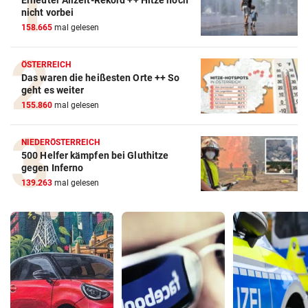
Erneuter Allzeit-Rekord ++ Hitze noch
nicht vorbei
158.665
mal gelesen
ÖSTERREICH
Das waren die heißesten Orte ++ So
geht es weiter
155.860
mal gelesen
NIEDERÖSTERREICH
500 Helfer kämpfen bei Gluthitze
gegen Inferno
139.263
mal gelesen