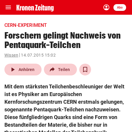
menu
account_circle
Navigation
Anmelden
Abo
close
Schließen
ein-/ausklappen
CERN-EXPERIMENT
Abonnieren
Forschern gelingt Nachweis von
Pentaquark-Teilchen
account_circle
arrow_right
Anmelden
Wissen
14.07.2015 15:02
pin_drop
arrow_right
Bundesland auswäh
Wien
play_arrow
Anhören
Teilen
bookmark
Merkliste
Mit dem stärksten Teilchenbeschleuniger der Welt
ist es Physiker am Europäischen
Suchbegriff
Kernforschungszentrum CERN erstmals gelungen,
search
eingeben
sogenannte Pentaquark-Teilchen nachzuweisen.
Diese fünfgliedrigen Quarks sind eine Form von
Bestandteilen der Materie, die bisher nur in