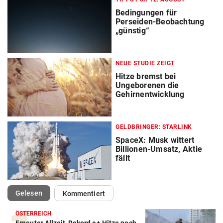
Bedingungen für
Perseiden-Beobachtung
„günstig“
NEUE STUDIE ZEIGT
Hitze bremst bei
Ungeborenen die
Gehirnentwicklung
GELDBRINGER: STARLINK
SpaceX: Musk wittert
Billionen-Umsatz, Aktie
fällt
(ausgewählt)
Gelesen
Kommentiert
ÖSTERREICH