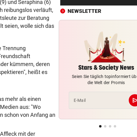
(9) und Seraphina (6)
Salzburg: Lob von Brasilien-
 reibungslos verläuft,
und große Sorgen
NEWSLETTER
tsleute zur Beratung
SEIN GRÖSSTES JAHR
vor ein
t seien, wolle sich das
DJ Toby Romeo kündigt so vi
Musik wie nie an
ie Trennung
„KEINE FRAGE!“
vor ein
Freundschaft
Was tun gegen die schlechte
nder kümmern, deren
Stimmung im Land?
Stars & Society News
spektieren", heißt es
Seien Sie täglich topinformiert üb
GROSSE AUFREGUNG
vor ein
die Welt der Promis
Brandgefahr? Hitze löst vor 
Störfeuer aus
s mehr als einen
se
E-Mail
-Medien aus: "Wo
ZU WENIG WASSERKRAFT
vor ein
ten schon von Anfang an
Strommangel: Gaskraftwerk
springt jeden Abend ein
Affleck mit der
HOCKEYCRACKS IM SOMMER
vor ein