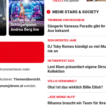
138.472
mal gelesen
SIMPLE TAKTIK
vor ein
Hacker greifen Wall Street m
MEHR STARS & SOCIETY
Telefon-Trick an
en
Lottogewin
Treffen Sie die
Nächtlicher
schickte o
TRENNUNG VON REGISSEUR
Schlagerqueen
Einsatz forderte
VOR DUELL GEGEN STURM
Bilder an
vor ein
Sängerin Vanessa Paradis gibt ihr
Andrea Berg live
drei Feuerwehren
Teenager
Warum Hartberg schon im Tu
Aus bekannt
„scharf“ wird
SEIN GRÖSSTES JAHR
AM WEG ZU OLYMPIA
vor 
DJ Toby Romeo kündigt so viel Mu
nie an
„Ich war unsicher, ob ich wi
springen kann“
OKTOBERFEST 2026
Leni Klum präsentiert eigene Dirnd
ein Kommentieren mehr
Kollektion
skutieren:
Themenübersicht
.
VÖLLIG VERWANDELT
forum@krone.at
wenden.
Oha! Ist das wirklich Billie Eilish?
„JEDE MENGE HILFE“
Rihanna braucht ein Team für ihre