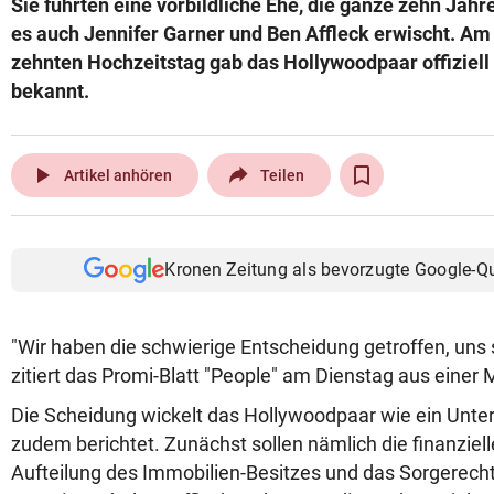
Sie führten eine vorbildliche Ehe, die ganze zehn Jahre 
© Krone Multimedia GmbH & Co KG 2026
es auch Jennifer Garner und Ben Affleck erwischt. Am
Muthgasse 2, 1190 Wien
zehnten Hochzeitstag gab das Hollywoodpaar offiziell
bekannt.
play_arrow
Artikel anhören
Teilen
Kronen Zeitung als bevorzugte Google-Q
"Wir haben die schwierige Entscheidung getroffen, uns 
zitiert das Promi-Blatt "People" am Dienstag aus einer 
Die Scheidung wickelt das Hollywoodpaar wie ein Unt
zudem berichtet. Zunächst sollen nämlich die finanziell
Aufteilung des Immobilien-Besitzes und das Sorgerecht 