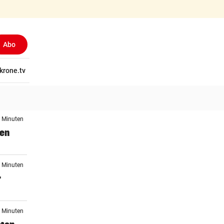
Abo
tschaft
krone.tv
Wissen
Gericht
Kolumnen
Freizeit
Reise
Ti
6 Minuten
gen
0 Minuten
r
1 Minuten