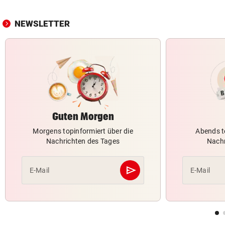
NEWSLETTER
Guten Morgen
Morgens topinformiert über die
Abends t
Nachrichten des Tages
Nachr
send
E-Mail
E-Mail
Abschicken