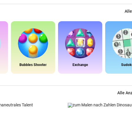
Alle
Bubbles Shooter
Exchange
Sudok
Alle An