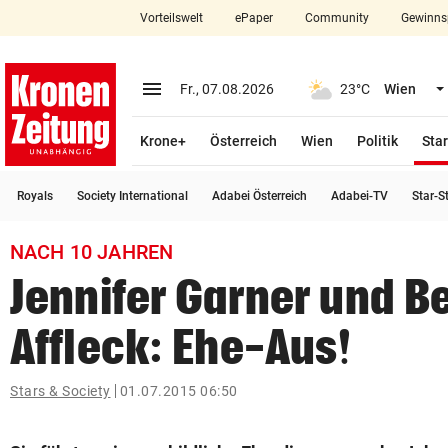
Vorteilswelt
ePaper
Community
Gewinns
close
Schließen
menu
Menü aufklappen
Fr., 07.08.2026
23°C
Wien
Abonnieren
Krone+
Österreich
Wien
Politik
Star
account_circle
arrow_right
Anmelden
Royals
Society International
Adabei Österreich
Adabei-TV
Star-S
pin_drop
arrow_right
Bundesland auswäh
Wien
NACH 10 JAHREN
bookmark
Merkliste
Jennifer Garner und B
Affleck: Ehe-Aus!
Suchbegriff
search
eingeben
Stars & Society
01.07.2015 06:50