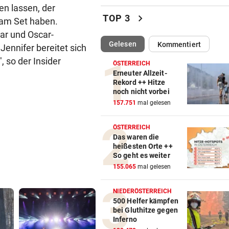
en lassen, der
Klassek ist der Jannik Sinner
chevron_right
TOP 3
 am Set haben.
Tennis-Unterhaus
ar und Oscar-
(ausgewählt)
Gelesen
Kommentiert
Jennifer bereitet sich
NACH JUSTIZ-NIEDERLAGE
vor ein
Trump will nun gegen
 so der Insider
ÖSTERREICH
„Geburtstourismus“ vorgeh
Erneuter Allzeit-
Rekord ++ Hitze
noch nicht vorbei
JUBEL NACH 2:1-SIEG
vor ein
157.751
mal gelesen
Geburtstagsbier als Belohnu
Austria-Kapitän
ÖSTERREICH
Das waren die
HÜRDEN-ASS BEI EM:
vor ein
heißesten Orte ++
„Ich versuche bewusst, kein
So geht es weiter
darum zu machen“
155.065
mal gelesen
PERFEKTER ZIELEINLAUF
vor ein
NIEDERÖSTERREICH
Feurstein sprintet bei
500 Helfer kämpfen
bei Gluthitze gegen
Guadeloupe-Tour zum Sieg
Inferno