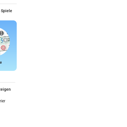
 Spiele
u
Snake
zeigen