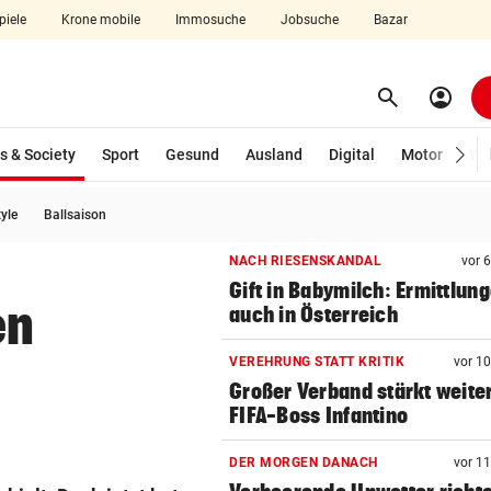
piele
Krone mobile
Immosuche
Jobsuche
Bazar
search
account_circle
Menü aufklappen
Suchen
(ausgewählt)
s & Society
Sport
Gesund
Ausland
Digital
Motor
Wir
tyle
Ballsaison
len
NACH RIESENSKANDAL
vor 
Gift in Babymilch: Ermittlun
en
auch in Österreich
VEREHRUNG STATT KRITIK
vor 1
Großer Verband stärkt weite
FIFA-Boss Infantino
DER MORGEN DANACH
vor 1