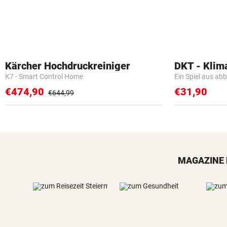
Kärcher Hochdruckreiniger
DKT - Klim
K7 - Smart Control Home
Ein Spiel aus ab
€474,90
€31,90
€644,99
MAGAZINE 