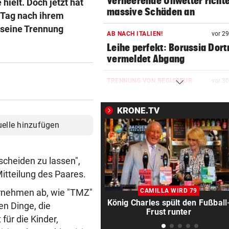
Verheerende Unwetter richt
hielt. Doch jetzt hat
massive Schäden an
 Tag nach ihrem
 seine Trennung
AB NACH ITALIEN!
vor 2
Leihe perfekt: Borussia Dor
vermeldet Abgang
TRENNUNG VON REGISSEUR
vor 3
Sängerin Vanessa Paradis gib
Ehe-Aus bekannt
KRONE.TV
uelle hinzufügen
FORSCHER RÄTSELN
vor 3
Ungewöhnliche Todesfälle v
Rentieren in Norwegen
scheiden zu lassen",
Mitteilung des Paares.
NACH ZUSAMMENSTOSS
vor 4
D: Dutzende Verletzte bei
ernehmen ab, wie "TMZ"
CAMILLA WIRD 79
Straßenbahnunfall
König Charles spült den Fußball
en Dinge, die
Frust runter
für die Kinder,
LANGER EUROPACUPABEND
vor ein