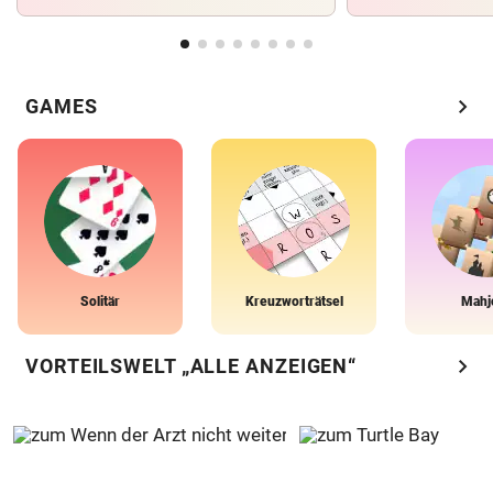
chevron_right
GAMES
Solitär
Kreuzworträtsel
Mahj
chevron_right
VORTEILSWELT „ALLE ANZEIGEN“