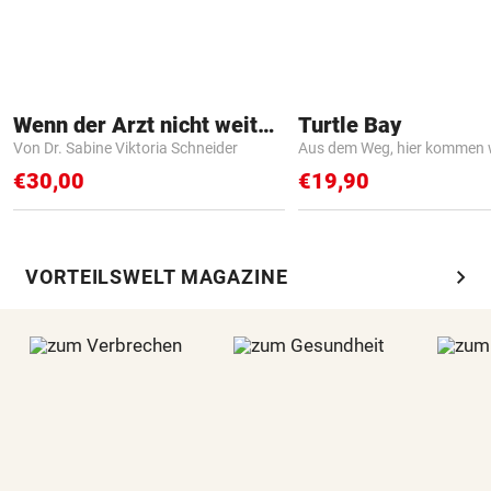
Wenn der Arzt nicht weiter weiß
Turtle Bay
Von Dr. Sabine Viktoria Schneider
Aus dem Weg, hier kommen w
€30,00
€19,90
chevron_right
VORTEILSWELT MAGAZINE