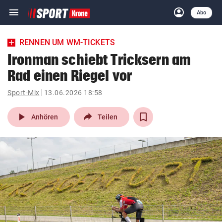
menu
account_circle
Navigation
Anmelden
Abo
close
Schließen
ein-/ausklappen
RENNEN UM WM-TICKETS
Abonnieren
Ironman schiebt Tricksern am
Rad einen Riegel vor
account_circle
arrow_right
Anmelden
Sport-Mix
13.06.2026 18:58
pin_drop
arrow_right
Bundesland auswäh
Wien
play_arrow
Anhören
Teilen
bookmark
Merkliste
Suchbegriff
search
eingeben