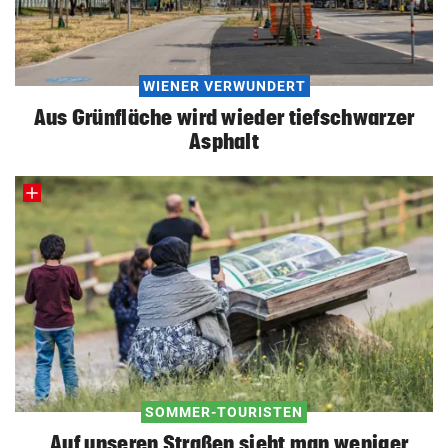
WIENER VERWUNDERT
Aus Grünfläche wird wieder tiefschwarzer
Asphalt
SOMMER-TOURISTEN
„Auf unseren Straßen sieht man weniger