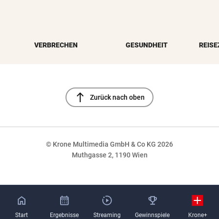
VERBRECHEN
GESUNDHEIT
REISE
north
Zurück nach oben
© Krone Multimedia GmbH & Co KG 2026
Muthgasse 2, 1190 Wien
NaN%
Start
Ergebnisse
Streaming
Gewinnspiele
Krone+