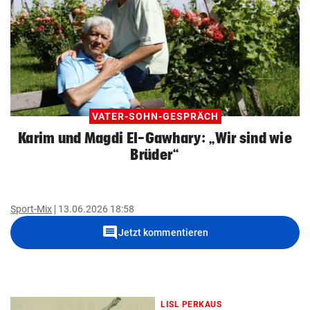
VATER-SOHN-GESPRÄCH
Karim und Magdi El-Gawhary: „Wir sind wie
Brüder“
Sport-Mix
13.06.2026 18:58
comment
Jetzt kommentieren
LISL PERKAUS