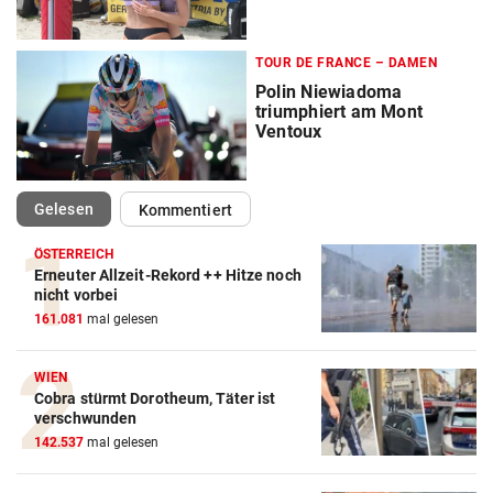
TOUR DE FRANCE – DAMEN
Polin Niewiadoma
triumphiert am Mont
Ventoux
(ausgewählt)
Gelesen
Kommentiert
ÖSTERREICH
Erneuter Allzeit-Rekord ++ Hitze noch
Action-Cam Vergleich
nicht vorbei
161.081
mal gelesen
ZUM VERGLEICH
Crosstrainer Vergleich
WIEN
Cobra stürmt Dorotheum, Täter ist
ZUM VERGLEICH
verschwunden
142.537
mal gelesen
E-Bike Vergleich
ZUM VERGLEICH