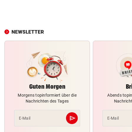
NEWSLETTER
Guten Morgen
Br
Morgens topinformiert über die
Abends topin
Nachrichten des Tages
Nachrich
send
E-Mail
E-Mail
Abschicken