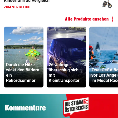
Kinderfahrrad Vergleich
ZUM VERGLEICH
Alle Produkte ansehen
Durch die Hitze
26-Jähriger
winkt den Bädern
überschlug sich
Zwei OeSV-Bo
ein
mit
vor Los Angel
Rekordsommer
Kleintransporter
im Medal Rac