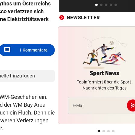
 Mythos um Österreichs
Erstmals seit April: Schwärzl
sco verletzten sich
Viertelfinale
NEWSLETTER
ene Elektrizitätswerk
VEREHRUNG STATT KRITIK
vor 
Großer Verband stärkt weite
FIFA-Boss Infantino
comment
1
Kommentare
AB NACH ITALIEN!
vor 
Leihe perfekt: Borussia Dor
vermeldet Abgang
Sport News
uelle hinzufügen
Topinformiert über die Sport-
Nachrichten des Tages
s WM-Geschehen ein.
se
nd der WM Bay Area
E-Mail
uch ein Fluch. Denn die
chweren Verletzungen
r.