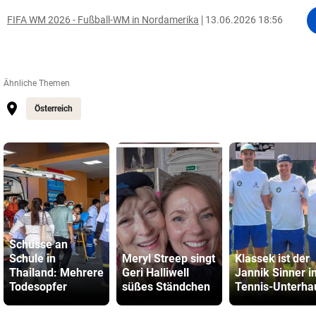
FIFA WM 2026 - Fußball-WM in Nordamerika
13.06.2026 18:56
Ähnliche Themen
Österreich
Schüsse an
Schule in
Meryl Streep singt
Klassek ist der
Thailand: Mehrere
Geri Halliwell
Jannik Sinner i
Todesopfer
süßes Ständchen
Tennis-Unterha