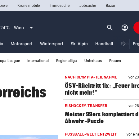
piele
Krone mobile
Immosuche
Jobsuche
Bazar
search
account_circle
Menü aufklappen
Suchen
24°C
Wien
ix
Motorsport
Wintersport
Ski Alpin
Handball
Eishocke
Er
ropa League
International
Regionalliga
Unterhaus
Frauen
len
NACH OLYMPIA-TEILNAHME
vor 2
ÖSV-Rücktritt fix: „Feuer br
erreichs
nicht mehr!“
EISHOCKEY-TRANSFER
vor 2
Meister 99ers komplettiert 
Abwehr-Puzzle
FUSSBALL-WELT ENTZWEIT
vor ein