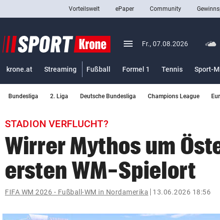
Vorteilswelt
ePaper
Community
Gewinns
close
Schließen
menu
Menü aufklappen
Fr., 07.08.2026
Abonnieren
krone.at
Streaming
Fußball
Formel 1
Tennis
Sport-M
account_circle
arrow_right
Anmelden
Bundesliga
2. Liga
Deutsche Bundesliga
Champions League
Eu
pin_drop
arrow_right
Bundesland auswäh
Wien
STADION VERFLUCHT?
bookmark
Merkliste
Wirrer Mythos um Öst
ersten WM-Spielort
Suchbegriff
search
eingeben
FIFA WM 2026 - Fußball-WM in Nordamerika
13.06.2026 18:56