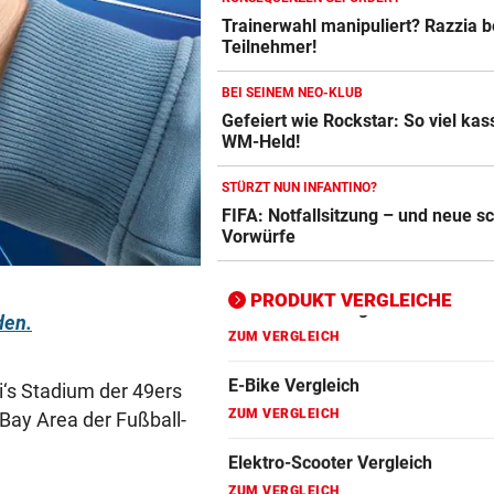
Trainerwahl manipuliert? Razzia 
Crosstrainer Vergleich
Teilnehmer!
ZUM VERGLEICH
BEI SEINEM NEO-KLUB
E-Bike Vergleich
Gefeiert wie Rockstar: So viel kass
ZUM VERGLEICH
WM-Held!
Elektro-Scooter Vergleich
STÜRZT NUN INFANTINO?
FIFA: Notfallsitzung – und neue 
ZUM VERGLEICH
Vorwürfe
Ergometer Vergleich
ZUM VERGLEICH
PRODUKT VERGLEICHE
den.
Fahrrad Test
ZUM VERGLEICH
‘s Stadium der 49ers
Fahrradanhänger Vergleich
Bay Area der Fußball-
ZUM VERGLEICH
Faszienrolle Vergleich