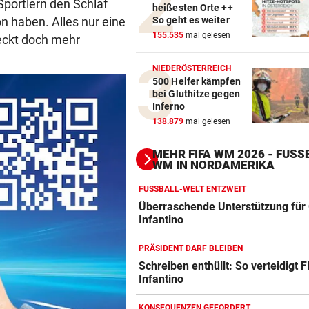
Sportlern den Schlaf
heißesten Orte ++
So geht es weiter
n haben. Alles nur eine
155.535
mal gelesen
eckt doch mehr
NIEDERÖSTERREICH
500 Helfer kämpfen
bei Gluthitze gegen
Inferno
138.879
mal gelesen
MEHR FIFA WM 2026 - FUSSB
M IN NORDAMERIKA
FUSSBALL-WELT ENTZWEIT
Überraschende Unterstützung für 
Infantino
PRÄSIDENT DARF BLEIBEN
Schreiben enthüllt: So verteidigt F
Infantino
Action-Cam Vergleich
ZUM VERGLEICH
KONSEQUENZEN GEFORDERT