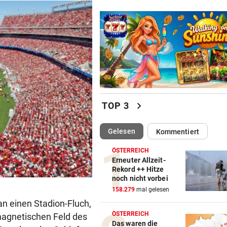
chevron_right
TOP 3
(ausgewählt)
Gelesen
Kommentiert
ÖSTERREICH
Erneuter Allzeit-
Rekord ++ Hitze
noch nicht vorbei
158.279
mal gelesen
n einen Stadion-Fluch,
ÖSTERREICH
magnetischen Feld des
Das waren die