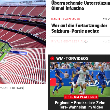
Überraschende Unterstützun
Gianni Infantino
NACH REGENPAUSE
vor 
Wer auf die Fortsetzung der
Salzburg-Partie pochte
RIVALE GEHT LEER AUS
vor 
Hammer-Wechsel bestätigt: 
will zu Barcelona!“
WM-TORVIDEOS
DER SCHNEE GEHT AUS
vor 
Hitzewelle: Nächstes
Sommerskigebiet schließt
GAK-TRAINER BRENNT:
vor 
FP/JOSH EDELSON)
„Wir wollen unsere Heimseri
SPIEL UM PLATZ DREI
ausbauen, egal wie!“
England – Frankreich: Zehn-
Tore-Wahnsinn im Video
NACH HARTEM KAMPF
vor 