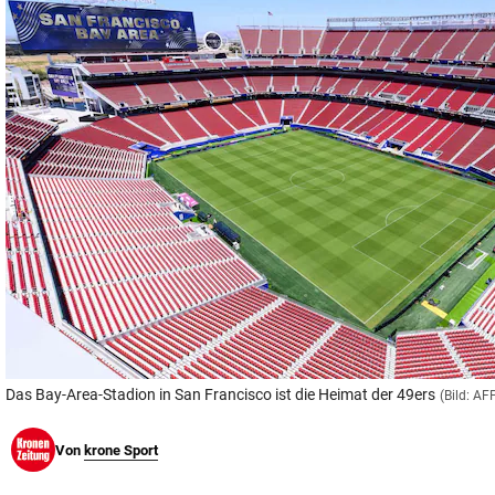
© Krone Multimedia GmbH & Co KG 2026
Muthgasse 2, 1190 Wien
Das Bay-Area-Stadion in San Francisco ist die Heimat der 49ers
(Bild: A
Von
krone Sport