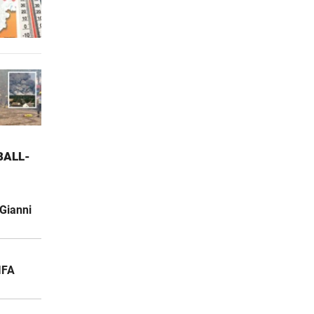
ALL-W
Gianni
IFA