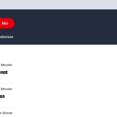
Abo
y
gebnisse
US-Sport
3 Minuten
ennt
8 Minuten
das
er Stunde