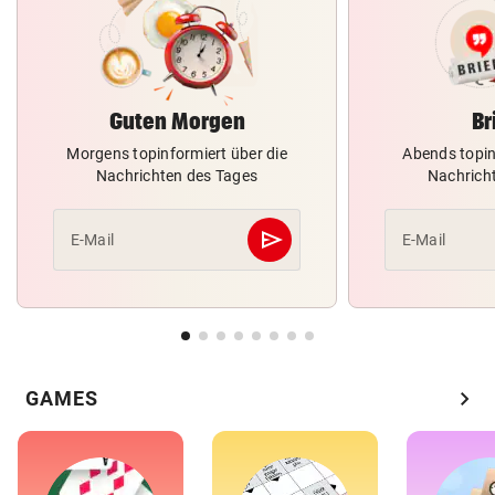
Guten Morgen
Br
Morgens topinformiert über die
Abends topin
Nachrichten des Tages
Nachrich
send
E-Mail
E-Mail
Abschicken
chevron_right
GAMES