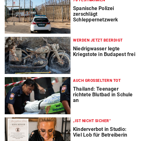
78 FESTNAHMEN
Spanische Polizei
zerschlägt
Schleppernetzwerk
WERDEN JETZT BEERDIGT
Niedrigwasser legte
Kriegstote in Budapest frei
AUCH GROSSELTERN TOT
Thailand: Teenager
richtete Blutbad in Schule
an
„IST NICHT SICHER“
Kinderverbot in Studio:
Viel Lob für Betreiberin