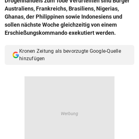
Drogenhandels zum Tode Verurteilten sind Bürger
© Krone Multimedia GmbH & Co KG 2026
Australiens, Frankreichs, Brasiliens, Nigerias,
Muthgasse 2, 1190 Wien
Ghanas, der Philippinen sowie Indonesiens und
sollen nächste Woche gleichzeitig von einem
Erschießungskommando exekutiert werden.
Kronen Zeitung als bevorzugte Google-Quelle
hinzufügen