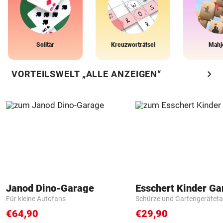
Solitär
Kreuzworträtsel
Mahj
chevron_right
VORTEILSWELT „ALLE ANZEIGEN“
Janod Dino-Garage
Für kleine Autofans
Schürze und Gartengerätet
€64,90
€29,90