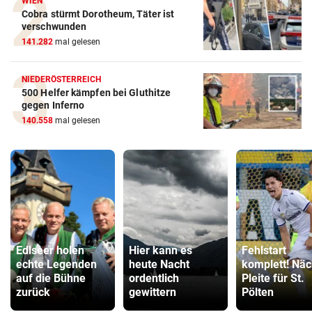
WIEN
Cobra stürmt Dorotheum, Täter ist
verschwunden
141.282
mal gelesen
NIEDERÖSTERREICH
500 Helfer kämpfen bei Gluthitze
gegen Inferno
140.558
mal gelesen
Edlseer holen
Hier kann es
Fehlstart
echte Legenden
heute Nacht
komplett! Näc
auf die Bühne
ordentlich
Pleite für St.
zurück
gewittern
Pölten