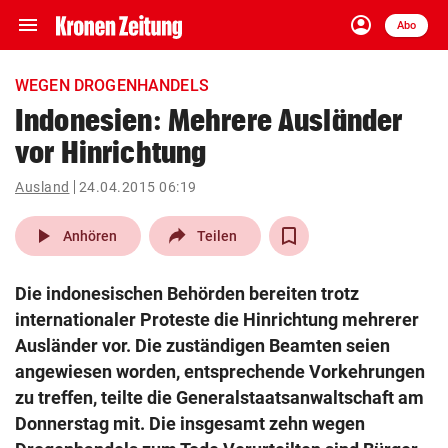
menu
account_circle
Navigation
Anmelden
Abo
close
Schließen
ein-/ausklappen
WEGEN DROGENHANDELS
Abonnieren
Indonesien: Mehrere Ausländer
vor Hinrichtung
account_circle
arrow_right
Anmelden
Ausland
24.04.2015 06:19
pin_drop
arrow_right
Bundesland auswäh
Wien
play_arrow
Anhören
Teilen
bookmark
Merkliste
Die indonesischen Behörden bereiten trotz
internationaler Proteste die Hinrichtung mehrerer
Suchbegriff
Ausländer vor. Die zuständigen Beamten seien
search
eingeben
angewiesen worden, entsprechende Vorkehrungen
zu treffen, teilte die Generalstaatsanwaltschaft am
Donnerstag mit. Die insgesamt zehn wegen