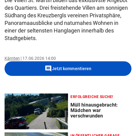
Die Villen St. Martin bilden das exklusivste Angebot
des Quartiers. Drei freistehende Villen am sonnigen
Südhang des Kreuzbergls vereinen Privatsphäre,
Panoramaausblicke und naturnahes Wohnen in
einer der seltensten Hanglagen innerhalb des
Stadtgebiets.
Kärnten
17.06.2026 14:00
comment
Jetzt kommentieren
ERFOLGREICHE SUCHE!
Müll hinausgebracht:
Mädchen war
verschwunden
IN ÖFFENTLICHER GARAGE