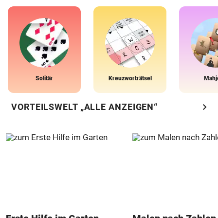
Solitär
Kreuzworträtsel
Mahj
chevron_right
VORTEILSWELT „ALLE ANZEIGEN“