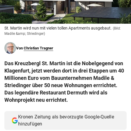
© Krone Multimedia GmbH & Co KG 2026
Muthgasse 2, 1190 Wien
St. Martin wird nun mit vielen tollen Apartments ausgebaut.
(Bild:
Madile &amp; Striedinger)
Von
Christian Tragner
Das Kreuzbergl St. Martin ist die Nobelgegend von
Klagenfurt, jetzt werden dort in drei Etappen um 40
Millionen Euro vom Bauunternehmen Madile &
Striedinger über 50 neue Wohnungen errrichtet.
Das legendäre Restaurant Dermuth wird als
Wohnprojekt neu errichtet.
Kronen Zeitung als bevorzugte Google-Quelle
hinzufügen