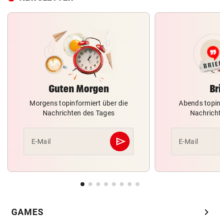
Guten Morgen
Br
Morgens topinformiert über die
Abends topin
Nachrichten des Tages
Nachrich
send
E-Mail
E-Mail
Abschicken
chevron_right
GAMES