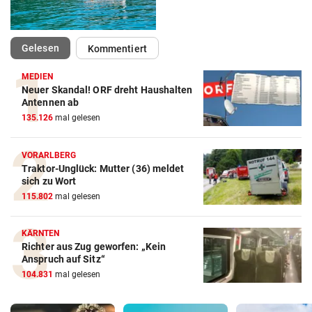
(ausgewählt)
Gelesen
Kommentiert
MEDIEN
Neuer Skandal! ORF dreht Haushalten
Antennen ab
135.126
mal gelesen
VORARLBERG
Traktor-Unglück: Mutter (36) meldet
sich zu Wort
115.802
mal gelesen
KÄRNTEN
Richter aus Zug geworfen: „Kein
Anspruch auf Sitz“
104.831
mal gelesen