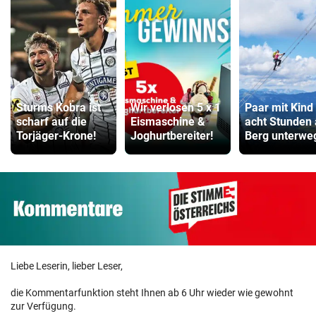
Sturms Kobra ist
Wir verlosen 5 x 1
Paar mit Kind
scharf auf die
Eismaschine &
acht Stunden
Torjäger-Krone!
Joghurtbereiter!
Berg unterwe
Liebe Leserin, lieber Leser,
die Kommentarfunktion steht Ihnen ab 6 Uhr wieder wie gewohnt
zur Verfügung.