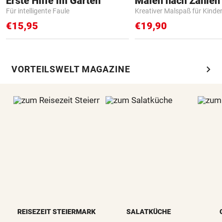
Erste Hilfe im Garten
Für intelligente Faule
Kreativer Malspaß für Kinde
€15,95
€19,90
chevron_right
VORTEILSWELT MAGAZINE
REISEZEIT STEIERMARK
SALATKÜCHE