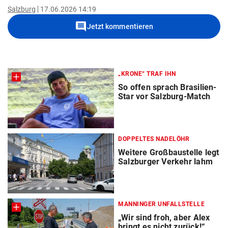
Salzburg
17.06.2026 14:19
comment
Jetzt kommentieren
„KRONE“ TRAF IHN
So offen sprach Brasilien-
Star vor Salzburg-Match
DOPPELTES NADELÖHR
Weitere Großbaustelle legt
Salzburger Verkehr lahm
MANNINGER UNFALLSTELLE
„Wir sind froh, aber Alex
bringt es nicht zurück!“