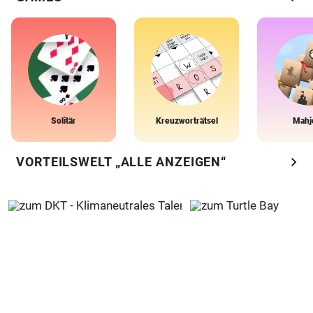
Solitär
Kreuzworträtsel
Mahj
chevron_right
VORTEILSWELT „ALLE ANZEIGEN“