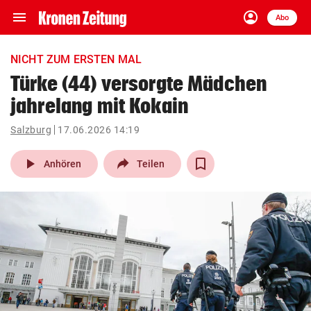
menu
account_circle
Navigation
Anmelden
Abo
close
Schließen
ein-/ausklappen
NICHT ZUM ERSTEN MAL
Abonnieren
Türke (44) versorgte Mädchen
jahrelang mit Kokain
account_circle
arrow_right
Anmelden
Salzburg
17.06.2026 14:19
pin_drop
arrow_right
Bundesland auswäh
Wien
play_arrow
Anhören
Teilen
bookmark
Merkliste
Suchbegriff
search
eingeben