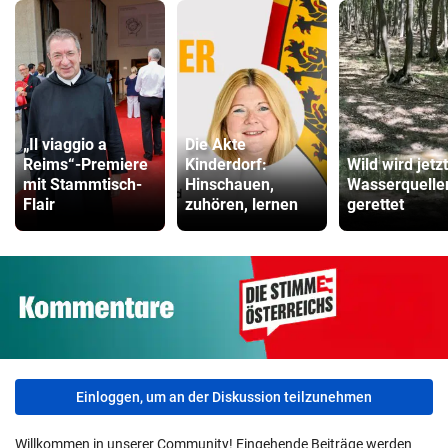
„Il viaggio a
Die Akte
Reims“-Premiere
Kinderdorf:
Wild wird jetz
mit Stammtisch-
Hinschauen,
Wasserquelle
Flair
zuhören, lernen
gerettet
Einloggen, um an der Diskussion teilzunehmen
Willkommen in unserer Community! Eingehende Beiträge werden