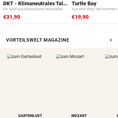
DKT - Klimaneutrales Talent
Turtle Bay
Ein Spiel aus abbaubaren Materialien
Aus dem Weg, hier kommen w
€31,90
€19,90
chevron_right
VORTEILSWELT MAGAZINE
GARTENLUST
MOZART