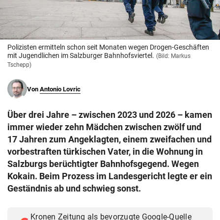
© Krone Multimedia GmbH & Co KG 2026
Muthgasse 2, 1190 Wien
Polizisten ermitteln schon seit Monaten wegen Drogen-Geschäften
mit Jugendlichen im Salzburger Bahnhofsviertel.
(Bild: Markus
Tschepp)
Von
Antonio Lovric
Über drei Jahre – zwischen 2023 und 2026 – kamen
immer wieder zehn Mädchen zwischen zwölf und
17 Jahren zum Angeklagten, einem zweifachen und
vorbestraften türkischen Vater, in die Wohnung in
Salzburgs berüchtigter Bahnhofsgegend. Wegen
Kokain. Beim Prozess im Landesgericht legte er ein
Geständnis ab und schwieg sonst.
Kronen Zeitung als bevorzugte Google-Quelle