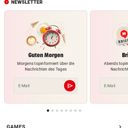
NEWSLETTER
Guten Morgen
Br
Morgens topinformiert über die
Abends topin
Nachrichten des Tages
Nachrich
send
E-Mail
E-Mail
Abschicken
chevron_right
GAMES