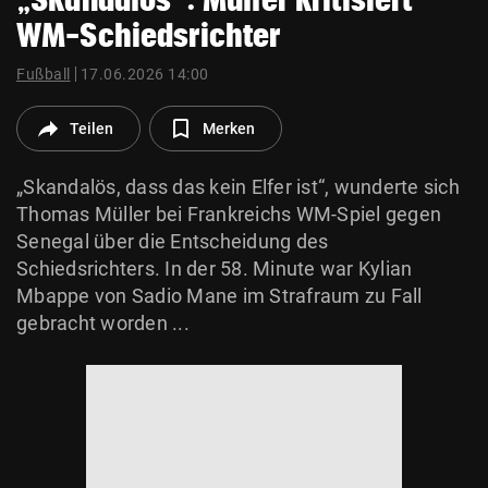
© Krone Multimedia GmbH & Co KG 2026
WM-Schiedsrichter
Muthgasse 2, 1190 Wien
Fußball
17.06.2026 14:00
Teilen
Merken
„Skandalös, dass das kein Elfer ist“, wunderte sich
Thomas Müller bei Frankreichs WM-Spiel gegen
Senegal über die Entscheidung des
Schiedsrichters. In der 58. Minute war Kylian
Mbappe von Sadio Mane im Strafraum zu Fall
gebracht worden ...