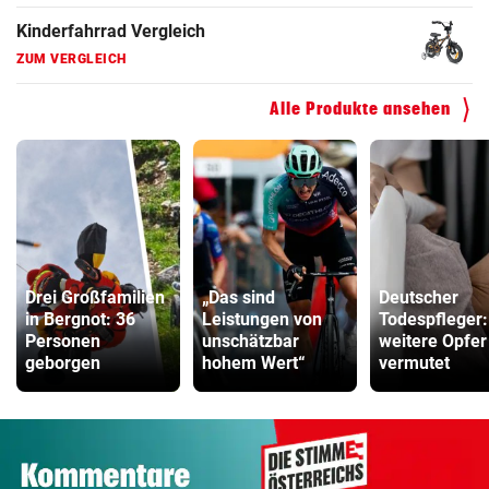
Kinderfahrrad Vergleich
ZUM VERGLEICH
Alle Produkte ansehen
Drei Großfamilien
„Das sind
Deutscher
in Bergnot: 36
Leistungen von
Todespfleger:
Personen
unschätzbar
weitere Opfer
geborgen
hohem Wert“
vermutet