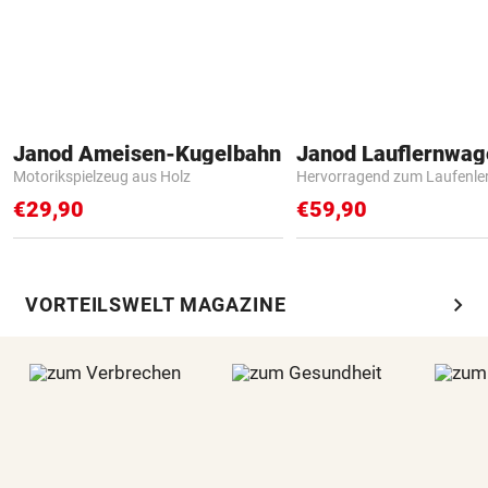
Janod Ameisen-Kugelbahn
Janod Lauflernwa
Motorikspielzeug aus Holz
Hervorragend zum Laufenle
€29,90
€59,90
chevron_right
VORTEILSWELT MAGAZINE