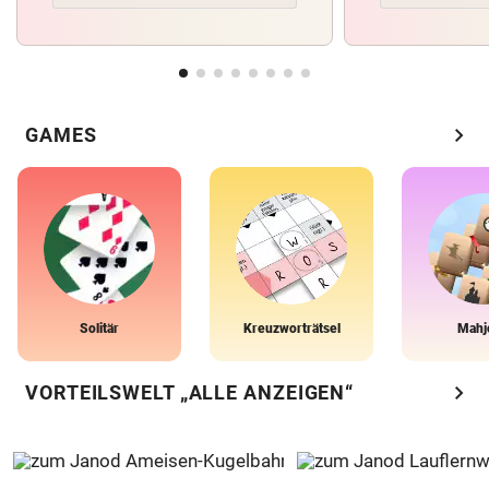
chevron_right
GAMES
Solitär
Kreuzworträtsel
Mahj
chevron_right
VORTEILSWELT „ALLE ANZEIGEN“