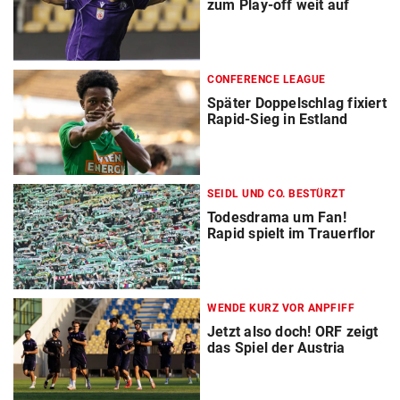
zum Play-off weit auf
CONFERENCE LEAGUE
Später Doppelschlag fixiert
Rapid-Sieg in Estland
SEIDL UND CO. BESTÜRZT
Todesdrama um Fan!
Rapid spielt im Trauerflor
WENDE KURZ VOR ANPFIFF
Jetzt also doch! ORF zeigt
das Spiel der Austria