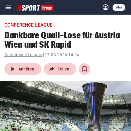
menu
account_circle
Navigation
Anmelden
Abo
close
Schließen
ein-/ausklappen
CONFERENCE LEAGUE
Abonnieren
Dankbare Quali-Lose für Austria
Wien und SK Rapid
account_circle
arrow_right
Anmelden
Conference League
17.06.2026 14:24
pin_drop
arrow_right
Bundesland auswäh
Wien
play_arrow
Anhören
Teilen
bookmark
Merkliste
Suchbegriff
search
eingeben