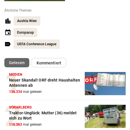
Ähnliche Themen
Austria Wien
Europacup
UEFA Conference League
(ausgewählt)
Gelesen
Kommentiert
MEDIEN
Neuer Skandal! ORF dreht Haushalten
Action-Cam Vergleich
Antennen ab
136.334
mal gelesen
ZUM VERGLEICH
Crosstrainer Vergleich
VORARLBERG
Traktor-Unglück: Mutter (36) meldet
ZUM VERGLEICH
sich zu Wort
116.363
mal gelesen
E-Bike Vergleich