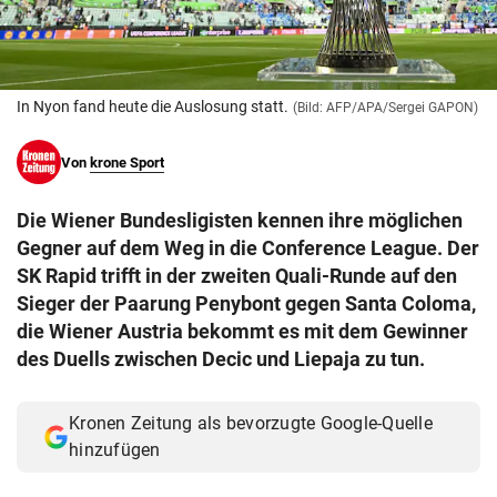
© Krone Multimedia GmbH & Co KG 2026
Muthgasse 2, 1190 Wien
In Nyon fand heute die Auslosung statt.
(Bild: AFP/APA/Sergei GAPON)
Von
krone Sport
Die Wiener Bundesligisten kennen ihre möglichen
Gegner auf dem Weg in die Conference League. Der
SK Rapid trifft in der zweiten Quali-Runde auf den
Sieger der Paarung Penybont gegen Santa Coloma,
die Wiener Austria bekommt es mit dem Gewinner
des Duells zwischen Decic und Liepaja zu tun.
Kronen Zeitung als bevorzugte Google-Quelle
hinzufügen