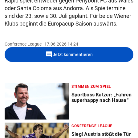
Rapid spielt entweder gegen Penybont FC aus Wales
oder Santa Coloma aus Andorra. Als Spieltermine
sind der 23. sowie 30. Juli geplant. Für beide Wiener
Klubs beginnt die Europacup-Saison auswärts.
Conference League
17.06.2026 14:24
comment
Jetzt kommentieren
STIMMEN ZUM SPIEL
Sportboss Katzer: „Fahren
superhappy nach Hause“
CONFERENCE LEAGUE
Sieg! Austria stößt die Tür