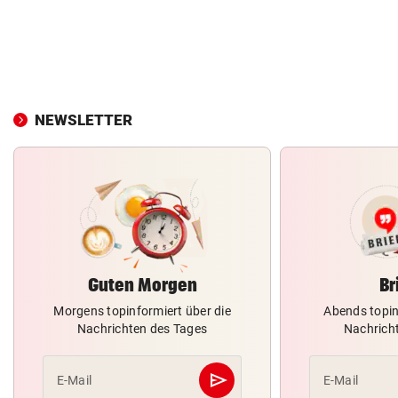
NEWSLETTER
Guten Morgen
Br
Morgens topinformiert über die
Abends topin
Nachrichten des Tages
Nachrich
send
E-Mail
E-Mail
Abschicken