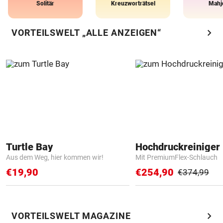
Solitär
Kreuzworträtsel
Mahj
chevron_right
VORTEILSWELT „ALLE ANZEIGEN“
Turtle Bay
Hochdruckreiniger 
Aus dem Weg, hier kommen wir!
Mit PremiumFlex-Schlauch
€19,90
€254,90
€374,99
chevron_right
VORTEILSWELT MAGAZINE