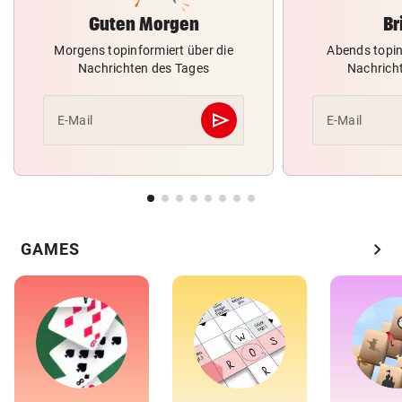
Guten Morgen
Br
Morgens topinformiert über die
Abends topin
Nachrichten des Tages
Nachrich
send
E-Mail
E-Mail
Abschicken
chevron_right
GAMES