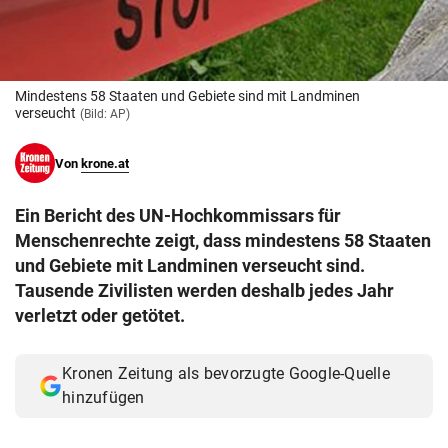
© Krone Multimedia GmbH & Co KG 2026
Muthgasse 2, 1190 Wien
Mindestens 58 Staaten und Gebiete sind mit Landminen
verseucht
(Bild: AP)
Von
krone.at
Ein Bericht des UN-Hochkommissars für
Menschenrechte zeigt, dass mindestens 58 Staaten
und Gebiete mit Landminen verseucht sind.
Tausende Zivilisten werden deshalb jedes Jahr
verletzt oder getötet.
Kronen Zeitung als bevorzugte Google-Quelle
hinzufügen