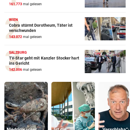
161.773
mal gelesen
WIEN
Cobra stürmt Dorotheum, Täter ist
verschwunden
143.072
mal gelesen
SALZBURG
TV-Star geht mit Kanzler Stocker hart
ins Gericht
142.006
mal gelesen
Niedrigwasser
Ist die
„Verschlaha“: