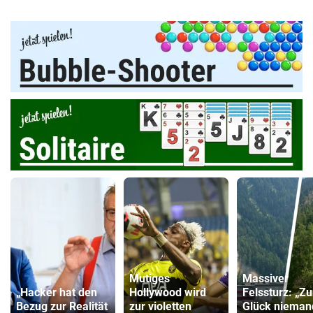
Mutiges
Massiver
„Hacker hat den
Hollywood wird
Felssturz: „Z
Bezug zur Realität
zur violetten
Glück nieman