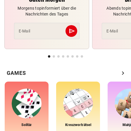
Morgens topinformiert über die
Abends topin
Nachrichten des Tages
Nachrich
send
E-Mail
E-Mail
Abschicken
chevron_right
GAMES
Solitär
Kreuzworträtsel
Mahj