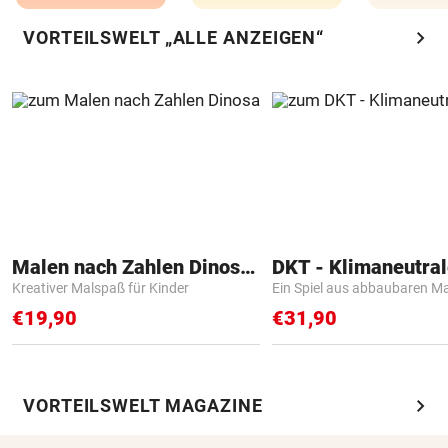
chevron_right
VORTEILSWELT „ALLE ANZEIGEN“
Malen nach Zahlen Dinosaurier
Kreativer Malspaß für Kinder
Ein Spiel aus abbaubaren Ma
€19,90
€31,90
chevron_right
VORTEILSWELT MAGAZINE