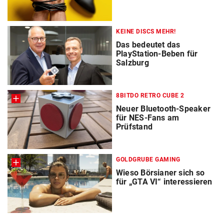
KEINE DISCS MEHR!
Das bedeutet das
PlayStation-Beben für
Salzburg
8BITDO RETRO CUBE 2
Neuer Bluetooth-Speaker
für NES-Fans am
Prüfstand
GOLDGRUBE GAMING
Wieso Börsianer sich so
für „GTA VI“ interessieren