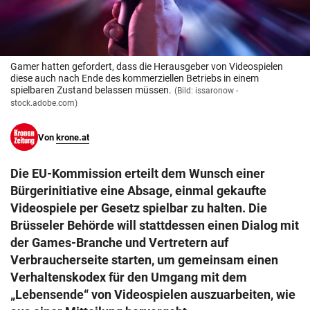
© Krone Multimedia GmbH & Co KG 2026
Muthgasse 2, 1190 Wien
Gamer hatten gefordert, dass die Herausgeber von Videospielen
diese auch nach Ende des kommerziellen Betriebs in einem
spielbaren Zustand belassen müssen.
(Bild: issaronow -
stock.adobe.com)
Von
krone.at
Die EU-Kommission erteilt dem Wunsch einer
Bürgerinitiative eine Absage, einmal gekaufte
Videospiele per Gesetz spielbar zu halten. Die
Brüsseler Behörde will stattdessen einen Dialog mit
der Games-Branche und Vertretern auf
Verbraucherseite starten, um gemeinsam einen
Verhaltenskodex für den Umgang mit dem
„Lebensende“ von Videospielen auszuarbeiten, wie