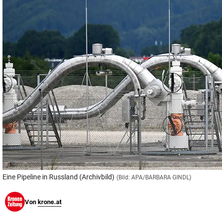
© Krone Multimedia GmbH & Co KG 2026
Muthgasse 2, 1190 Wien
Eine Pipeline in Russland (Archivbild)
(Bild: APA/BARBARA GINDL)
Von
krone.at