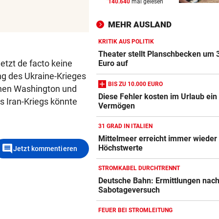
140.640
mal gelesen
MARIO KUNASEK FORDERT:
vor 
Präventivhaft für Gefährder,
MEHR AUSLAND
soll abschieben
KRITIK AUS POLITIK
HEIL KEHRT HEIM
vor 
Theater stellt Planschbecken um 
Pfeifkonzert? „Habe für den 
etzt de facto keine
Euro auf
alles gegeben!“
g des Ukraine-Krieges
BIS ZU 10.000 EURO
hen Washington und
LISL PERKAUS
vor 
Diese Fehler kosten im Urlaub ein
 Iran-Kriegs könnte
Vermögen
Wienerin stieß vor 100 Jahre
Rekord für Ewigkeit
31 GRAD IN ITALIEN
Mittelmeer erreicht immer wieder
comment
Höchstwerte
Jetzt kommentieren
STROMKABEL DURCHTRENNT
Deutsche Bahn: Ermittlungen nac
Sabotageversuch
FEUER BEI STROMLEITUNG