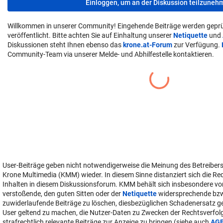
Einloggen, um an der Diskussion teilzuneh
Willkommen in unserer Community! Eingehende Beiträge werden geprü
veröffentlicht. Bitte achten Sie auf Einhaltung unserer
Netiquette
und
Diskussionen steht Ihnen ebenso das
krone.at-Forum
zur Verfügung.
Community-Team via unserer Melde- und Abhilfestelle kontaktieren.
User-Beiträge geben nicht notwendigerweise die Meinung des Betreiber
Krone Multimedia (KMM) wieder. In diesem Sinne distanziert sich die Re
Inhalten in diesem Diskussionsforum. KMM behält sich insbesondere vo
verstoßende, den guten Sitten oder der
Netiquette
widersprechende bz
zuwiderlaufende Beiträge zu löschen, diesbezüglichen Schadenersatz 
User geltend zu machen, die Nutzer-Daten zu Zwecken der Rechtsverfo
strafrechtlich relevante Beiträge zur Anzeige zu bringen (siehe auch
AG