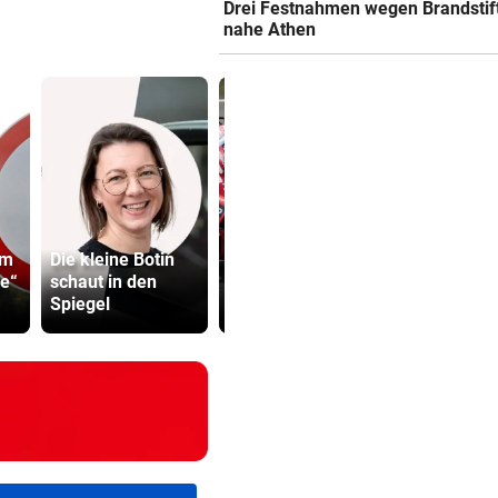
Drei Festnahmen wegen Brandstif
nahe Athen
MotoGP:
um
Die kleine Botin
Sprintrennen in
Präventivha
ge“
schaut in den
Silverstone ab 17
Gefährder,
Spiegel
Uhr LIVE
soll abschi