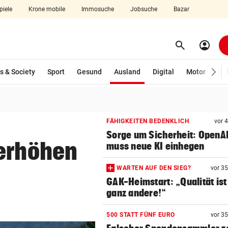
piele
Krone mobile
Immosuche
Jobsuche
Bazar
search
account_circle
Menü aufklappen
Suchen
(ausgewählt)
s & Society
Sport
Gesund
Ausland
Digital
Motor
Wir
len
FÄHIGKEITEN BEDENKLICH
vor 
Sorge um Sicherheit: OpenA
 erhöhen
muss neue KI einhegen
WARTEN AUF DEN SIEG?
vor 3
GAK-Heimstart: „Qualität ist
ganz andere!“
500 STATT FÜNF EURO
vor 3