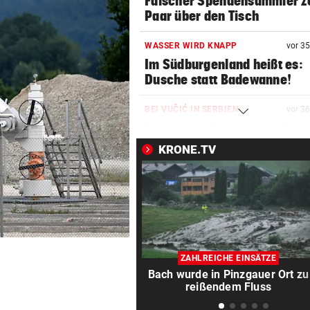
Falscher Spendensammler z
Paar über den Tisch
WASSER WIRD KNAPP
vor 3
Im Südburgenland heißt es:
Dusche statt Badewanne!
BEI VUČIĆ IN SERBIEN
vor 3
Selenskyj-Besuch als „Schla
Gesicht“ Moskaus
KRONE.TV
DRAMATISCHE VERLETZUNG
vor 3
Bochum-Profi drohte nach Du
Bein zu verlieren
SKURRILES SPIEL
vor ein
Zwangspause: „Seltsam! So
ZAHLREICHE EINSÄTZE
etwas kommt nie vor“
Bach wurde in Pinzgauer Ort zu
reißendem Fluss
FLUCH DER KARIBIK
vor ein