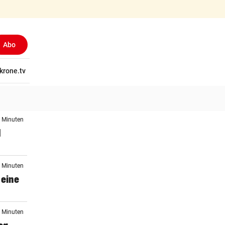
Abo
tschaft
krone.tv
Wissen
Gericht
Kolumnen
Freizeit
Reise
Ti
4 Minuten
I
5 Minuten
 eine
5 Minuten