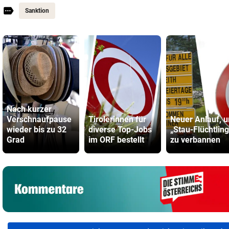
Sanktion
Nach kurzer
Verschnaufpause
Tirolerinnen für
Neuer Anlauf, 
wieder bis zu 32
diverse Top-Jobs
„Stau-Flüchtlin
Grad
im ORF bestellt
zu verbannen