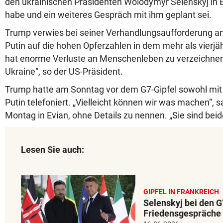
den ukrainischen Präsidenten Wolodymyr Selenskyj in E
habe und ein weiteres Gespräch mit ihm geplant sei.
Trump verwies bei seiner Verhandlungsaufforderung a
Putin auf die hohen Opferzahlen in dem mehr als vierjä
hat enorme Verluste an Menschenleben zu verzeichnen
Ukraine“, so der US-Präsident.
Trump hatte am Sonntag vor dem G7-Gipfel sowohl mit 
Putin telefoniert. „Vielleicht können wir was machen“,
Montag in Evian, ohne Details zu nennen. „Sie sind beide
Lesen Sie auch:
GIPFEL IN FRANKREICH
Selenskyj bei den G
Friedensgespräche