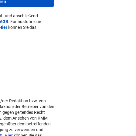
men
ft und anschließend
AGB
. Für ausführliche
Hier
können Sie das
s/der Redaktion bzw. von
daktion/der Betreiber von den
r, gegen geltendes Recht
w. dem Ansehen von KMM
gegenüber dem betreffenden
lgung zu verwenden und
B
).
Hier
können Sie das