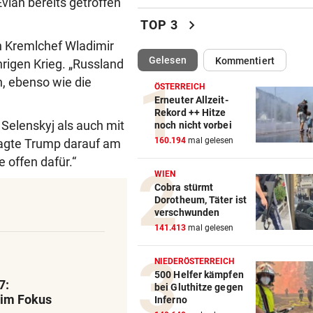
vian bereits getroffen
Land Salzburg hält dem S-Li
chevron_right
TOP 3
Bahn frei
n Kremlchef Wladimir
(ausgewählt)
Gelesen
Kommentiert
hrigen Krieg. „Russland
POSSE UM ÖFB-CAMPUS
vor 
Wie Bezirksvorsteher Nevriv
, ebenso wie die
ÖSTERREICH
der MA 7 scheitert
Erneuter Allzeit-
Rekord ++ Hitze
Selenskyj als auch mit
noch nicht vorbei
4933,33 € VON BLINDEM
vor 
160.194
mal gelesen
 sagte Trump darauf am
Grillhaus-Abzocke: Neuer N
und weiter geht‘s
 offen dafür.“
WIEN
Cobra stürmt
UMBAU IM STADION
vor 
Dorotheum, Täter ist
Druck kennt die SV Ried derz
verschwunden
einzig vom Klo
141.413
mal gelesen
TROTZDEM STARK BEI EM
vor 
NIEDERÖSTERREICH
Beim Spazieren am Kopf verl
500 Helfer kämpfen
7:
bei Gluthitze gegen
„War echt blöd“
 im Fokus
Inferno