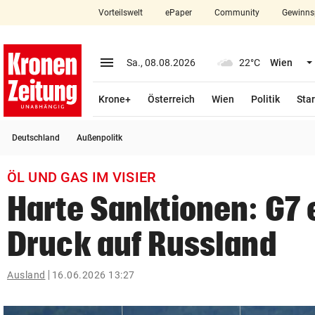
Vorteilswelt
ePaper
Community
Gewinns
close
Schließen
menu
Menü aufklappen
Sa., 08.08.2026
22°C
Wien
Abonnieren
Krone+
Österreich
Wien
Politik
Star
account_circle
arrow_right
Anmelden
Deutschland
Außenpolitk
pin_drop
arrow_right
Bundesland auswäh
Wien
ÖL UND GAS IM VISIER
bookmark
Merkliste
Harte Sanktionen: G7
Druck auf Russland
Suchbegriff
search
eingeben
Ausland
16.06.2026 13:27