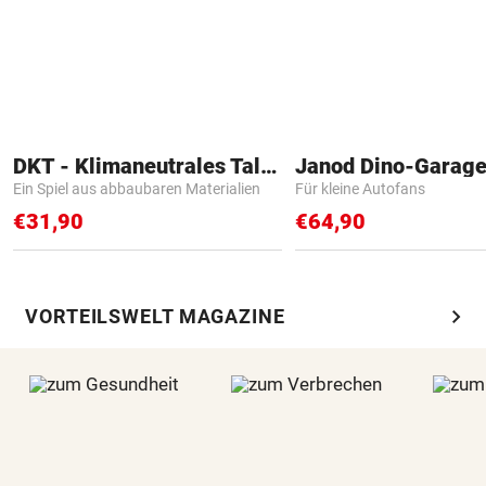
DKT - Klimaneutrales Talent
Janod Dino-Garag
Ein Spiel aus abbaubaren Materialien
Für kleine Autofans
€31,90
€64,90
chevron_right
VORTEILSWELT MAGAZINE