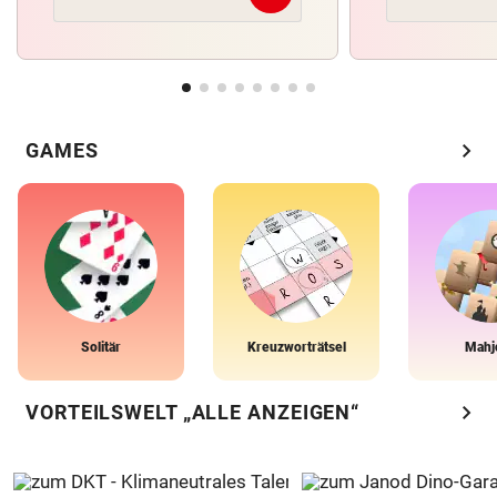
chevron_right
GAMES
Solitär
Kreuzworträtsel
Mahj
chevron_right
VORTEILSWELT „ALLE ANZEIGEN“