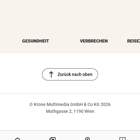
GESUNDHEIT
VERBRECHEN
REISE
north
Zurück nach oben
© Krone Multimedia GmbH & Co KG 2026
Muthgasse 2, 1190 Wien
NaN%