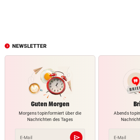
NEWSLETTER
Guten Morgen
Br
Morgens topinformiert über die
Abends topin
Nachrichten des Tages
Nachrich
send
E-Mail
E-Mail
Abschicken