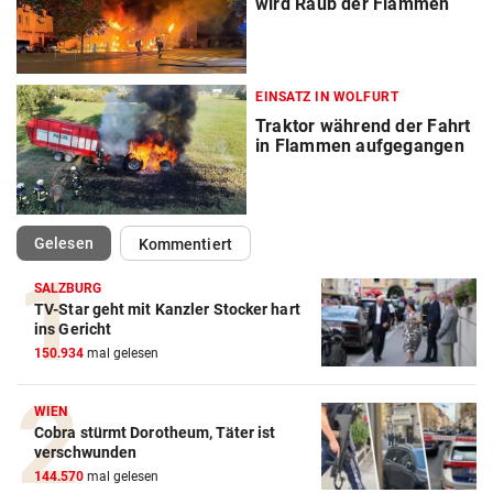
wird Raub der Flammen
EINSATZ IN WOLFURT
Traktor während der Fahrt
in Flammen aufgegangen
(ausgewählt)
Gelesen
Kommentiert
SALZBURG
TV-Star geht mit Kanzler Stocker hart
ins Gericht
150.934
mal gelesen
WIEN
Cobra stürmt Dorotheum, Täter ist
verschwunden
144.570
mal gelesen