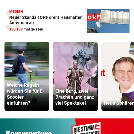
MEDIEN
Neuer Skandal! ORF dreht Haushalten
Antennen ab
130.108
mal gelesen
Welche Regeln
würden Sie für E-
Eine Burg, zwei
Scooter
Drachen und ganz
einführen?
viel Spektakel
Neue Sphäre