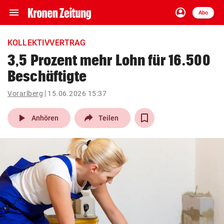
menu
account_circle
Navigation
Anmelden
Abo
close
Schließen
ein-/ausklappen
KOLLEKTIVVERTRAG
Abonnieren
3,5 Prozent mehr Lohn für 16.500
Beschäftigte
account_circle
arrow_right
Anmelden
Vorarlberg
15.06.2026 15:37
pin_drop
arrow_right
Bundesland auswäh
Wien
play_arrow
Anhören
Teilen
bookmark
Merkliste
Suchbegriff
search
eingeben