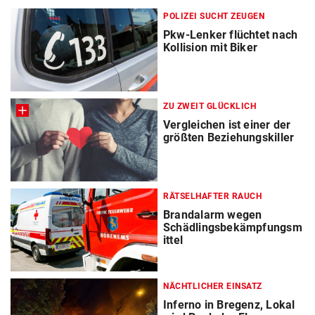
POLIZEI SUCHT ZEUGEN
Pkw-Lenker flüchtet nach
Kollision mit Biker
ZU ZWEIT GLÜCKLICH
Vergleichen ist einer der
größten Beziehungskiller
RÄTSELHAFTER RAUCH
Brandalarm wegen
Schädlingsbekämpfungsm
ittel
NÄCHTLICHER EINSATZ
Inferno in Bregenz, Lokal