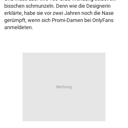
bisschen schmunzeln. Denn wie die Designerin
erklärte, habe sie vor zwei Jahren noch die Nase
gerümpft, wenn sich Promi-Damen bei OnlyFans
anmeldeten.