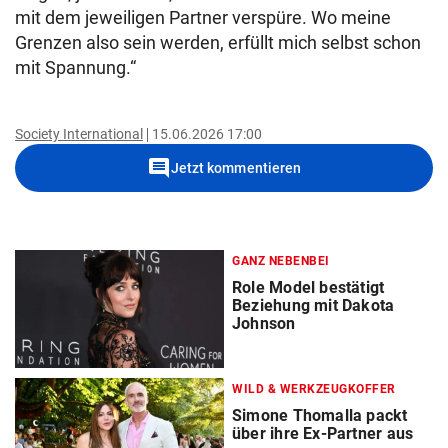
mit dem jeweiligen Partner verspüre. Wo meine
Grenzen also sein werden, erfüllt mich selbst schon
mit Spannung.“
Society International
15.06.2026 17:00
comment
Jetzt kommentieren
GANZ NEBENBEI
Role Model bestätigt
Beziehung mit Dakota
Johnson
WILD & WERKZEUGKOFFER
Simone Thomalla packt
über ihre Ex-Partner aus