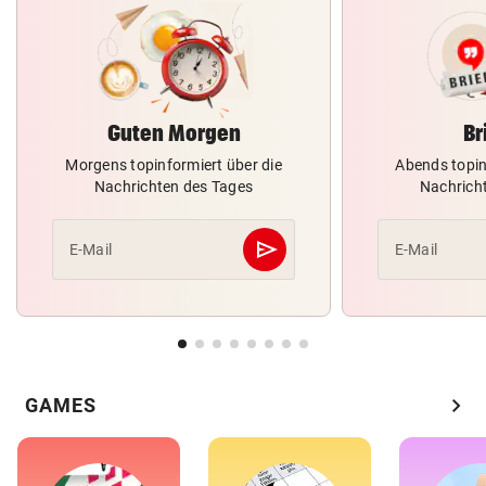
Guten Morgen
Br
Morgens topinformiert über die
Abends topin
Nachrichten des Tages
Nachrich
send
E-Mail
E-Mail
Abschicken
chevron_right
GAMES