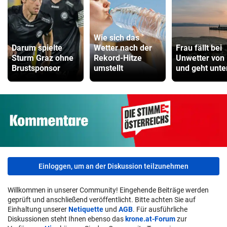
Wie sich das
Darum spielte
Wetter nach der
Frau fällt bei
Sturm Graz ohne
Rekord-Hitze
Unwetter von
Brustsponsor
umstellt
und geht unte
Einloggen, um an der Diskussion teilzunehmen
Willkommen in unserer Community! Eingehende Beiträge werden
geprüft und anschließend veröffentlicht. Bitte achten Sie auf
Einhaltung unserer
Netiquette
und
AGB
. Für ausführliche
Diskussionen steht Ihnen ebenso das
krone.at-Forum
zur