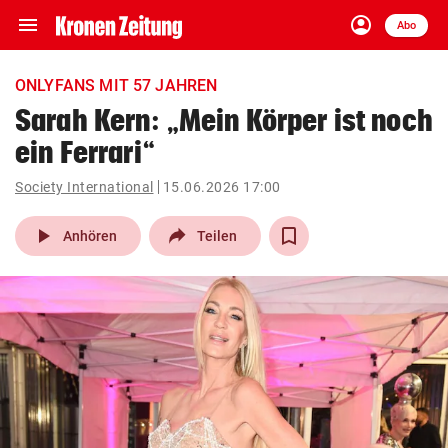
menu
account_circle
Navigation
Anmelden
Abo
close
Schließen
ein-/ausklappen
ONLYFANS MIT 57 JAHREN
Abonnieren
Sarah Kern: „Mein Körper ist noch
ein Ferrari“
account_circle
arrow_right
Anmelden
Society International
15.06.2026 17:00
pin_drop
arrow_right
Bundesland auswäh
Wien
play_arrow
Anhören
Teilen
bookmark
Merkliste
Suchbegriff
search
eingeben