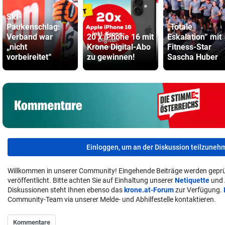
Ski-
Paukenschlag:
„Totale
Verband war
20 x iPhone 16 mit
Eskalation“ mit
„nicht
Krone Digital-Abo
Fitness-Star
vorbeireitet“
zu gewinnen!
Sascha Huber
Einloggen, um an der Diskussion teilzuneh
Willkommen in unserer Community! Eingehende Beiträge werden geprü
veröffentlicht. Bitte achten Sie auf Einhaltung unserer
Netiquette
und
Diskussionen steht Ihnen ebenso das
krone.at-Forum
zur Verfügung.
Community-Team via unserer Melde- und Abhilfestelle kontaktieren.