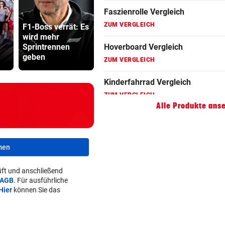
ZUM VERGLEICH
F1-Boss verrät: Es
Lottogewin
Hoverboard Vergleich
wird mehr
Treffen Sie die
schickte o
Sprintrennen
Schlagerqueen
Bilder an
ZUM VERGLEICH
geben
Andrea Berg live
Teenager
Kinderfahrrad Vergleich
ZUM VERGLEICH
Alle Produkte ans
men
ft und anschließend
AGB
. Für ausführliche
Hier
können Sie das