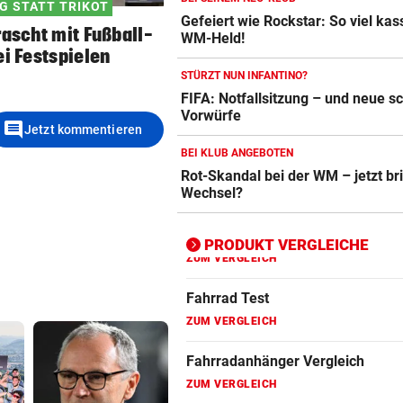
G STATT TRIKOT
Gefeiert wie Rockstar: So viel kass
Crosstrainer Vergleich
rascht mit Fußball-
WM-Held!
ZUM VERGLEICH
ei Festspielen
STÜRZT NUN INFANTINO?
E-Bike Vergleich
FIFA: Notfallsitzung – und neue 
ZUM VERGLEICH
Vorwürfe
comment
Jetzt kommentieren
Elektro-Scooter Vergleich
BEI KLUB ANGEBOTEN
Rot-Skandal bei der WM – jetzt br
ZUM VERGLEICH
Wechsel?
Ergometer Vergleich
ZUM VERGLEICH
PRODUKT VERGLEICHE
Fahrrad Test
ZUM VERGLEICH
Fahrradanhänger Vergleich
ZUM VERGLEICH
Faszienrolle Vergleich