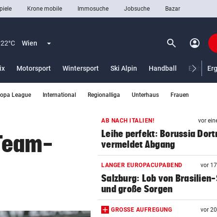
piele
Krone mobile
Immosuche
Jobsuche
Bazar
search
account_circle
Menü aufklappen
Suchen
22°C
Wien
ix
Motorsport
Wintersport
Ski Alpin
Handball
Eishocke
Er
ropa League
International
Regionalliga
Unterhaus
Frauen
len
AB NACH ITALIEN!
vor ein
Leihe perfekt: Borussia Dor
Team-
vermeldet Abgang
LANGER EUROPACUPABEND
vor 1
Salzburg: Lob von Brasilien-
und große Sorgen
GROSSE AUFREGUNG
vor 2