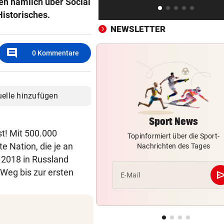
en nämlich über Social
Warum Hartberg schon im Tu
Historisches.
„scharf“ wird
NEWSLETTER
AM WEG ZU OLYMPIA
vor ein
comment
0
Kommentare
„Ich war unsicher, ob ich wi
springen kann“
DER NÄCHSTE AUFREGER
vor ein
uelle hinzufügen
Sex-Massagen für Schiris?
Vorwürfe gegen Verband
Sport News
t! Mit 500.000
Topinformiert über die Sport-
e Nation, die je an
Nachrichten des Tages
 2018 in Russland
 Weg bis zur ersten
se
E-Mail