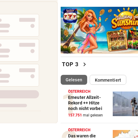
chevron_right
TOP 3
(ausgewählt)
Gelesen
Kommentiert
ÖSTERREICH
Erneuter Allzeit-
Rekord ++ Hitze
noch nicht vorbei
157.751
mal gelesen
ÖSTERREICH
Das waren die