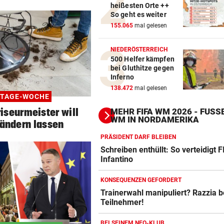
heißesten Orte ++
So geht es weiter
155.065
mal gelesen
NIEDERÖSTERREICH
500 Helfer kämpfen
bei Gluthitze gegen
Inferno
138.472
mal gelesen
-TAGE-WOCHE
riseurmeister will
MEHR FIFA WM 2026 - FUSSB
M IN NORDAMERIKA
 ändern lassen
PRÄSIDENT DARF BLEIBEN
Schreiben enthüllt: So verteidigt F
Infantino
KONSEQUENZEN GEFORDERT
Trainerwahl manipuliert? Razzia 
Teilnehmer!
Action-Cam Vergleich
ZUM VERGLEICH
BEI SEINEM NEO-KLUB