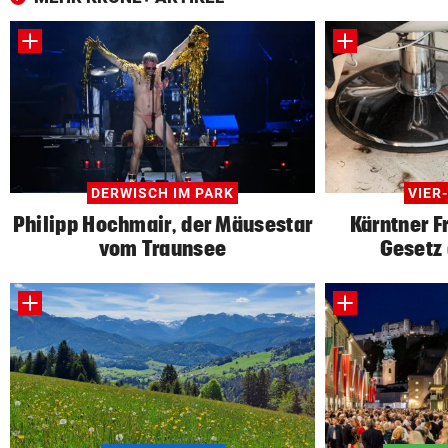
DERWISCH IM PARK
VIER
Philipp Hochmair, der Mäusestar
Kärntner F
vom Traunsee
Gesetz