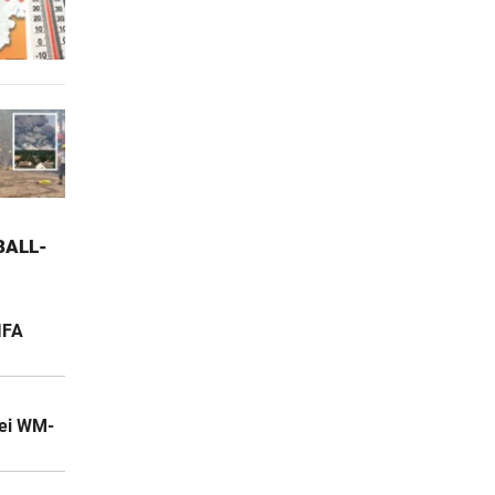
ALL-W
IFA
bei WM-