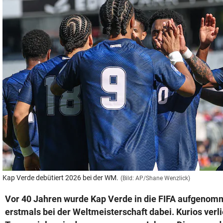
© Krone Multimedia GmbH & Co KG 2026
Muthgasse 2, 1190 Wien
Kap Verde debütiert 2026 bei der WM.
(Bild: AP/Shane Wenzlick)
Vor 40 Jahren wurde Kap Verde in die FIFA aufgenom
erstmals bei der Weltmeisterschaft dabei. Kurios verl