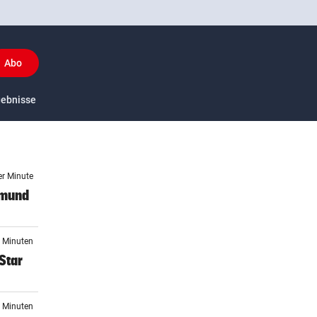
Abo
y
gebnisse
US-Sport
er Minute
tmund
7 Minuten
Star
0 Minuten