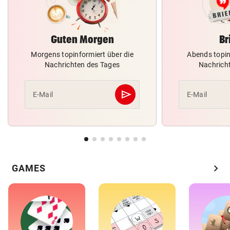
Guten Morgen
Br
Morgens topinformiert über die
Abends topin
Nachrichten des Tages
Nachrich
send
E-Mail
E-Mail
Abschicken
chevron_right
GAMES