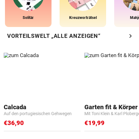
Solitär
Kreuzworträtsel
Mahj
chevron_right
VORTEILSWELT „ALLE ANZEIGEN“
Calcada
Garten fit & Körper 
Auf den portugiesischen Gehwegen
Mit Toni Klein & Karl Ploberg
€36,90
€19,99