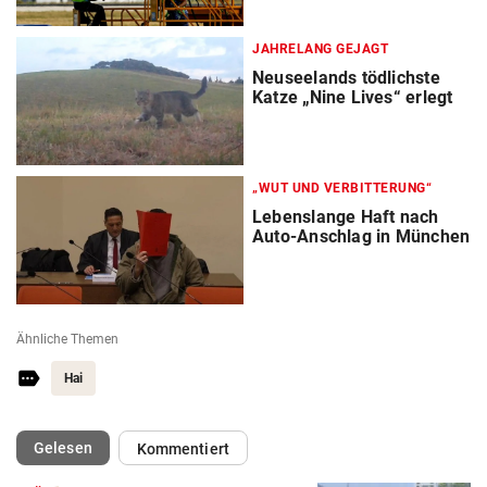
JAHRELANG GEJAGT
Neuseelands tödlichste
Katze „Nine Lives“ erlegt
„WUT UND VERBITTERUNG“
Lebenslange Haft nach
Auto-Anschlag in München
Ähnliche Themen
Hai
(ausgewählt)
Gelesen
Kommentiert