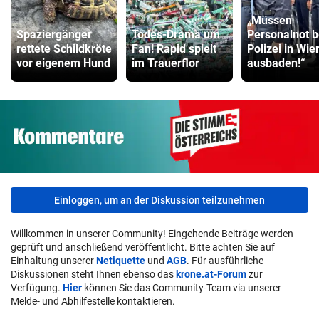
„Müssen
Spaziergänger
Todes-Drama um
Personalnot b
rettete Schildkröte
Fan! Rapid spielt
Polizei in Wie
vor eigenem Hund
im Trauerflor
ausbaden!“
Einloggen, um an der Diskussion teilzunehmen
Willkommen in unserer Community! Eingehende Beiträge werden
geprüft und anschließend veröffentlicht. Bitte achten Sie auf
Einhaltung unserer
Netiquette
und
AGB
. Für ausführliche
Diskussionen steht Ihnen ebenso das
krone.at-Forum
zur
Verfügung.
Hier
können Sie das Community-Team via unserer
Melde- und Abhilfestelle kontaktieren.