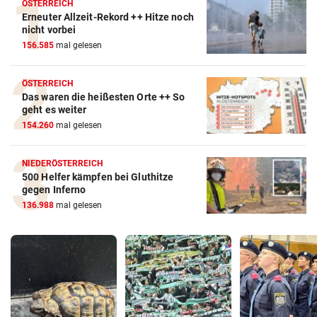
ÖSTERREICH
Erneuter Allzeit-Rekord ++ Hitze noch
nicht vorbei
156.585
mal gelesen
ÖSTERREICH
Das waren die heißesten Orte ++ So
geht es weiter
154.260
mal gelesen
NIEDERÖSTERREICH
500 Helfer kämpfen bei Gluthitze
gegen Inferno
136.988
mal gelesen