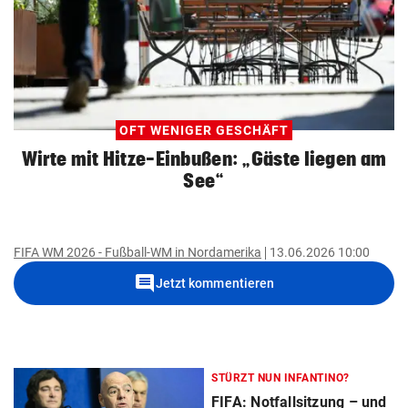
OFT WENIGER GESCHÄFT
Wirte mit Hitze-Einbußen: „Gäste liegen am
See“
FIFA WM 2026 - Fußball-WM in Nordamerika
13.06.2026 10:00
comment
Jetzt kommentieren
STÜRZT NUN INFANTINO?
FIFA: Notfallsitzung – und