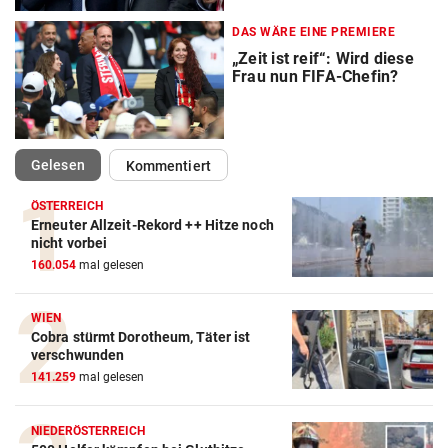
DAS WÄRE EINE PREMIERE
„Zeit ist reif“: Wird diese
Frau nun FIFA-Chefin?
(ausgewählt)
Gelesen
Kommentiert
ÖSTERREICH
Erneuter Allzeit-Rekord ++ Hitze noch
Action-Cam Vergleich
nicht vorbei
160.054
mal gelesen
ZUM VERGLEICH
Crosstrainer Vergleich
WIEN
Cobra stürmt Dorotheum, Täter ist
ZUM VERGLEICH
verschwunden
141.259
mal gelesen
E-Bike Vergleich
ZUM VERGLEICH
NIEDERÖSTERREICH