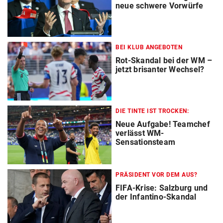
neue schwere Vorwürfe
BEI KLUB ANGEBOTEN
Rot-Skandal bei der WM –
jetzt brisanter Wechsel?
DIE TINTE IST TROCKEN:
Neue Aufgabe! Teamchef
verlässt WM-
Sensationsteam
PRÄSIDENT VOR DEM AUS?
FIFA-Krise: Salzburg und
der Infantino-Skandal