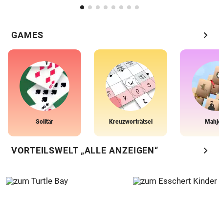
chevron_right
GAMES
Solitär
Kreuzworträtsel
Mahj
chevron_right
VORTEILSWELT „ALLE ANZEIGEN“