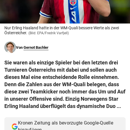
© Krone Multimedia GmbH & Co KG 2026
Muthgasse 2, 1190 Wien
Nur Erling Haaland hatte in der WM-Quali bessere Werte als zwei
Österreicher.
(Bild: EPA/Fredrik Varfjell)
Von
Gernot Bachler
Sie waren als einzige Spieler bei den letzten drei
Turnieren Österreichs mit dabei und sollen auch
dieses Mal eine entscheidende Rolle einnehmen.
Denn die Zahlen aus der WM-Quali belegen, dass
diese zwei Teamkicker noch immer das Um und Auf
in unserer Offensive sind. Einzig Norwegens Star
Erling Haaland überflügelt das dynamische Duo ...
Kronen Zeitung als bevorzugte Google-Quelle
hinzufügen