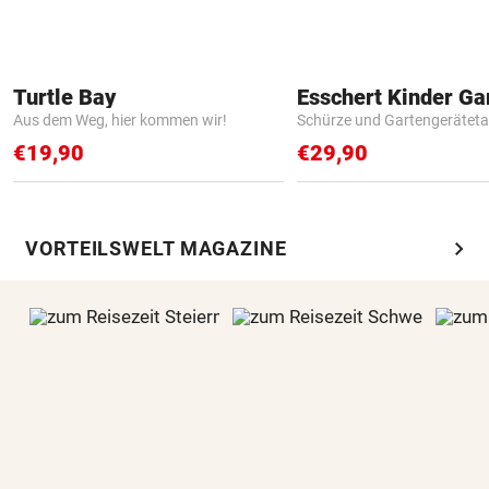
Turtle Bay
Aus dem Weg, hier kommen wir!
Schürze und Gartengerätet
€19,90
€29,90
chevron_right
VORTEILSWELT MAGAZINE