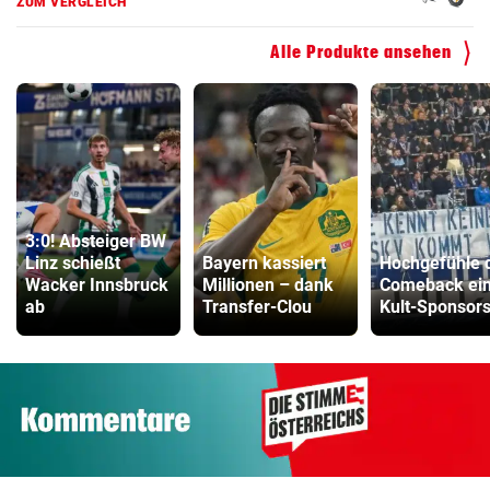
ZUM VERGLEICH
Alle Produkte ansehen
3:0! Absteiger BW
Linz schießt
Bayern kassiert
Hochgefühle 
Wacker Innsbruck
Millionen – dank
Comeback ei
ab
Transfer-Clou
Kult-Sponsor