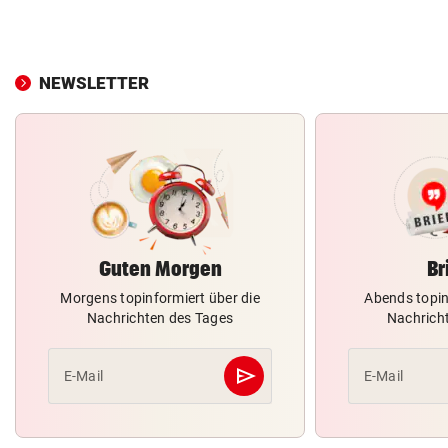
NEWSLETTER
Guten Morgen
Br
Morgens topinformiert über die
Abends topin
Nachrichten des Tages
Nachrich
send
E-Mail
E-Mail
Abschicken