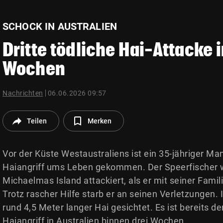
© Krone Multimedia GmbH & Co KG 2026
Muthgasse 2, 1190 Wien
SCHOCK IN AUSTRALIEN
Dritte tödliche Hai-Attacke i
Wochen
Nachrichten
06.06.2026 09:57
Teilen
Merken
Vor der Küste Westaustraliens ist ein 35-jähriger M
Haiangriff ums Leben gekommen. Der Speerfischer
Michaelmas Island attackiert, als er mit seiner Fami
Trotz rascher Hilfe starb er an seinen Verletzungen.
rund 4,5 Meter langer Hai gesichtet. Es ist bereits der
Haiangriff in Australien binnen drei Wochen.