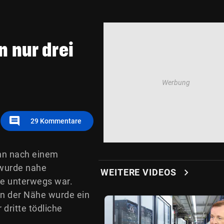
n nur drei
comment
29
Kommentare
ann nach einem
 wurde nahe
chevron_right
WEITERE VIDEOS
lie unterwegs war.
 In der Nähe wurde ein
 dritte tödliche