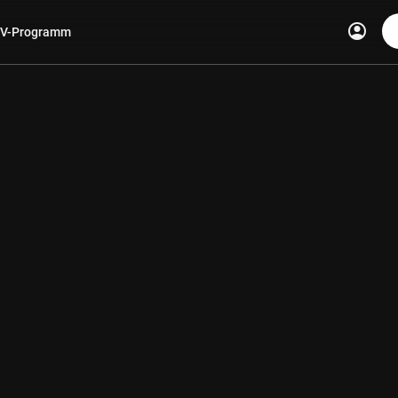
account_circle
V-Programm
len