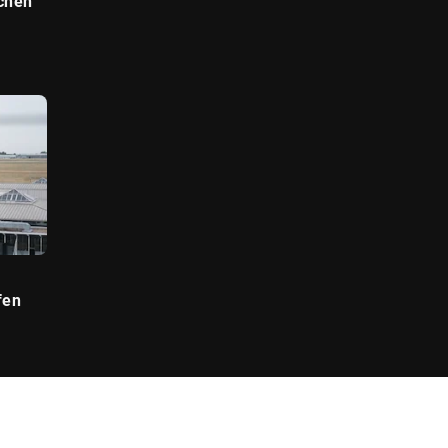
uchen
fen