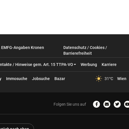
& EMFG-Angaben Kronen
Datenschutz / Cookies /
Barrierefreiheit
ntakte / Hinweise gem. Art. 15 TTPA-VO
Werbung
Karriere
y
Immosuche
Jobsuche
Bazar
31°C
Wien
Folgen Sie uns auf
Zum
Email
Zum
Facebook-
schreiben
Twitter
Profil
Profil
P