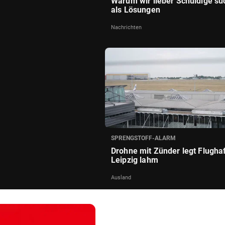
Warum wir lieber Schuldige s
als Lösungen
Nachrichten
SPRENGSTOFF-ALARM
Drohne mit Zünder legt Flugha
Leipzig lahm
Ausland