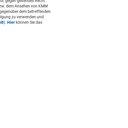
or, gegen geltendes Recht
bzw. dem Ansehen von KMM
 gegenüber dem betreffenden
folgung zu verwenden und
GB
).
Hier
können Sie das