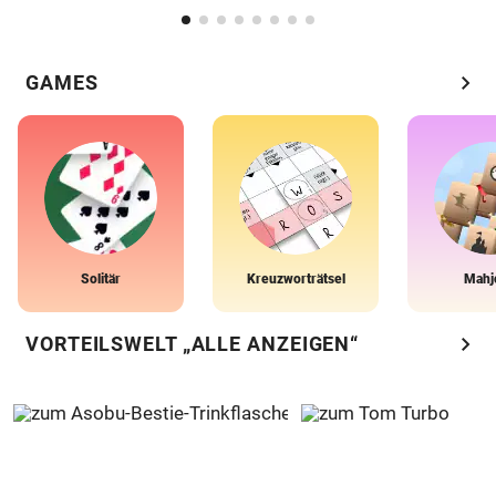
chevron_right
GAMES
Solitär
Kreuzworträtsel
Mahj
chevron_right
VORTEILSWELT „ALLE ANZEIGEN“