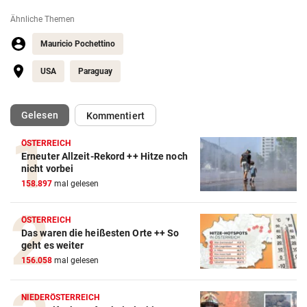
Ähnliche Themen
Mauricio Pochettino
USA
Paraguay
(ausgewählt)
Gelesen
Kommentiert
ÖSTERREICH
Erneuter Allzeit-Rekord ++ Hitze noch
Action-Cam Vergleich
nicht vorbei
158.897
mal gelesen
ZUM VERGLEICH
Crosstrainer Vergleich
ÖSTERREICH
Das waren die heißesten Orte ++ So
ZUM VERGLEICH
geht es weiter
156.058
mal gelesen
E-Bike Vergleich
ZUM VERGLEICH
NIEDERÖSTERREICH