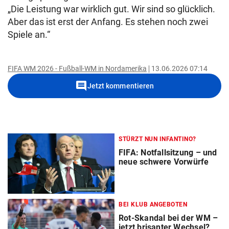
„Die Leistung war wirklich gut. Wir sind so glücklich.
Aber das ist erst der Anfang. Es stehen noch zwei
Spiele an.“
FIFA WM 2026 - Fußball-WM in Nordamerika
13.06.2026 07:14
comment
Jetzt kommentieren
STÜRZT NUN INFANTINO?
FIFA: Notfallsitzung – und
neue schwere Vorwürfe
BEI KLUB ANGEBOTEN
Rot-Skandal bei der WM –
jetzt brisanter Wechsel?