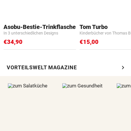
Asobu-Bestie-Trinkflasche
Tom Turbo
In 3 unterschiedlichen Designs
Kinderbücher von Thomas B
€34,90
€15,00
chevron_right
VORTEILSWELT MAGAZINE