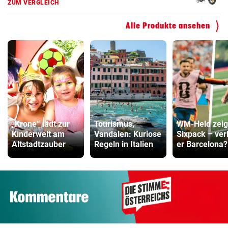
ZUM VERGLEICH
Alle Produkte ansehen
„Krone“ lädt zur
Tourismus,
WM-Held zeig
Kinderwelt am
Vandalen: Kuriose
Sixpack – ver
Altstadtzauber
Regeln in Italien
er Barcelona?