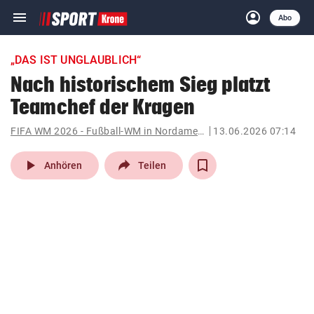
menu
account_circle
Navigation
Anmelden
Abo
close
Schließen
ein-/ausklappen
„DAS IST UNGLAUBLICH“
Abonnieren
Nach historischem Sieg platzt
Teamchef der Kragen
account_circle
arrow_right
Anmelden
FIFA WM 2026 - Fußball-WM in Nordamerika
13.06.2026 07:14
pin_drop
arrow_right
Bundesland auswäh
Wien
play_arrow
Anhören
Teilen
bookmark
Merkliste
Suchbegriff
search
eingeben