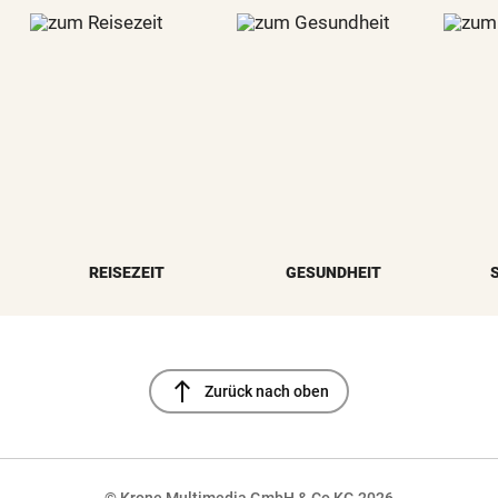
REISEZEIT
GESUNDHEIT
north
Zurück nach oben