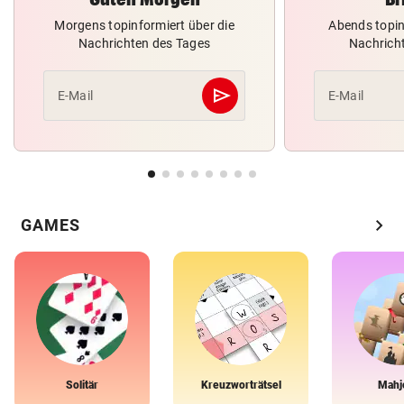
Morgens topinformiert über die
Abends topin
Nachrichten des Tages
Nachrich
send
E-Mail
E-Mail
Abschicken
chevron_right
GAMES
Solitär
Kreuzworträtsel
Mahj