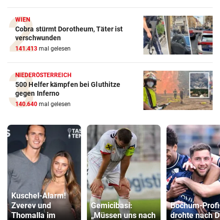
WIEN
Cobra stürmt Dorotheum, Täter ist
verschwunden
141.413
mal gelesen
NIEDERÖSTERREICH
500 Helfer kämpfen bei Gluthitze
gegen Inferno
140.640
mal gelesen
Kuschel-Alarm!
Zverev und
Gemicibasi:
Bochum-Profi
Thomalla im
„Müssen uns nach
drohte nach D