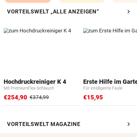
chevron_right
VORTEILSWELT „ALLE ANZEIGEN“
Hochdruckreiniger K 4
Erste Hilfe im Gart
Mit PremiumFlex-Schlauch
Für intelligente Faule
€254,90
€15,95
€374,99
chevron_right
VORTEILSWELT MAGAZINE