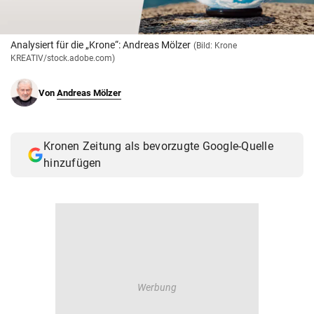
© Krone Multimedia GmbH & Co KG 2026
Muthgasse 2, 1190 Wien
Analysiert für die „Krone“: Andreas Mölzer
(Bild: Krone
KREATIV/stock.adobe.com)
Von
Andreas Mölzer
Kronen Zeitung als bevorzugte Google-Quelle
hinzufügen