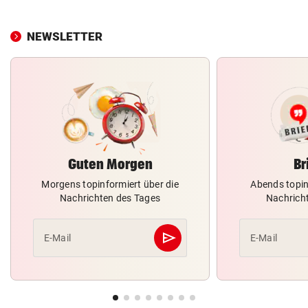
NEWSLETTER
Guten Morgen
Br
Morgens topinformiert über die
Abends topin
Nachrichten des Tages
Nachrich
send
E-Mail
E-Mail
Abschicken