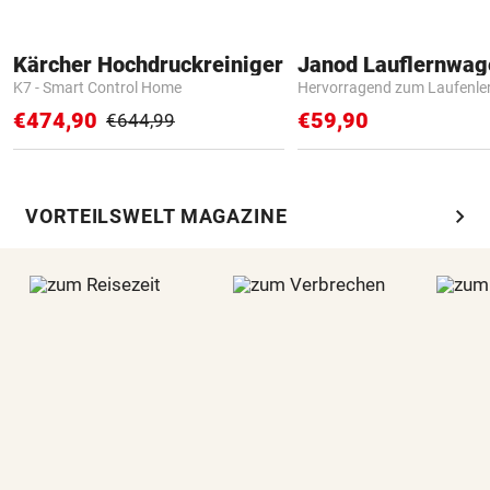
Kärcher Hochdruckreiniger
Janod Lauflernwa
K7 - Smart Control Home
Hervorragend zum Laufenle
€474,90
€59,90
€644,99
chevron_right
VORTEILSWELT MAGAZINE