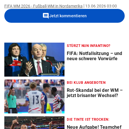
FIFA WM 2026 - Fußball-WM in Nordamerika
13.06.2026 03:00
comment
Jetzt kommentieren
STÜRZT NUN INFANTINO?
FIFA: Notfallsitzung – und
neue schwere Vorwürfe
BEI KLUB ANGEBOTEN
Rot-Skandal bei der WM –
jetzt brisanter Wechsel?
DIE TINTE IST TROCKEN:
Neue Aufgabe! Teamchef