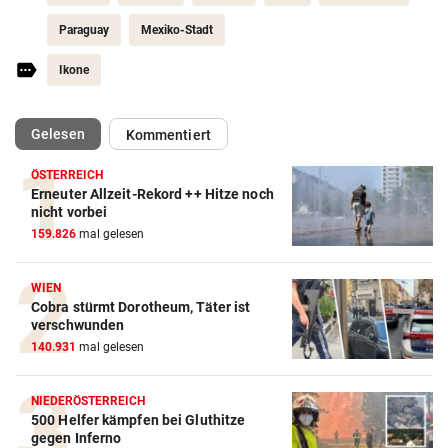
Paraguay
Mexiko-Stadt
Ikone
(ausgewählt)
Gelesen
Kommentiert
ÖSTERREICH
Erneuter Allzeit-Rekord ++ Hitze noch
nicht vorbei
159.826
mal gelesen
WIEN
Cobra stürmt Dorotheum, Täter ist
verschwunden
140.931
mal gelesen
NIEDERÖSTERREICH
500 Helfer kämpfen bei Gluthitze
gegen Inferno