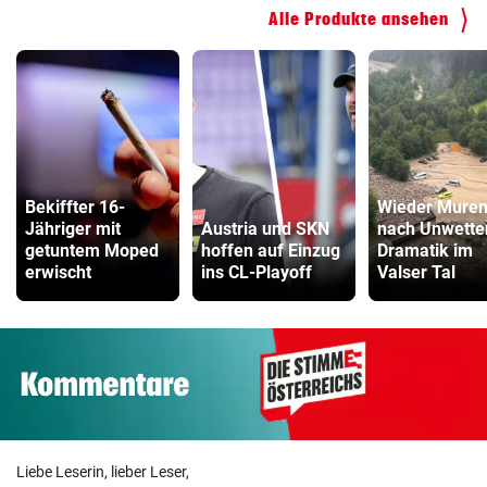
Fahrrad Test
Alle Produkte ansehen
ZUM VERGLEICH
Fahrradanhänger Vergleich
ZUM VERGLEICH
Faszienrolle Vergleich
ZUM VERGLEICH
Bekiffter 16-
Wieder Mure
Jähriger mit
Austria und SKN
nach Unwette
Hoverboard Vergleich
getuntem Moped
hoffen auf Einzug
Dramatik im
ZUM VERGLEICH
erwischt
ins CL-Playoff
Valser Tal
Kinderfahrrad Vergleich
ZUM VERGLEICH
Liebe Leserin, lieber Leser,