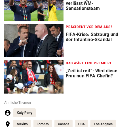
verlässt WM-
Sensationsteam
PRÄSIDENT VOR DEM AUS?
FIFA-Krise: Salzburg und
der Infantino-Skandal
DAS WÄRE EINE PREMIERE
„Zeit ist reif“: Wird diese
Frau nun FIFA-Chefin?
Ähnliche Themen
Katy Perry
Mexiko
Toronto
Kanada
USA
Los Angeles