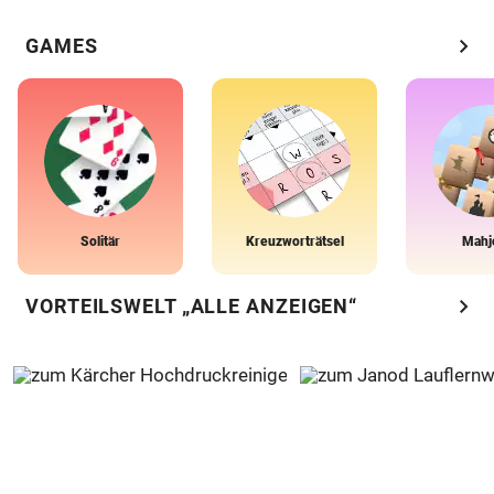
chevron_right
GAMES
Solitär
Kreuzworträtsel
Mahj
chevron_right
VORTEILSWELT „ALLE ANZEIGEN“