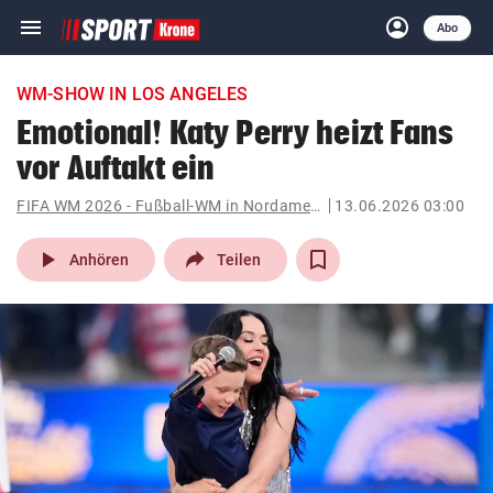
menu
account_circle
Navigation
Anmelden
Abo
close
Schließen
ein-/ausklappen
WM-SHOW IN LOS ANGELES
Abonnieren
Emotional! Katy Perry heizt Fans
vor Auftakt ein
account_circle
arrow_right
Anmelden
FIFA WM 2026 - Fußball-WM in Nordamerika
13.06.2026 03:00
pin_drop
arrow_right
Bundesland auswäh
Wien
play_arrow
Anhören
Teilen
bookmark
Merkliste
Suchbegriff
search
eingeben