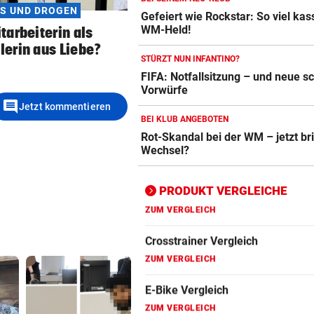
S UND DROGEN
Gefeiert wie Rockstar: So viel kass
Crosstrainer Vergleich
WM-Held!
tarbeiterin als
ZUM VERGLEICH
erin aus Liebe?
STÜRZT NUN INFANTINO?
E-Bike Vergleich
FIFA: Notfallsitzung – und neue 
ZUM VERGLEICH
Vorwürfe
comment
Jetzt kommentieren
Elektro-Scooter Vergleich
BEI KLUB ANGEBOTEN
Rot-Skandal bei der WM – jetzt br
ZUM VERGLEICH
Wechsel?
Ergometer Vergleich
ZUM VERGLEICH
PRODUKT VERGLEICHE
Fahrrad Test
ZUM VERGLEICH
Fahrradanhänger Vergleich
ZUM VERGLEICH
Faszienrolle Vergleich