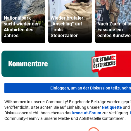
Nationalpark
Wieder brutaler
sucht wieder den
„Anschlag“ auf
Nach Zaun ist je
Almhirten des
Tirols
Fassade ein
Jahres
Steuerzahler
echtes Kunstwe
Einloggen, um an der Diskussion teilzuneh
Willkommen in unserer Community! Eingehende Beiträge werden geprü
veröffentlicht. Bitte achten Sie auf Einhaltung unserer
Netiquette
und
Diskussionen steht Ihnen ebenso das
krone.at-Forum
zur Verfügung.
Community-Team via unserer Melde- und Abhilfestelle kontaktieren.