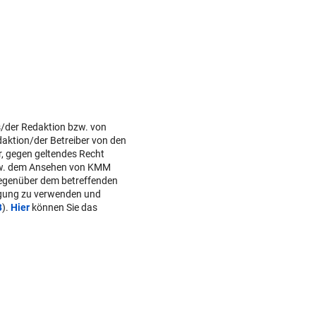
s/der Redaktion bzw. von
daktion/der Betreiber von den
r, gegen geltendes Recht
w. dem Ansehen von KMM
gegenüber dem betreffenden
lgung zu verwenden und
B
).
Hier
können Sie das