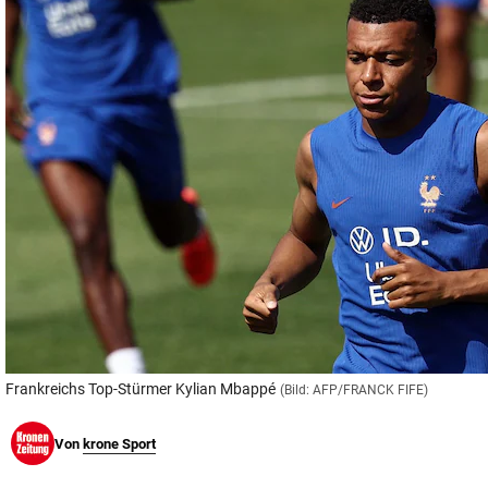
© Krone Multimedia GmbH & Co KG 2026
Muthgasse 2, 1190 Wien
Frankreichs Top-Stürmer Kylian Mbappé
(Bild: AFP/FRANCK FIFE)
Von
krone Sport