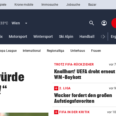
piele
Krone mobile
Immosuche
Jobsuche
Bazar
search
account_circle
Menü aufklappen
Suchen
33°C
Wien
ix
Motorsport
Wintersport
Ski Alpin
Handball
Eishocke
Er
ropa League
International
Regionalliga
Unterhaus
Frauen
len
TROTZ FIFA-RÜCKZIEHER
vor 
Knallhart! UEFA droht erneut
würde
WM-Boykott
!“
2. LIGA
vor 
Wacker fordert den großen
Aufstiegsfavoriten
FIFA IN DER KRITIK
vor 1