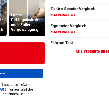
ZUM VERGLEICH
Lange
Hippolyt-Tag –
Hoverboard Vergleich
tzt
Gefängnisstrafen
Fest zum
Cobra stür
ZUM VERGLEICH
nach Folter-
Stadtpatron in St.
Dorotheum,
rk
Vergewaltigung
Pölten
ist versch
Kinderfahrrad Vergleich
ZUM VERGLEICH
Alle Produkte ans
men
ft und anschließend
AGB
. Für ausführliche
Hier
können Sie das