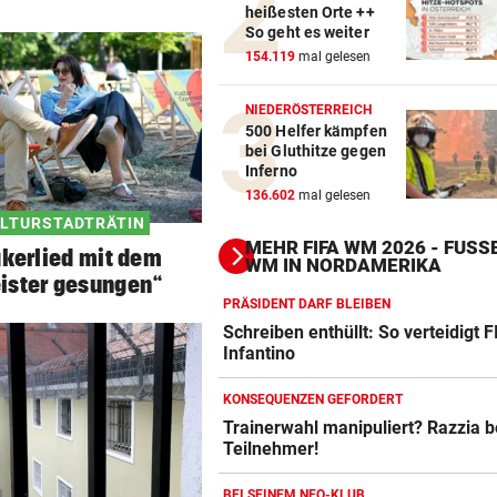
heißesten Orte ++
So geht es weiter
154.119
mal gelesen
NIEDERÖSTERREICH
500 Helfer kämpfen
bei Gluthitze gegen
Inferno
136.602
mal gelesen
ULTURSTADTRÄTIN
MEHR FIFA WM 2026 - FUSSB
akerlied mit dem
M IN NORDAMERIKA
ister gesungen“
PRÄSIDENT DARF BLEIBEN
Schreiben enthüllt: So verteidigt F
Infantino
KONSEQUENZEN GEFORDERT
Trainerwahl manipuliert? Razzia 
Teilnehmer!
Action-Cam Vergleich
ZUM VERGLEICH
BEI SEINEM NEO-KLUB