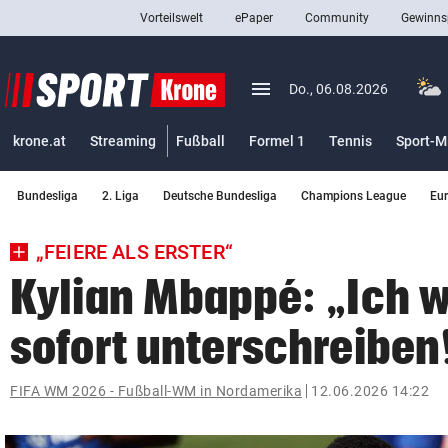
Vorteilswelt
ePaper
Community
Gewinns
close
Schließen
menu
Menü aufklappen
Do., 06.08.2026
Abonnieren
krone.at
Streaming
Fußball
Formel 1
Tennis
Sport-M
account_circle
arrow_right
Anmelden
Bundesliga
2. Liga
Deutsche Bundesliga
Champions League
Eu
pin_drop
arrow_right
Bundesland auswäh
Wien
„FEIERE ALS ERSTER“
bookmark
Merkliste
Kylian Mbappé: „Ich 
sofort unterschreiben
Suchbegriff
search
eingeben
FIFA WM 2026 - Fußball-WM in Nordamerika
12.06.2026 14:22