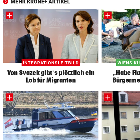
MEHR KRONE+ ARTIKEL
INTEGRATIONSLEITBILD
WIENS K
Von Svazek gibt‘s plötzlich ein
„Habe Fi
Lob für Migranten
Bürgerme