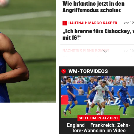
Wie Infantino jetzt in den
Angriffsmodus schaltet
HAUTNAH: MARCO KASPER
vor 1
„Ich brenne fürs Eishockey, 
mit 16!“
NÄCHSTER FINNE KOMMT
vor 1
Pioneers werden immer meh
den „Pioneerit“
WM-TORVIDEOS
SEIDL UND CO. BESTÜRZT
vor 2
Todes-Drama um Fan! Rapid 
im Trauerflor
CONFERENCE LEAGUE
vor 3
LIVE: Blitztor! Rapid führt be
SPIEL UM PLATZ DREI
Paide dank Elfer
England – Frankreich: Zehn-
Tore-Wahnsinn im Video
BURGOS-RUNDFAHRT
vor ein