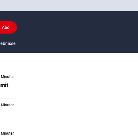
Abo
y
gebnisse
US-Sport
7 Minuten
 mit
9 Minuten
0 Minuten