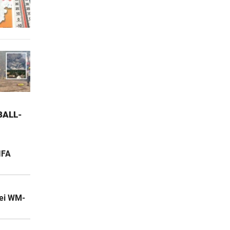
ALL-W
IFA
bei WM-