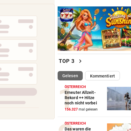
chevron_right
TOP 3
(ausgewählt)
Gelesen
Kommentiert
ÖSTERREICH
Erneuter Allzeit-
Rekord ++ Hitze
noch nicht vorbei
156.327
mal gelesen
ÖSTERREICH
Das waren die