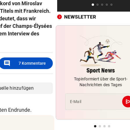
kord von Miroslav
Gall nach Etappensieg neuer
 Titels mit Frankreich.
Gesamtführender!
NEWSLETTER
deutet, dass wir
auf der Champs-Élysées
NACH WM-DEBAKEL
vor ein
inem Interview des
Ex-Stürmerstar Forlan neue
Teamchef von Uruguay
HISTORISCHE FAHRT
vor ein
Weltrekord! Weltmeister sie
comment
7
Kommentare
unter Schmerzen
Sport News
Topinformiert über die Sport-
Nachrichten des Tages
uelle hinzufügen
se
E-Mail
tten Endrunde.