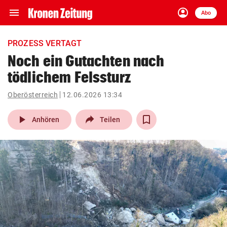
menu
account_circle
Navigation
Anmelden
Abo
close
Schließen
ein-/ausklappen
PROZESS VERTAGT
Abonnieren
Noch ein Gutachten nach
tödlichem Felssturz
account_circle
arrow_right
Anmelden
Oberösterreich
12.06.2026 13:34
pin_drop
arrow_right
Bundesland auswäh
Wien
play_arrow
Anhören
Teilen
bookmark
Merkliste
Suchbegriff
search
eingeben