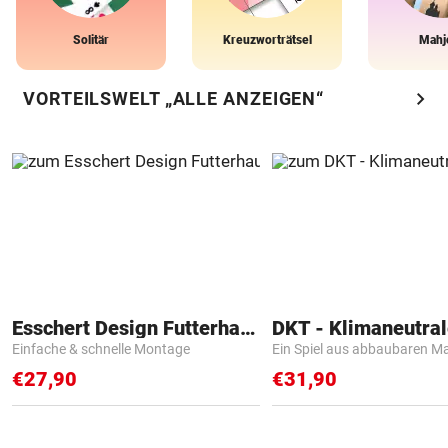
Solitär
Kreuzworträtsel
Mahj
chevron_right
VORTEILSWELT „ALLE ANZEIGEN“
Esschert Design Futterhaus
Einfache & schnelle Montage
Ein Spiel aus abbaubaren Ma
€27,90
€31,90