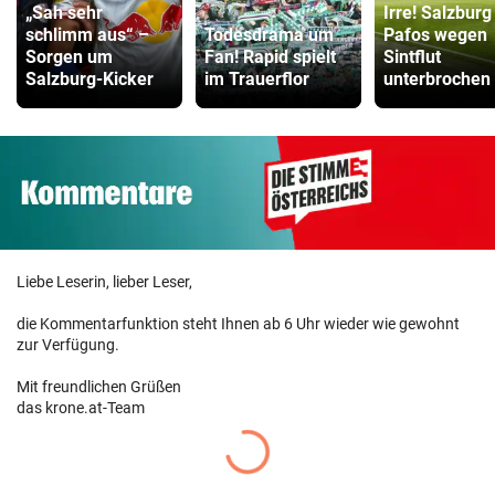
„Sah sehr
Irre! Salzburg
schlimm aus“ –
Todesdrama um
Pafos wegen
Sorgen um
Fan! Rapid spielt
Sintflut
Salzburg-Kicker
im Trauerflor
unterbrochen
Liebe Leserin, lieber Leser,
die Kommentarfunktion steht Ihnen ab 6 Uhr wieder wie gewohnt
zur Verfügung.
Mit freundlichen Grüßen
das krone.at-Team