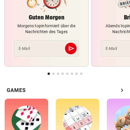
Guten Morgen
Br
Morgens topinformiert über die
Abends topin
Nachrichten des Tages
Nachrich
send
E-Mail
E-Mail
Abschicken
chevron_right
GAMES