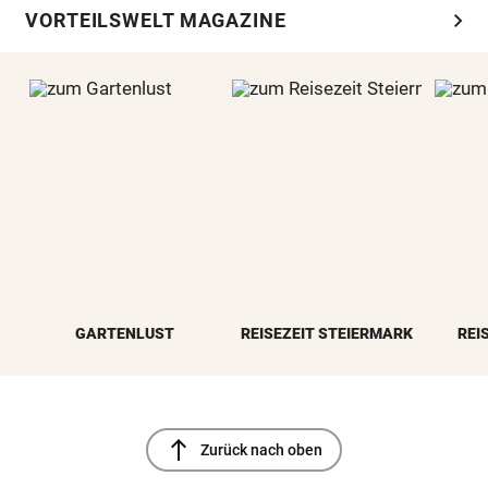
chevron_right
VORTEILSWELT MAGAZINE
GARTENLUST
REISEZEIT STEIERMARK
REI
north
Zurück nach oben