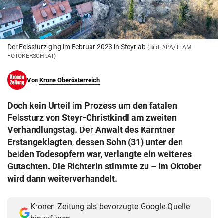
© Krone Multimedia GmbH & Co KG 2026
Muthgasse 2, 1190 Wien
Der Felssturz ging im Februar 2023 in Steyr ab
(Bild: APA/TEAM
FOTOKERSCHI.AT)
Von
Krone Oberösterreich
Doch kein Urteil im Prozess um den fatalen
Felssturz von Steyr-Christkindl am zweiten
Verhandlungstag. Der Anwalt des Kärntner
Erstangeklagten, dessen Sohn (31) unter den
beiden Todesopfern war, verlangte ein weiteres
Gutachten. Die Richterin stimmte zu – im Oktober
wird dann weiterverhandelt.
Kronen Zeitung als bevorzugte Google-Quelle