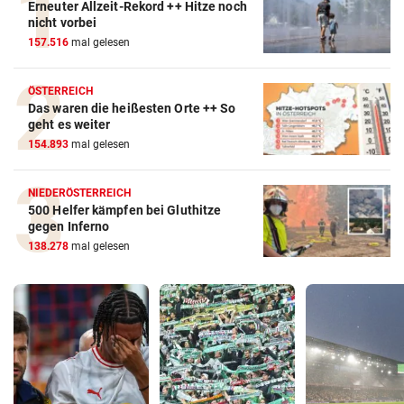
Erneuter Allzeit-Rekord ++ Hitze noch
nicht vorbei
157.516
mal gelesen
ÖSTERREICH
Das waren die heißesten Orte ++ So
geht es weiter
154.893
mal gelesen
NIEDERÖSTERREICH
500 Helfer kämpfen bei Gluthitze
gegen Inferno
138.278
mal gelesen