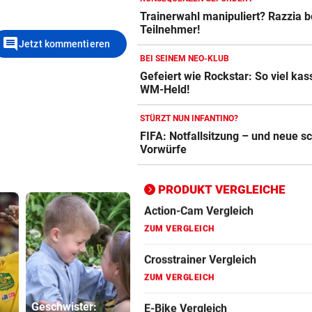
Trainerwahl manipuliert? Razzia 
Crosstrainer Vergleich
Teilnehmer!
ZUM VERGLEICH
comment
Jetzt kommentieren
BEI SEINEM NEO-KLUB
E-Bike Vergleich
Gefeiert wie Rockstar: So viel kass
ZUM VERGLEICH
WM-Held!
Elektro-Scooter Vergleich
STÜRZT NUN INFANTINO?
FIFA: Notfallsitzung – und neue 
ZUM VERGLEICH
Vorwürfe
Ergometer Vergleich
ZUM VERGLEICH
PRODUKT VERGLEICHE
Fahrrad Test
ZUM VERGLEICH
Fahrradanhänger Vergleich
ZUM VERGLEICH
Edlseer holen
Geschwister:
echte Legenden
Sager wirkt
Faszienrolle Vergleich