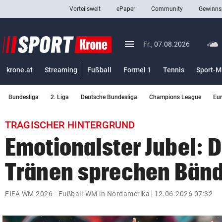
Vorteilswelt
ePaper
Community
Gewinns
close
Schließen
menu
Menü aufklappen
Fr., 07.08.2026
Abonnieren
krone.at
Streaming
Fußball
Formel 1
Tennis
Sport-M
account_circle
arrow_right
Anmelden
Bundesliga
2. Liga
Deutsche Bundesliga
Champions League
Eu
pin_drop
arrow_right
Bundesland auswäh
Wien
TRAGISCHER HINTERGRUND
bookmark
Merkliste
Emotionalster Jubel: 
Tränen sprechen Bän
Suchbegriff
search
eingeben
FIFA WM 2026 - Fußball-WM in Nordamerika
12.06.2026 07:32