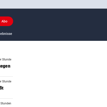
Abo
y
gebnisse
US-Sport
er Stunde
 gegen
er Stunde
ßt
2 Stunden