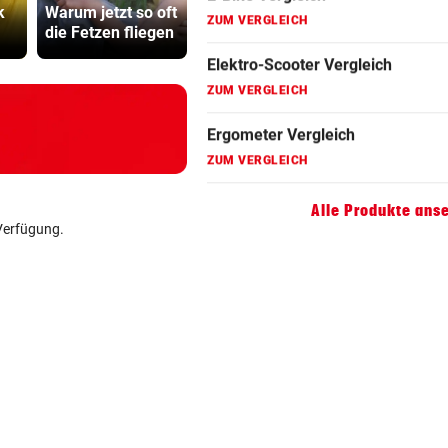
k
Warum jetzt so oft
auf die Bühne
Mütter-Auf
ZUM VERGLEICH
die Fetzen fliegen
zurück
gegen Kanz
Hoverboard Vergleich
ZUM VERGLEICH
Kinderfahrrad Vergleich
ZUM VERGLEICH
Alle Produkte ans
Verfügung.