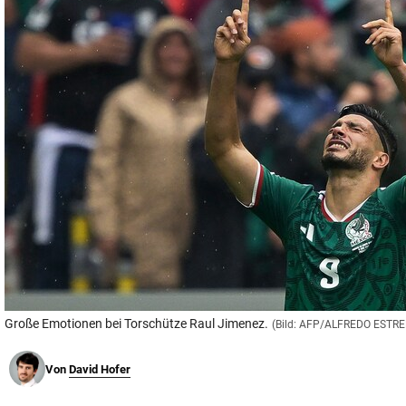
© Krone Multimedia GmbH & Co KG 2026
Muthgasse 2, 1190 Wien
Große Emotionen bei Torschütze Raul Jimenez.
(Bild: AFP/ALFREDO ESTRE
Von
David Hofer