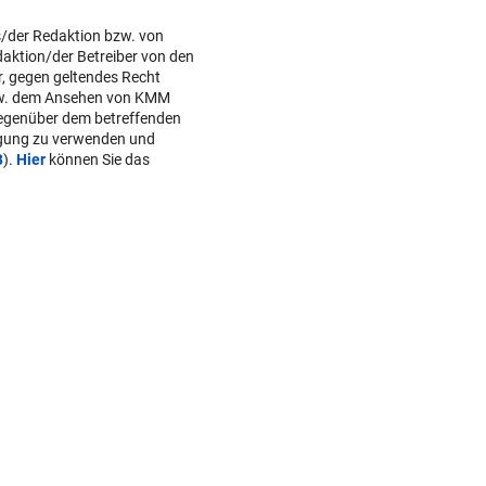
s/der Redaktion bzw. von
daktion/der Betreiber von den
r, gegen geltendes Recht
w. dem Ansehen von KMM
gegenüber dem betreffenden
lgung zu verwenden und
B
).
Hier
können Sie das