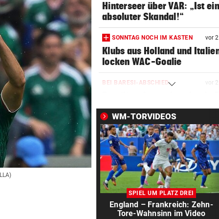
Hinterseer über VAR: „Ist ei
absoluter Skandal!“
SONNTAG NOCH IM KASTEN
vor 
Klubs aus Holland und Italie
locken WAC-Goalie
BEI BARESI-ABSCHIED
vor 
Brasilien-Legende schockt 
mit Mallet-Finger
WM-TORVIDEOS
LÄNDLE-KICKER SIEGEN
vor 
3:1 nach 0:1! Altach dreht De
gegen WSG Tirol
NACH WIEN AUF MYKONOS
vor 
LLA)
Luxus am Meer! Sabalenka
SPIEL UM PLATZ DREI
gewährt private Einblicke
England – Frankreich: Zehn-
Tore-Wahnsinn im Video
FUSSBALL-FANS FEIERN
vor 