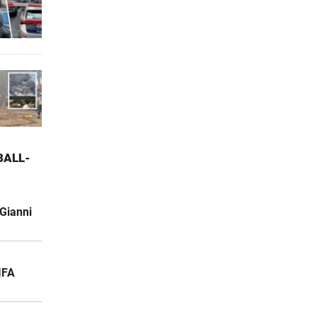
ALL-W
Gianni
IFA