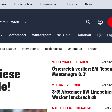
piele
Krone mobile
Immosuche
Jobsuche
Bazar
search
account_circle
Menü aufklappen
Suchen
27°C
Wien
ix
Motorsport
Wintersport
Ski Alpin
Handball
Eishocke
Er
ropa League
International
Regionalliga
Unterhaus
Frauen
len
VOLLEYBALL – FRAUEN
vor ein
Österreich verliert EM-Test
Diese
Montenegro 0:3!
de!
2. LIGA – 2. RUNDE
vor ein
3:0! Absteiger BW Linz schie
Wacker Innsbruck ab
NACH ELFER-RÜCKNAHME
vor 