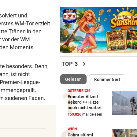
olviert und
rstes WM-Tor erzielt.
tte Tränen in den
z vor der WM
genden Moments.
chevron_right
TOP 3
hte besonders. Denn,
n, ist nicht
(ausgewählt)
Gelesen
Kommentiert
 Premier-League-
ammengeprallt.
ÖSTERREICH
Erneuter Allzeit-
am seidenen Faden.
Rekord ++ Hitze
noch nicht vorbei
159.826
mal gelesen
WIEN
Cobra stürmt