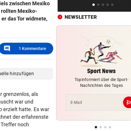
iels zwischen Mexiko
Hochgefühle dank Comebac
 rollten Mexiko-
eines Kult-Sponsors
NEWSLETTER
er das Tor widmete,
LIEFERING VERLIERT
vor 
Enttäuschende Zweitliga-
Rückkehr nach Grödig
comment
1
Kommentare
2. LIGA – 2. RUNDE
vor 
Fehlstart komplett! Nächste 
für St. Pölten
Sport News
uelle hinzufügen
Topinformiert über die Sport-
Nachrichten des Tages
r grenzenlos, als
se
huscht war und
E-Mail
 erzielt hatte. Es war
chnet der erfahrenste
 Treffer noch