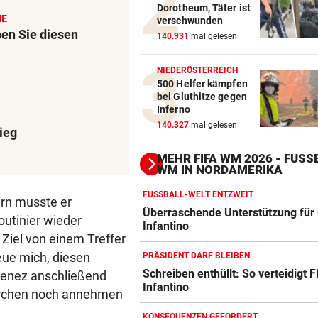
Dorotheum, Täter ist
HE
verschwunden
en Sie diesen
140.931
mal gelesen
NIEDERÖSTERREICH
500 Helfer kämpfen
bei Gluthitze gegen
Inferno
140.327
mal gelesen
ieg
MEHR FIFA WM 2026 - FUSSB
M IN NORDAMERIKA
FUSSBALL-WELT ENTZWEIT
rn musste er
Überraschende Unterstützung für 
outinier wieder
Infantino
 Ziel von einem Treffer
reue mich, diesen
PRÄSIDENT DARF BLEIBEN
Schreiben enthüllt: So verteidigt F
imenez anschließend
Infantino
Action-Cam Vergleich
ärchen noch annehmen
ZUM VERGLEICH
KONSEQUENZEN GEFORDERT