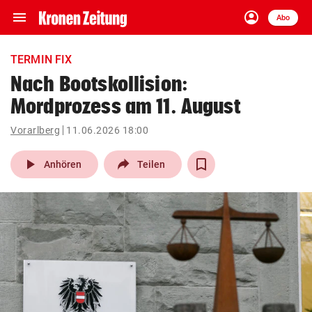
menu
account_circle
Navigation
Anmelden
Abo
close
Schließen
ein-/ausklappen
TERMIN FIX
Abonnieren
Nach Bootskollision:
Mordprozess am 11. August
account_circle
arrow_right
Anmelden
Vorarlberg
11.06.2026 18:00
pin_drop
arrow_right
Bundesland auswäh
Wien
play_arrow
Anhören
Teilen
bookmark
Merkliste
Suchbegriff
search
eingeben