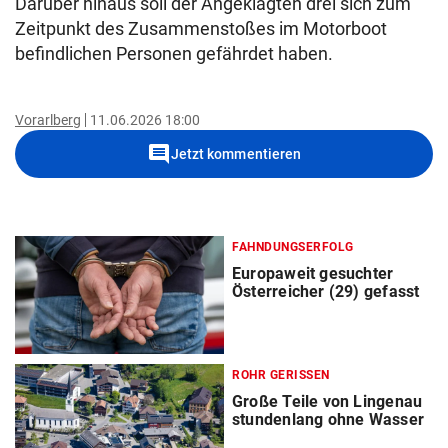
Darüber hinaus soll der Angeklagten drei sich zum
Zeitpunkt des Zusammenstoßes im Motorboot
befindlichen Personen gefährdet haben.
Vorarlberg
11.06.2026 18:00
comment
Jetzt kommentieren
FAHNDUNGSERFOLG
Europaweit gesuchter
Österreicher (29) gefasst
ROHR GERISSEN
Große Teile von Lingenau
stundenlang ohne Wasser