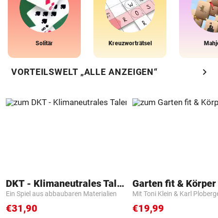
Solitär
Kreuzworträtsel
Mahj
chevron_right
VORTEILSWELT „ALLE ANZEIGEN“
DKT - Klimaneutrales Talent
Garten fit & Körper 
Ein Spiel aus abbaubaren Materialien
Mit Toni Klein & Karl Ploberg
€31,90
€19,99