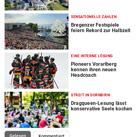
SENSATIONELLE ZAHLEN
Bregenzer Festspiele
feiern Rekord zur Halbzeit
EINE INTERNE LÖSUNG
Pioneers Vorarlberg
kennen ihren neuen
Headcoach
STREIT IN DORNBIRN
Dragqueen-Lesung lässt
konservative Seele kochen
(ausgewählt)
Gelesen
Kommentiert