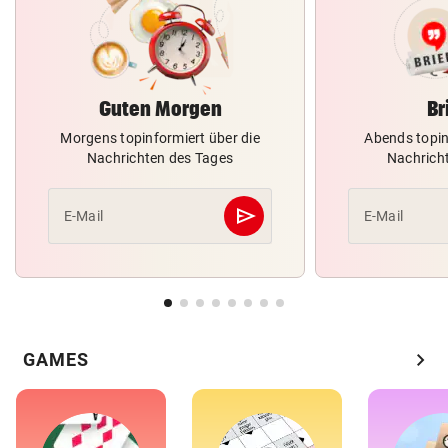
Guten Morgen
Br
Morgens topinformiert über die
Abends topin
Nachrichten des Tages
Nachrich
send
E-Mail
E-Mail
Abschicken
chevron_right
GAMES