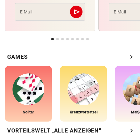
send
E-Mail
E-Mail
Abschicken
chevron_right
GAMES
Solitär
Kreuzworträtsel
Mahj
chevron_right
VORTEILSWELT „ALLE ANZEIGEN“