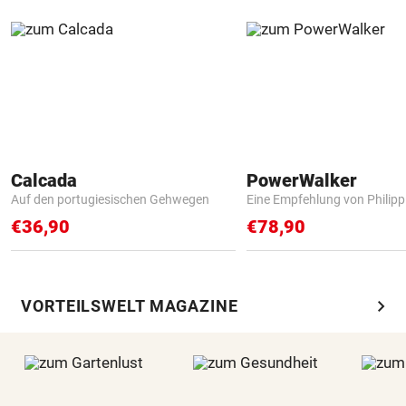
Calcada
PowerWalker
Auf den portugiesischen Gehwegen
Eine Empfehlung von Philip
€36,90
€78,90
chevron_right
VORTEILSWELT MAGAZINE