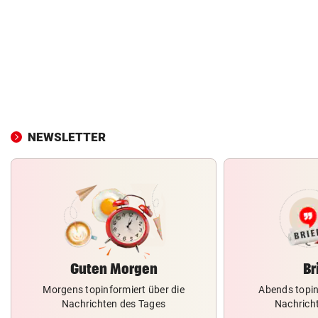
NEWSLETTER
Guten Morgen
Br
Morgens topinformiert über die
Abends topin
Nachrichten des Tages
Nachrich