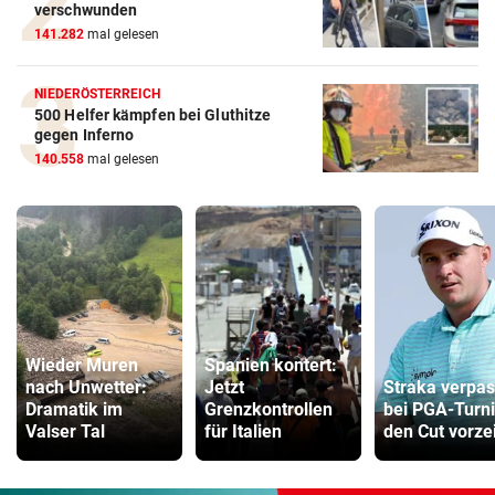
verschwunden
141.282
mal gelesen
NIEDERÖSTERREICH
500 Helfer kämpfen bei Gluthitze
gegen Inferno
140.558
mal gelesen
Wieder Muren
Spanien kontert:
nach Unwetter:
Jetzt
Straka verpas
Dramatik im
Grenzkontrollen
bei PGA-Turni
Valser Tal
für Italien
den Cut vorzei