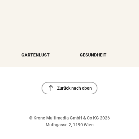
GARTENLUST
GESUNDHEIT
north
Zurück nach oben
© Krone Multimedia GmbH & Co KG 2026
Muthgasse 2, 1190 Wien