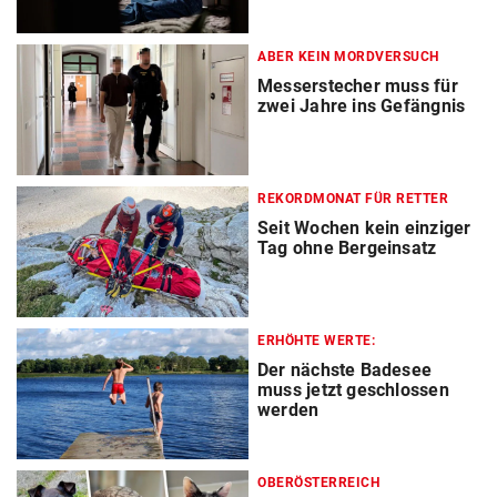
ABER KEIN MORDVERSUCH
Messerstecher muss für
zwei Jahre ins Gefängnis
REKORDMONAT FÜR RETTER
Seit Wochen kein einziger
Tag ohne Bergeinsatz
ERHÖHTE WERTE:
Der nächste Badesee
muss jetzt geschlossen
werden
OBERÖSTERREICH