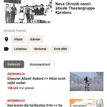
Neue Chronik nennt
älteste Theatergruppe
Kärntens
Ähnliche Themen
Villach
Kärnten
Linienbus
Motorrad
Erste Hilfe
(ausgewählt)
Gelesen
Kommentiert
ÖSTERREICH
Erneuter Allzeit-Rekord ++ Hitze noch
nicht vorbei
158.665
mal gelesen
ÖSTERREICH
Das waren die heißesten Orte ++ So