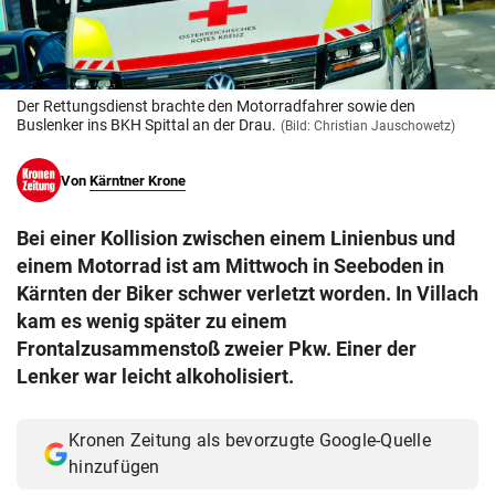
© Krone Multimedia GmbH & Co KG 2026
Muthgasse 2, 1190 Wien
Der Rettungsdienst brachte den Motorradfahrer sowie den
Buslenker ins BKH Spittal an der Drau.
(Bild: Christian Jauschowetz)
Von
Kärntner Krone
Bei einer Kollision zwischen einem Linienbus und
einem Motorrad ist am Mittwoch in Seeboden in
Kärnten der Biker schwer verletzt worden. In Villach
kam es wenig später zu einem
Frontalzusammenstoß zweier Pkw. Einer der
Lenker war leicht alkoholisiert.
Kronen Zeitung als bevorzugte Google-Quelle
hinzufügen