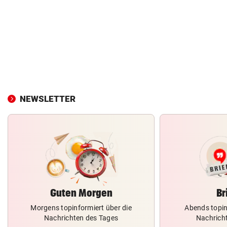
NEWSLETTER
Guten Morgen
Br
Morgens topinformiert über die
Abends topin
Nachrichten des Tages
Nachrich