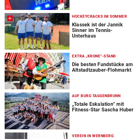
HOCKEYCRACKS IM SOMMER
Klassek ist der Jannik
Sinner im Tennis-
Unterhaus
EXTRA „KRONE“-STAND
Die besten Fundstücke am
Altstadtzauber-Flohmarkt
AUF BURG TAGGENBRUNN
„Totale Eskalation“ mit
Fitness-Star Sascha Huber
VEREIN IN WERNBERG