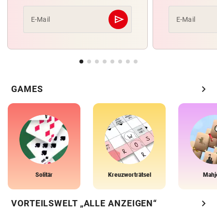
send
E-Mail
E-Mail
Abschicken
chevron_right
GAMES
Solitär
Kreuzworträtsel
Mahj
chevron_right
VORTEILSWELT „ALLE ANZEIGEN“