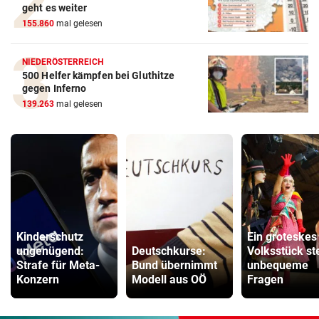
geht es weiter
155.860
mal gelesen
NIEDERÖSTERREICH
500 Helfer kämpfen bei Gluthitze
gegen Inferno
139.263
mal gelesen
Kinderschutz
Ein groteskes
ungenügend:
Deutschkurse:
Volksstück ste
Strafe für Meta-
Bund übernimmt
unbequeme
Konzern
Modell aus OÖ
Fragen