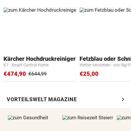
Kärcher Hochdruckreiniger
Fetzblau oder Schn
K7 - Smart Control Home
Wetter verstehen - von Sigi F
€474,90
€25,00
€644,99
chevron_right
VORTEILSWELT MAGAZINE