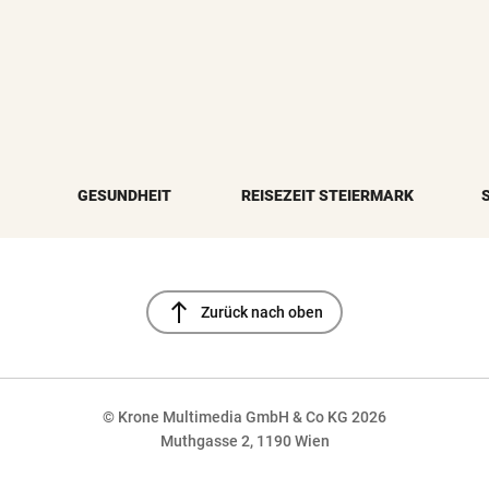
GESUNDHEIT
REISEZEIT STEIERMARK
north
Zurück nach oben
© Krone Multimedia GmbH & Co KG 2026
Muthgasse 2, 1190 Wien