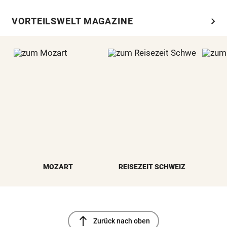
chevron_right
VORTEILSWELT MAGAZINE
MOZART
REISEZEIT SCHWEIZ
north
Zurück nach oben