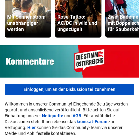
Mit Sonnenstrom
Rose Tattoo:
Zwei Bademei
unabhängiger
AC/DC in wild und
mit Doppelsch
werden
ungezügelt
für Sauberkei
Einloggen, um an der Diskussion teilzunehmen
Willkommen in unserer Community! Eingehende Beiträge werden
geprüft und anschließend veröffentlicht. Bitte achten Sie auf
Einhaltung unserer
Netiquette
und
AGB
. Für ausführliche
Diskussionen steht Ihnen ebenso das
krone.at-Forum
zur
Verfügung.
Hier
können Sie das Community-Team via unserer
Melde- und Abhilfestelle kontaktieren.