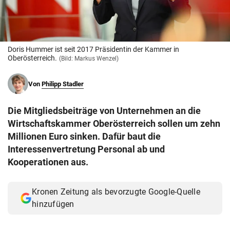
© Krone Multimedia GmbH & Co KG 2026
Muthgasse 2, 1190 Wien
Doris Hummer ist seit 2017 Präsidentin der Kammer in
Oberösterreich.
(Bild: Markus Wenzel)
Von
Philipp Stadler
Die Mitgliedsbeiträge von Unternehmen an die
Wirtschaftskammer Oberösterreich sollen um zehn
Millionen Euro sinken. Dafür baut die
Interessenvertretung Personal ab und
Kooperationen aus.
Kronen Zeitung als bevorzugte Google-Quelle
hinzufügen