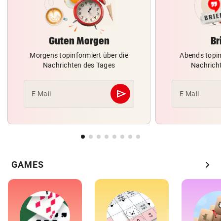
Guten Morgen
Br
Morgens topinformiert über die
Abends topin
Nachrichten des Tages
Nachrich
send
E-Mail
E-Mail
Abschicken
chevron_right
GAMES