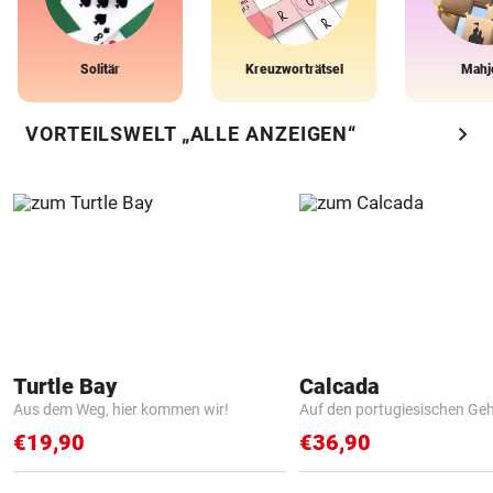
Solitär
Kreuzworträtsel
Mahj
chevron_right
VORTEILSWELT „ALLE ANZEIGEN“
Turtle Bay
Calcada
Aus dem Weg, hier kommen wir!
Auf den portugiesischen G
€19,90
€36,90