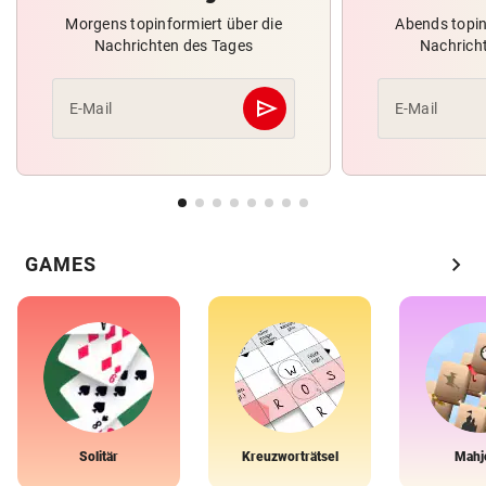
Morgens topinformiert über die
Abends topin
Nachrichten des Tages
Nachrich
send
E-Mail
E-Mail
Abschicken
chevron_right
GAMES
Solitär
Kreuzworträtsel
Mahj