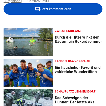
Burgenland
08.06.2026 05:00
comment
Jetzt kommentieren
ZWISCHENBILANZ
Durch die Hitze winkt den
Bädern ein Rekordsommer
LANDESLIGA-VORSCHAU
Ein haushoher Favorit und
zahlreiche Wundertüten
SCHAUPLATZ JENNERSDORF
Das Schweigen der
Hühner: Der letzte Akt