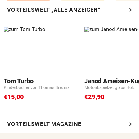
chevron_right
VORTEILSWELT „ALLE ANZEIGEN“
Tom Turbo
Janod Ameisen-Ku
Kinderbücher von Thomas Brezina
Motorikspielzeug aus Holz
€15,00
€29,90
chevron_right
VORTEILSWELT MAGAZINE