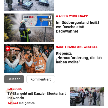
WASSER WIRD KNAPP
Im Südburgenland heißt
es: Dusche statt
Badewanne!
NACH FRANKFURT-WECHSEL
Klepeisz:
„Herausforderung, die ich
haben wollte“
(ausgewählt)
Gelesen
Kommentiert
SALZBURG
TV-Star geht mit Kanzler Stocker hart
ins Gericht
145.644
mal gelesen