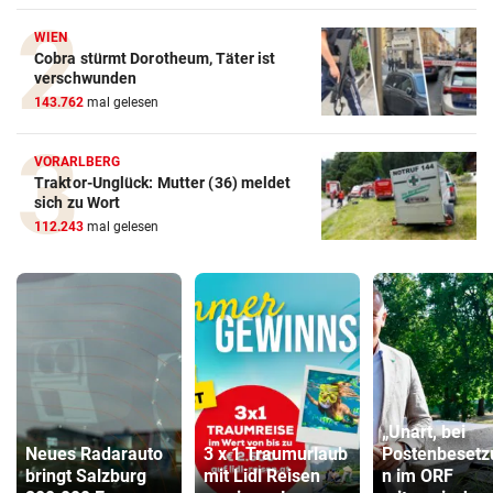
WIEN
Cobra stürmt Dorotheum, Täter ist
verschwunden
143.762
mal gelesen
VORARLBERG
Traktor-Unglück: Mutter (36) meldet
sich zu Wort
112.243
mal gelesen
„Unart, bei
Neues Radarauto
3 x 1 Traumurlaub
Postenbesetz
bringt Salzburg
mit Lidl Reisen
n im ORF