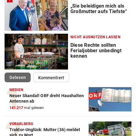
„Sie beleidigen mich als
Großmutter aufs Tiefste“
NICHT AUSNUTZEN LASSEN
Diese Rechte sollten
Ferialjobber unbedingt
kennen
(ausgewählt)
Gelesen
Kommentiert
MEDIEN
Neuer Skandal! ORF dreht Haushalten
Antennen ab
141.217
mal gelesen
VORARLBERG
Traktor-Unglück: Mutter (36) meldet
sich zu Wort