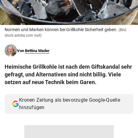
© Krone Multimedia GmbH & Co KG 2026
Muthgasse 2, 1190 Wien
Normen und Marken können bei Grillkohle Sicherheit geben.
(Bild:
stock.adobe.com null)
Von
Bettina Mader
Heimische Grillkohle ist nach dem Giftskandal sehr
gefragt, und Alternativen sind nicht billig. Viele
setzen auf neue Technik beim Garen.
Kronen Zeitung als bevorzugte Google-Quelle
hinzufügen