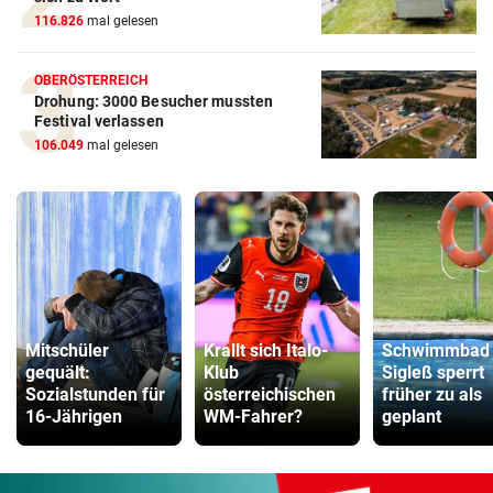
116.826
mal gelesen
OBERÖSTERREICH
Drohung: 3000 Besucher mussten
Festival verlassen
106.049
mal gelesen
Mitschüler
Krallt sich Italo-
Schwimmbad
gequält:
Klub
Sigleß sperrt
Sozialstunden für
österreichischen
früher zu als
16-Jährigen
WM-Fahrer?
geplant