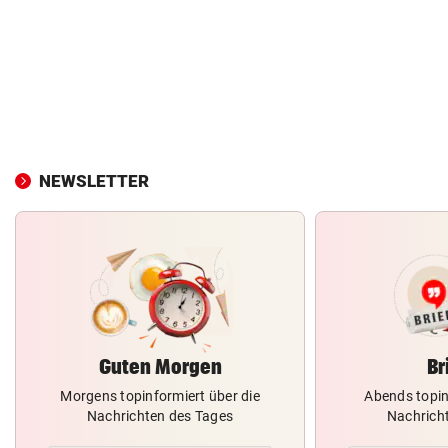
NEWSLETTER
Guten Morgen
Br
Morgens topinformiert über die
Abends topin
Nachrichten des Tages
Nachrich