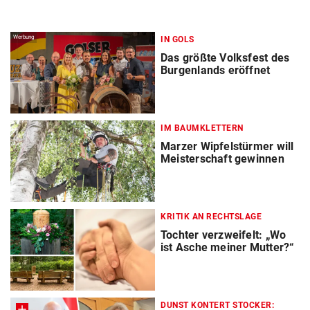
Werbung
IN GOLS
Das größte Volksfest des
Burgenlands eröffnet
IM BAUMKLETTERN
Marzer Wipfelstürmer will
Meisterschaft gewinnen
KRITIK AN RECHTSLAGE
Tochter verzweifelt: „Wo
ist Asche meiner Mutter?“
DUNST KONTERT STOCKER: