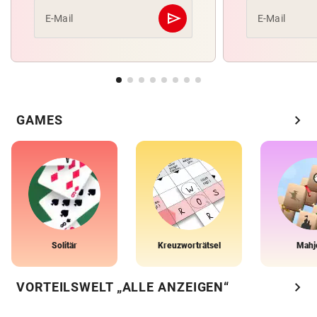
send
E-Mail
E-Mail
Abschicken
chevron_right
GAMES
Solitär
Kreuzworträtsel
Mahj
chevron_right
VORTEILSWELT „ALLE ANZEIGEN“