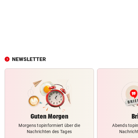
NEWSLETTER
Guten Morgen
Br
Morgens topinformiert über die
Abends topin
Nachrichten des Tages
Nachrich