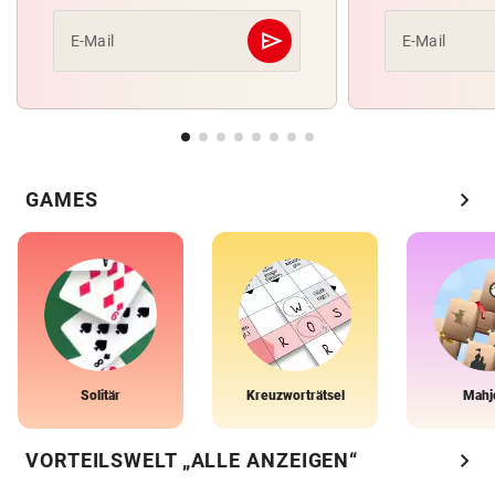
send
E-Mail
E-Mail
Abschicken
chevron_right
GAMES
Solitär
Kreuzworträtsel
Mahj
chevron_right
VORTEILSWELT „ALLE ANZEIGEN“