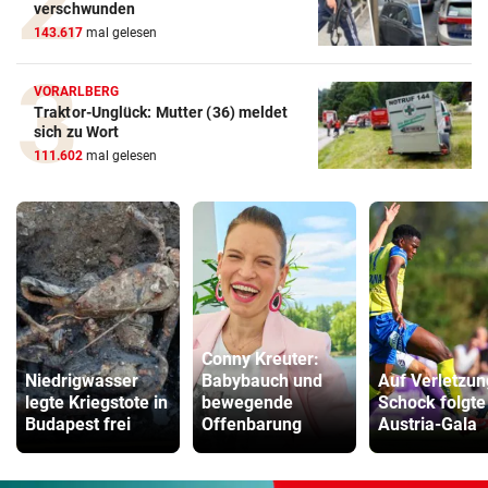
verschwunden
143.617
mal gelesen
VORARLBERG
Traktor-Unglück: Mutter (36) meldet
sich zu Wort
111.602
mal gelesen
Conny Kreuter:
Niedrigwasser
Babybauch und
Auf Verletzun
legte Kriegstote in
bewegende
Schock folgte
Budapest frei
Offenbarung
Austria-Gala