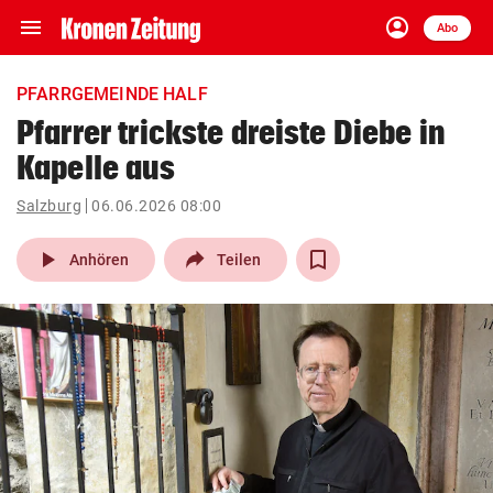
menu
account_circle
Navigation
Anmelden
Abo
close
Schließen
ein-/ausklappen
PFARRGEMEINDE HALF
Abonnieren
Pfarrer trickste dreiste Diebe in
Kapelle aus
account_circle
arrow_right
Anmelden
Salzburg
06.06.2026 08:00
pin_drop
arrow_right
Bundesland auswäh
Wien
play_arrow
Anhören
Teilen
bookmark
Merkliste
Suchbegriff
search
eingeben