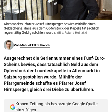
© Krone Multimedia GmbH & Co KG 2026
Muthgasse 2, 1190 Wien
Altenmarkts Pfarrer Josef Hirnsperger bewies mithilfe eines
Geldscheins, dass aus dem Opferstock der Kapelle tatsächlich
regelmäßig Geld gestohlen wurde.
(Bild: Roland Holitzky)
Von
Manuel Till Bukovics
Ausgerechnet die Seriennummer eines Fünf-Euro-
Scheins bewies, dass tatsächlich Geld aus dem
Opferstock der Lourdeskapelle in Altenmarkt in
Salzburg gestohlen wurde. Mithilfe der
Pfarrgemeinde schaffte es Pfarrer Josef
Hirnsperger, gleich drei Diebe zu überführen.
Kronen Zeitung als bevorzugte Google-Quelle
hinzufügen