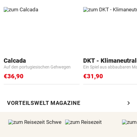
Calcada
Auf den portugiesischen Gehwegen
Ein Spiel aus abbaubaren Ma
€36,90
€31,90
chevron_right
VORTEILSWELT MAGAZINE