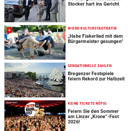
Stocker hart ins Gericht
WIENS KULTURSTADTRÄTIN
„Habe Fiakerlied mit dem
Bürgermeister gesungen“
SENSATIONELLE ZAHLEN
Bregenzer Festspiele
feiern Rekord zur Halbzeit
Gesponsert
KEINE TICKETS NÖTIG
Feiern Sie den Sommer
am Linzer „Krone“-Fest
2026!