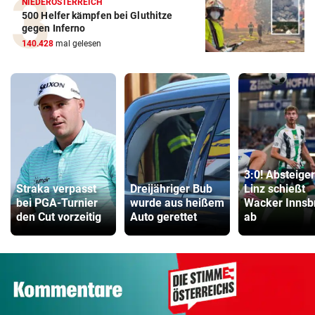
NIEDERÖSTERREICH
500 Helfer kämpfen bei Gluthitze
gegen Inferno
140.428
mal gelesen
3:0! Absteige
Straka verpasst
Dreijähriger Bub
Linz schießt
bei PGA-Turnier
wurde aus heißem
Wacker Innsb
den Cut vorzeitig
Auto gerettet
ab