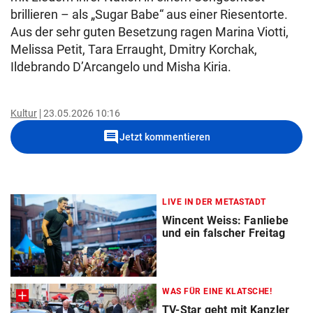
brillieren – als „Sugar Babe“ aus einer Riesentorte.
Aus der sehr guten Besetzung ragen Marina Viotti,
Melissa Petit, Tara Erraught, Dmitry Korchak,
Ildebrando D’Arcangelo und Misha Kiria.
Kultur
23.05.2026 10:16
comment
Jetzt kommentieren
LIVE IN DER METASTADT
Wincent Weiss: Fanliebe
und ein falscher Freitag
WAS FÜR EINE KLATSCHE!
TV-Star geht mit Kanzler