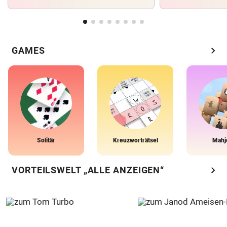
chevron_right
GAMES
Solitär
Kreuzworträtsel
Mahj
chevron_right
VORTEILSWELT „ALLE ANZEIGEN“