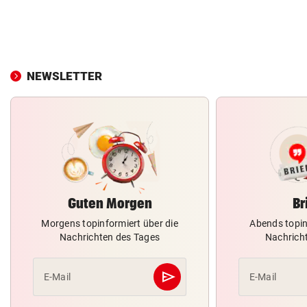
NEWSLETTER
Guten Morgen
Br
Morgens topinformiert über die
Abends topin
Nachrichten des Tages
Nachrich
send
E-Mail
E-Mail
Abschicken