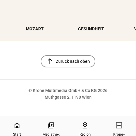
MOZART
GESUNDHEIT
north
Zurück nach oben
© Krone Multimedia GmbH & Co KG 2026
Muthgasse 2, 1190 Wien
NaN%
home
pin_drop
Start
Mediathek
Region
Krone+