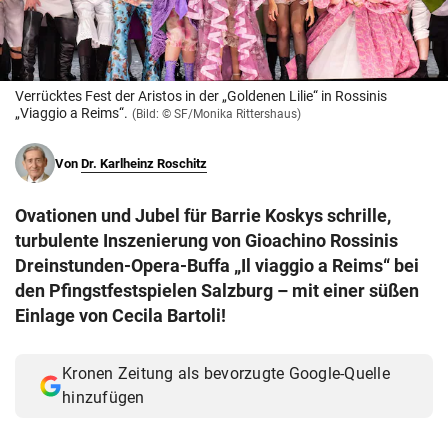
© Krone Multimedia GmbH & Co KG 2026
Muthgasse 2, 1190 Wien
Verrücktes Fest der Aristos in der „Goldenen Lilie“ in Rossinis
„Viaggio a Reims“.
(Bild: © SF/Monika Rittershaus)
Von
Dr. Karlheinz Roschitz
Ovationen und Jubel für Barrie Koskys schrille,
turbulente Inszenierung von Gioachino Rossinis
Dreinstunden-Opera-Buffa „Il viaggio a Reims“ bei
den Pfingstfestspielen Salzburg – mit einer süßen
Einlage von Cecila Bartoli!
Kronen Zeitung als bevorzugte Google-Quelle
hinzufügen