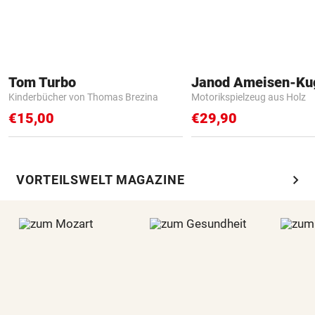
Tom Turbo
Janod Ameisen-Ku
Kinderbücher von Thomas Brezina
Motorikspielzeug aus Holz
€15,00
€29,90
chevron_right
VORTEILSWELT MAGAZINE