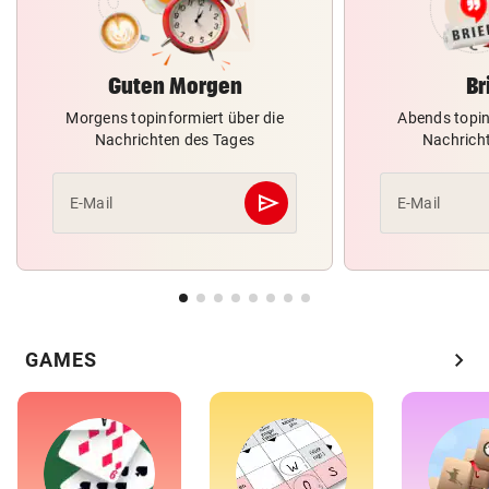
Guten Morgen
Br
Morgens topinformiert über die
Abends topin
Nachrichten des Tages
Nachrich
send
E-Mail
E-Mail
Abschicken
chevron_right
GAMES