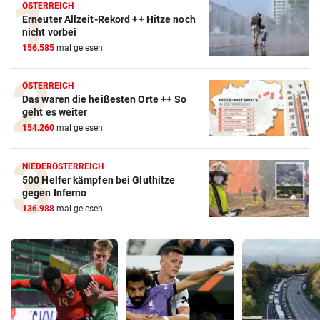
ÖSTERREICH
Erneuter Allzeit-Rekord ++ Hitze noch
nicht vorbei
156.585
mal gelesen
ÖSTERREICH
Das waren die heißesten Orte ++ So
geht es weiter
154.260
mal gelesen
NIEDERÖSTERREICH
500 Helfer kämpfen bei Gluthitze
gegen Inferno
136.988
mal gelesen