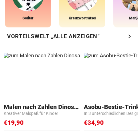
Solitär
Kreuzworträtsel
Mahj
chevron_right
VORTEILSWELT „ALLE ANZEIGEN“
Malen nach Zahlen Dinosaurier
Asobu-Bestie-Trin
Kreativer Malspaß für Kinder
In 3 unterschiedlichen Desig
€19,90
€34,90