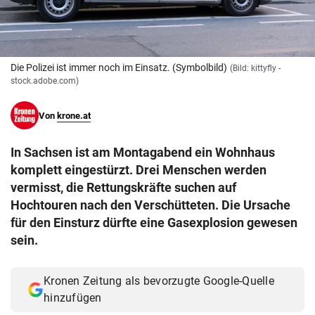
© Krone Multimedia GmbH & Co KG 2026
Muthgasse 2, 1190 Wien
Die Polizei ist immer noch im Einsatz. (Symbolbild)
(Bild: kittyfly -
stock.adobe.com)
Von
krone.at
In Sachsen ist am Montagabend ein Wohnhaus
komplett eingestürzt. Drei Menschen werden
vermisst, die Rettungskräfte suchen auf
Hochtouren nach den Verschütteten. Die Ursache
für den Einsturz dürfte eine Gasexplosion gewesen
sein.
Kronen Zeitung als bevorzugte Google-Quelle
hinzufügen