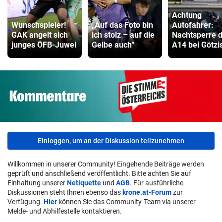
Achtung
Wunschspieler!
„Auf das Foto bin
Autofahrer:
GAK angelt sich
ich stolz – auf die
Nachtsperre 
junges ÖFB-Juwel
Gelbe auch“
A14 bei Götzi
Einloggen, um an der Diskussion teilzunehmen
Willkommen in unserer Community! Eingehende Beiträge werden
geprüft und anschließend veröffentlicht. Bitte achten Sie auf
Einhaltung unserer
Netiquette
und
AGB
. Für ausführliche
Diskussionen steht Ihnen ebenso das
krone.at-Forum
zur
Verfügung.
Hier
können Sie das Community-Team via unserer
Melde- und Abhilfestelle kontaktieren.