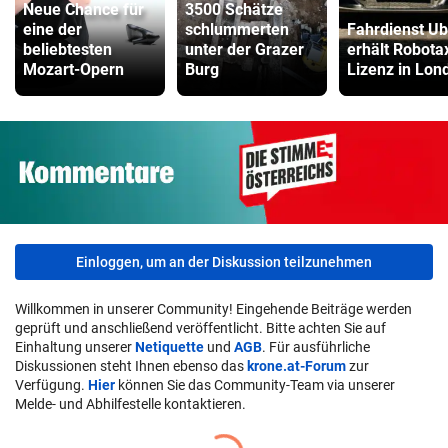
Neue Chance für
3500 Schätze
eine der
schlummerten
Fahrdienst Ub
beliebtesten
unter der Grazer
erhält Robotax
Mozart-Opern
Burg
Lizenz in Lon
Einloggen, um an der Diskussion teilzunehmen
Willkommen in unserer Community! Eingehende Beiträge werden
geprüft und anschließend veröffentlicht. Bitte achten Sie auf
Einhaltung unserer
Netiquette
und
AGB
. Für ausführliche
Diskussionen steht Ihnen ebenso das
krone.at-Forum
zur
Verfügung.
Hier
können Sie das Community-Team via unserer
Melde- und Abhilfestelle kontaktieren.