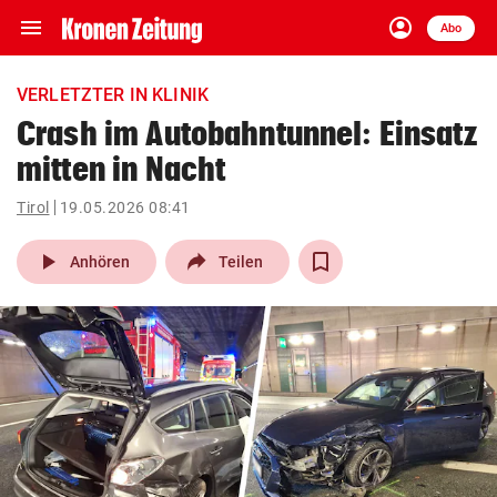
menu
account_circle
Navigation
Anmelden
Abo
close
Schließen
ein-/ausklappen
VERLETZTER IN KLINIK
Abonnieren
Crash im Autobahntunnel: Einsatz
mitten in Nacht
account_circle
arrow_right
Anmelden
Tirol
19.05.2026 08:41
pin_drop
arrow_right
Bundesland auswäh
Wien
play_arrow
Anhören
Teilen
bookmark
Merkliste
Suchbegriff
search
eingeben