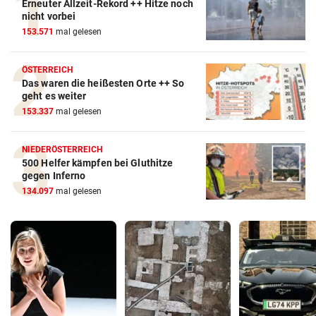
Erneuter Allzeit-Rekord ++ Hitze noch
nicht vorbei
153.571
mal gelesen
ÖSTERREICH
Das waren die heißesten Orte ++ So
geht es weiter
153.337
mal gelesen
NIEDERÖSTERREICH
500 Helfer kämpfen bei Gluthitze
gegen Inferno
134.097
mal gelesen