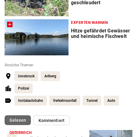
geschleudert
EXPERTEN WARNEN
Hitze gefährdet Gewässer
und heimische Fischwelt
Ähnliche Themen
Innsbruck
Arlberg
Polizei
Inntalautobahn
Verkehrsunfall
Tunnel
Auto
(ausgewählt)
Gelesen
Kommentiert
ÖSTERREICH