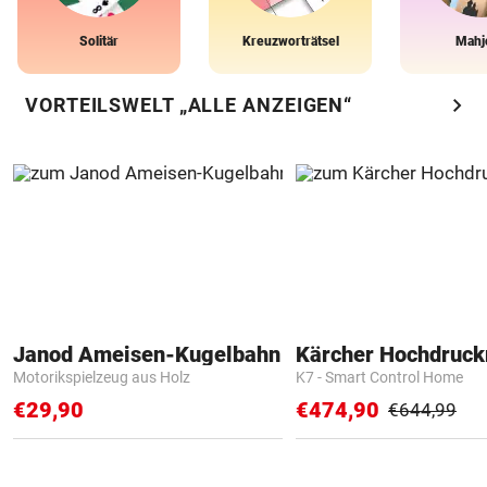
Solitär
Kreuzworträtsel
Mahj
chevron_right
VORTEILSWELT „ALLE ANZEIGEN“
Janod Ameisen-Kugelbahn
Kärcher Hochdruck
Motorikspielzeug aus Holz
K7 - Smart Control Home
€29,90
€474,90
€644,99