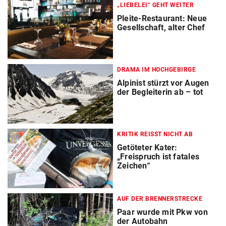
„LIEBELEI“ GEHT WEITER
Pleite-Restaurant: Neue
Gesellschaft, alter Chef
DRAMA IM HOCHGEBIRGE
Alpinist stürzt vor Augen
der Begleiterin ab – tot
KRITIK REISST NICHT AB
Getöteter Kater:
„Freispruch ist fatales
Zeichen“
AUF DER BRENNERSTRECKE
Paar wurde mit Pkw von
der Autobahn