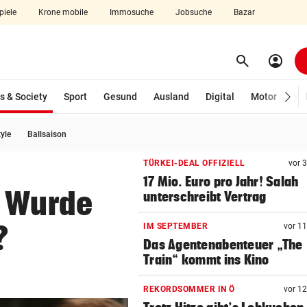
piele
Krone mobile
Immosuche
Jobsuche
Bazar
search
account_circle
Menü aufklappen
Suchen
(ausgewählt)
s & Society
Sport
Gesund
Ausland
Digital
Motor
Wir
tyle
Ballsaison
len
TÜRKEI-DEAL OFFIZIELL
vor 
17 Mio. Euro pro Jahr! Salah
: Wurde
unterschreibt Vertrag
?
IM SEPTEMBER
vor 1
Das Agentenabenteuer „The
Train“ kommt ins Kino
REKORDSOMMER IN Ö
vor 1