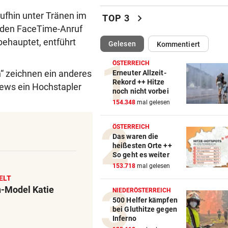
Lebenslange Haft nach Auto
aufhin unter Tränen im
chevron_right
TOP 3
Anschlag in München
enden FaceTime-Anruf
behauptet, entführt
(ausgewählt)
Gelesen
Kommentiert
RÜCKSCHLAG FÜR ÖSV-ASS
vor 
Sturz von Lamparter: Jetzt is
ÖSTERREICH
Diagnose da!
n“ zeichnen ein anderes
Erneuter Allzeit-
Rekord ++ Hitze
rews ein Hochstapler
noch nicht vorbei
IN BACHBETT GEFANGEN
vor 
154.348
mal gelesen
Notruf abgebrochen: Suche 
verletztem Wanderer
ÖSTERREICH
Das waren die
ABREISE AUS SAALFELDEN
vor 
heißesten Orte ++
RB-Star verabschiedet sich:
So geht es weiter
Rekorddeal steht bevor
153.718
mal gelesen
ELT
EIN STÜRMER FEHLT
vor 
-Model Katie
NIEDERÖSTERREICH
Was die Austria heute in
500 Helfer kämpfen
bei Gluthitze gegen
Rumänien erwartet
Inferno