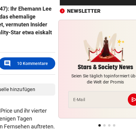
Russische Kanäle haben Ceu
(47): Ihr Ehemann Lee
Krise verstärkt
NEWSLETTER
 das ehemalige
t, vermuten Insider
ÜBERRASCHENDER DÄMPFER
vor ein
Zverev schimpft nach Aus: 
ity-Star etwa eiskalt
schlechteste Match“
POLIZEI SUCHT ZEUGEN
vor ein
Bub (4) trieb regungslos im
comment
10
Kommentare
Wasser – reanimiert!
Stars & Society News
Seien Sie täglich topinformiert üb
TÜR VEREITELT ÜBERFALL
vor ein
die Welt der Promis
Tollpatschiger Räuber muss
uelle hinzufügen
sieben Jahre absitzen
se
E-Mail
ABKOCH-EMPFEHLUNG
vor ein
Price und ihr vierter
Unwetter: Trinkwasser in Tir
wenigen Tagen
Ort verunreinigt!
n Fernsehen auftreten.
„WUT UND VERBITTERUNG“
vor ein