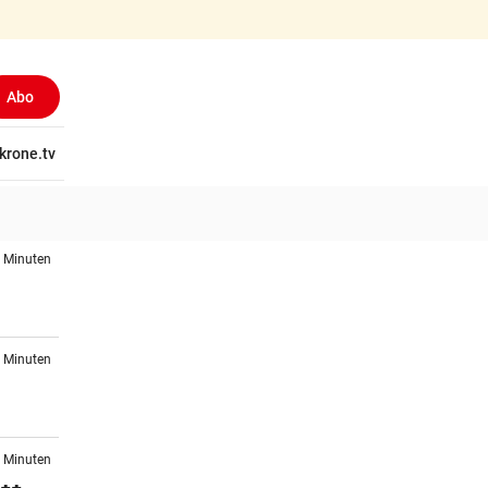
Abo
tschaft
krone.tv
Wissen
Gericht
Kolumnen
Freizeit
Reise
Ti
3 Minuten
1 Minuten
2 Minuten