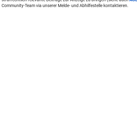
User-Beiträge geben nicht notwendigerweise die Meinung des Betreiber
Krone Multimedia (KMM) wieder. In diesem Sinne distanziert sich die Re
Inhalten in diesem Diskussionsforum. KMM behält sich insbesondere vo
verstoßende, den guten Sitten oder der
Netiquette
widersprechende bz
zuwiderlaufende Beiträge zu löschen, diesbezüglichen Schadenersatz 
User geltend zu machen, die Nutzer-Daten zu Zwecken der Rechtsverfo
strafrechtlich relevante Beiträge zur Anzeige zu bringen (siehe auch
AG
Community-Team via unserer Melde- und Abhilfestelle kontaktieren.