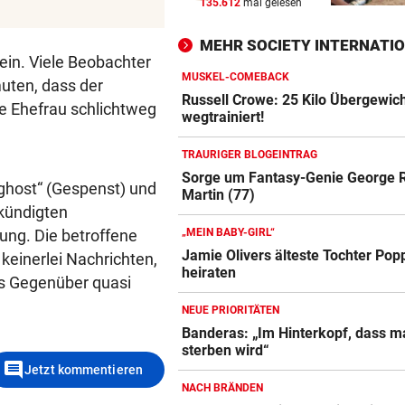
135.612
mal gelesen
EIN KLUB MACHT ERNST
vor 
Sabitzer heiß begehrt – wird
MEHR SOCIETY INTERNATI
zum Knackpunkt?
sein. Viele Beobachter
MUSKEL-COMEBACK
uten, dass der
NÄCHSTE ABHÖR-AFFÄRE:
vor 
Russell Crowe: 25 Kilo Übergewic
e Ehefrau schlichtweg
SPÖ und ÖVP wollen die Cau
wegtrainiert!
Lederer aussitzen
TRAURIGER BLOGEINTRAG
OSV-DUO IN PARIS
vor 
Sorge um Fantasy-Genie George R
ghost“ (Gespenst) und
Martin (77)
Knoll und Lotfi ziehen vom T
ekündigten
ins EM-Finale ein
ung. Die betroffene
„MEIN BABY-GIRL“
Jamie Olivers älteste Tochter Pop
keinerlei Nachrichten,
heiraten
as Gegenüber quasi
NEUE PRIORITÄTEN
Banderas: „Im Hinterkopf, dass m
sterben wird“
comment
Jetzt kommentieren
NACH BRÄNDEN