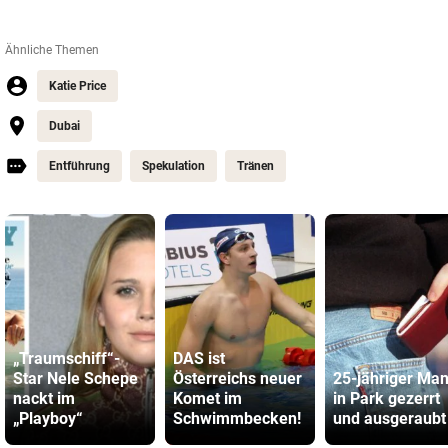
Ähnliche Themen
Katie Price
Dubai
Entführung
Spekulation
Tränen
„Traumschiff“-
DAS ist
Star Nele Schepe
Österreichs neuer
25-jähriger Ma
nackt im
Komet im
in Park gezerrt
„Playboy“
Schwimmbecken!
und ausgeraubt