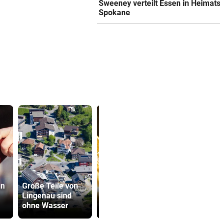
Sweeney verteilt Essen in Heimats
Spokane
Goldpreis legte
nn
Große Teile von
diese Woche
SPÖ und Ö
Lingenau sind
neuen Höhenflug
wollen die
ohne Wasser
hin
Lederer au