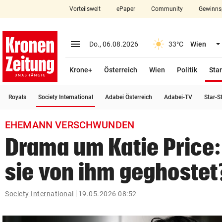
Vorteilswelt
ePaper
Community
Gewinns
close
Schließen
menu
Menü aufklappen
Do., 06.08.2026
33°C
Wien
Abonnieren
Krone+
Österreich
Wien
Politik
Star
account_circle
arrow_right
Anmelden
(ausgewählt)
Royals
Society International
Adabei Österreich
Adabei-TV
Star-S
pin_drop
arrow_right
Bundesland auswäh
Wien
EHEMANN VERSCHWUNDEN
bookmark
Merkliste
Drama um Katie Price
sie von ihm geghostet
Suchbegriff
search
eingeben
Society International
19.05.2026 08:52