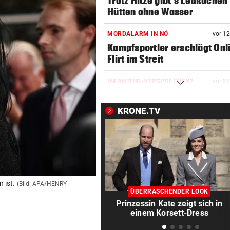
Trotz Hitze gibt’s Lebkuchen
Hütten ohne Wasser
MORDALARM IN NÖ
vor 1
Kampfsportler erschlägt Onl
Flirt im Streit
INFANTINO-VERSPRECHEN?
vor 2
Wirbel um WM-Finale 2030: J
reagiert Spanien
KRONE.TV
FLUGHAFEN LEIPZIG
vor ein
Das ist bisher über die
Sprengstoff-Drohne bekann
JAHRELANG GEJAGT
vor ein
 ist.
(Bild: APA/HENRY
Neuseelands tödlichste Katz
ÜBERRASCHENDER LOOK
„Nine Lives“ erlegt
Prinzessin Kate zeigt sich in
einem Korsett-Dress
EU IST ALARMIERT
vor ein