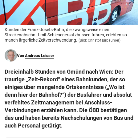
© Krone Multimedia GmbH & Co KG 2026
Muthgasse 2, 1190 Wien
Kunden der Franz-Josefs-Bahn, die zwangsweise einen
Streckenabschnitt mit Schienenersatzbussen fuhren, erlebten so
manch ärgerliche Zeitverschwendung.
(Bild: Christof Birbaumer)
Von
Andreas Leisser
Dreieinhalb Stunden von Gmünd nach Wien: Der
traurige „Zeit-Rekord“ eines Bahnkunden, der so
einiges über mangelnde Ortskenntnisse („Wo ist
denn hier der Bahnhof?“) der Busfahrer und absolut
verfehltes Zeitmanagement bei Anschluss-
Verbindungen erzählen kann. Die ÖBB bestätigen
das und haben bereits Nachschulungen von Bus und
auch Personal getätigt.