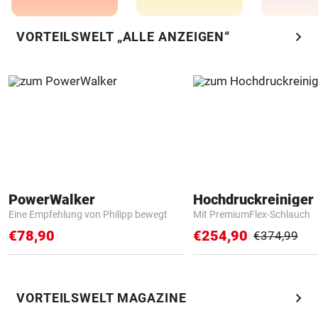
chevron_right
VORTEILSWELT „ALLE ANZEIGEN“
PowerWalker
Hochdruckreiniger 
Eine Empfehlung von Philipp bewegt
Mit PremiumFlex-Schlauch
€78,90
€254,90
€374,99
chevron_right
VORTEILSWELT MAGAZINE