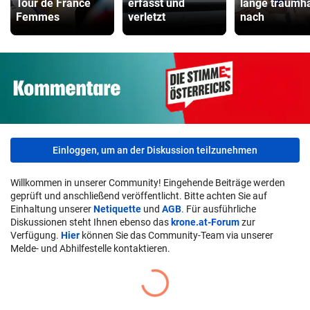
Tour de France
erfasst und
lange traumha
Femmes
verletzt
nach
Einloggen, um an der Diskussion teilzunehmen
Willkommen in unserer Community! Eingehende Beiträge werden
geprüft und anschließend veröffentlicht. Bitte achten Sie auf
Einhaltung unserer
Netiquette
und
AGB
. Für ausführliche
Diskussionen steht Ihnen ebenso das
krone.at-Forum
zur
Verfügung.
Hier
können Sie das Community-Team via unserer
Melde- und Abhilfestelle kontaktieren.