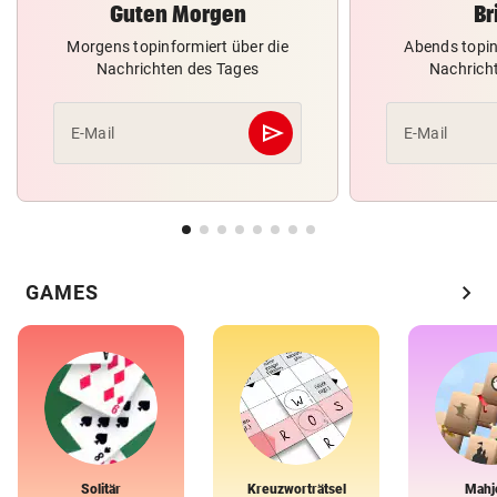
Guten Morgen
Br
Morgens topinformiert über die
Abends topin
Nachrichten des Tages
Nachrich
send
E-Mail
E-Mail
Abschicken
chevron_right
GAMES
Solitär
Kreuzworträtsel
Mahj