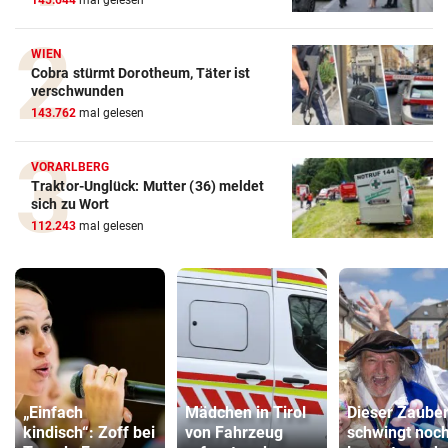
145.644
mal gelesen
WIEN
Cobra stürmt Dorotheum, Täter ist
verschwunden
143.762
mal gelesen
VORARLBERG
Traktor-Unglück: Mutter (36) meldet
sich zu Wort
112.243
mal gelesen
„Einfach
Mädchen in Tirol
Dieser Zaube
kindisch“: Zoff bei
von Fahrzeug
schwingt noc