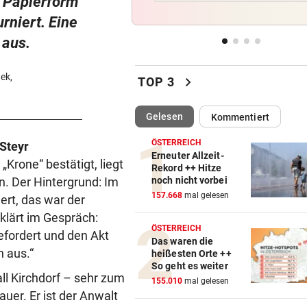
n Papierform
Feiern Sie den Sommer am L
rniert. Eine
„Krone“-Fest 2026!
 aus.
FOLGEN DER HITZE
vor 
Rehe verendeten bei Versuc
ek,
chevron_right
TOP 3
Kanal zu trinken
(ausgewählt)
Gelesen
Kommentiert
BOLZENSCHNEIDER DABEI
vor 
Fahrrad-Diebe wurden auf
ÖSTERREICH
Steyr
frischer Tat ertappt
Erneuter Allzeit-
rone“ bestätigt, liegt
Rekord ++ Hitze
n. Der Hintergrund: Im
noch nicht vorbei
PROJEKT IN OHLSDORF
vor 
157.668
mal gelesen
19 Hektar Wald gerodet: Bes
ert, das war der
jetzt ungültig?
klärt im Gespräch:
ÖSTERREICH
efordert und den Akt
Das waren die
h aus.“
heißesten Orte ++
So geht es weiter
ll Kirchdorf – sehr zum
155.010
mal gelesen
auer. Er ist der Anwalt