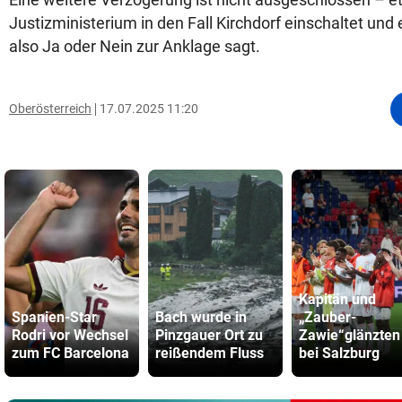
Justizministerium in den Fall Kirchdorf einschaltet und 
also Ja oder Nein zur Anklage sagt.
Oberösterreich
17.07.2025 11:20
Kapitän und
Spanien-Star
Bach wurde in
„Zauber-
Rodri vor Wechsel
Pinzgauer Ort zu
Zawie“glänzten
zum FC Barcelona
reißendem Fluss
bei Salzburg