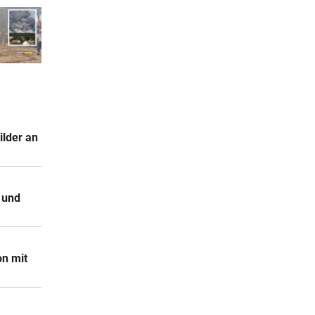
ilder an
 und
on mit