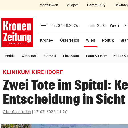
Vorteilswelt
ePaper
Community
Gewinns
close
Schließen
menu
Menü aufklappen
Fr., 07.08.2026
22°C
Wien
Abonnieren
(ausgewählt)
Krone+
Österreich
Wien
Politik
Star
account_circle
arrow_right
Anmelden
Politik
Wirtschaft
Chronik
Linz-Stadt
Land & Leute
Kultur & F
pin_drop
arrow_right
Bundesland auswäh
Wien
KLINIKUM KIRCHDORF
bookmark
Merkliste
Zwei Tote im Spital: K
Entscheidung in Sicht
Suchbegriff
search
eingeben
Oberösterreich
17.07.2025 11:20