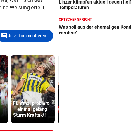
Linzer kämpfen aktuell gegen hei
eine Weisung erteilt,
Temperaturen
ORTSCHEF SPRICHT
Was soll aus der ehemaligen Kond
werden?
comment
Jetzt kommentieren
Lottogewin
Fünfmal probiert
schickte o
– einmal gelang
Übler Saustall | In
Bilder an
Sturm Kraftakt!
blaue Hände
Teenager