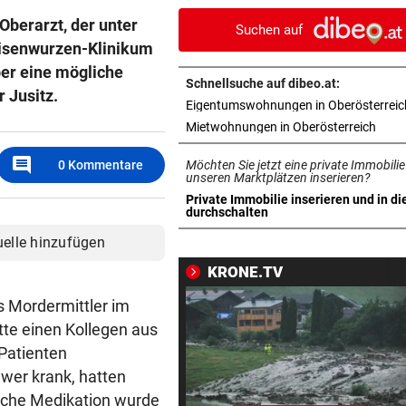
Reinkultur erleben
Oberarzt, der unter
Suchen auf
Eisenwurzen-Klinikum
WOLLTE AUSWEICHEN
vor 1
ber eine mögliche
Alkolenker überschlug sich
Schnellsuche auf dibeo.at:
wegen eines Hasen
r Jusitz.
Eigentumswohnungen in Oberösterreic
in ne
Mietwohnungen in Oberösterreich
TEENIE AUF ÜBERHOLSPUR
vor 1
230 PS! 13-Jährige schrieb i
comment
0
Kommentare
Möchten Sie jetzt eine private Immobilie
Autocross Geschichte
unseren Marktplätzen inserieren?
Private Immobilie inserieren und in di
in neuem Tab öffnen
durchschalten
PATIENTEN WOHLAUF
vor 1
Premiere an Linzer Uniklinik
uelle hinzufügen
Herz-OP mit Roboter
KRONE.TV
BAUSTART IM OKTOBER
vor 1
s Mordermittler im
Jetzt ist fix, was am Donauuf
tte einen Kollegen aus
entstehen wird
 Patienten
wer krank, hatten
WEGEN AUTOREIFEN
vor 1
elche Medikation wurde