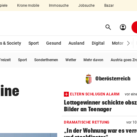
piele
Krone mobile
Immosuche
Jobsuche
Bazar
search
account_circle
Menü aufklappen
Suchen
s & Society
Sport
Gesund
Ausland
Digital
Motor
Wir
reizeit
Sport
Sonderthemen
Wetter
Mehr davon
Austria goes Zr
len
Oberösterreich
eine
ELTERN SCHLUGEN ALARM
vor ein
Lottogewinner schickte obs
Bilder an Teenager
DRAMATISCHE RETTUNG
vor 1
„In der Wohnung war es ver