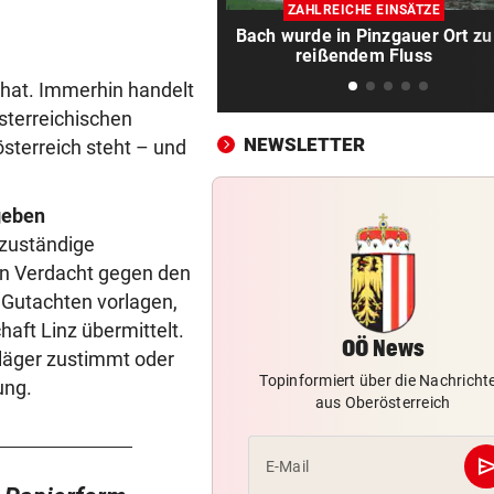
Kleine Gemeinde mit großem
ZAHLREICHE EINSÄTZE
geht vor Gericht
Bach wurde in Pinzgauer Ort zu
reißendem Fluss
500 STELLEN BETROFFEN
vor 2
n hat. Immerhin handelt
Linzer Tech-Firma hat Jobab
österreichischen
fast abgeschlossen
NEWSLETTER
sterreich steht – und
ASIA-PLÄNE STOCKEN
vor 2
Doch noch überraschende 
geben
um Kult-Wirtshaus?
 zuständige
en Verdacht gegen den
„SICHER KEIN BORDELL“
vor 2
e Gutachten vorlagen,
Stadtchefin will Schule in B
aft Linz übermittelt.
Ischl verkaufen
OÖ News
läger zustimmt oder
SCHWERE VERLETZUNGEN
vor 2
Topinformiert über die Nachricht
ung.
aus Oberösterreich
Junger Wanderer rutschte be
Abstieg 50 Meter ab
se
E-Mail
KEINE TICKETS NÖTIG