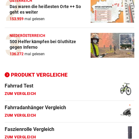
ÖSTERREICH
Das waren die heißesten Orte ++ So
ZUM VERGLEICH
geht es weiter
153.959
mal gelesen
E-Bike Vergleich
ZUM VERGLEICH
NIEDERÖSTERREICH
500 Helfer kämpfen bei Gluthitze
Elektro-Scooter Vergleich
gegen Inferno
ZUM VERGLEICH
136.272
mal gelesen
Ergometer Vergleich
ZUM VERGLEICH
PRODUKT VERGLEICHE
Fahrrad Test
ZUM VERGLEICH
Fahrradanhänger Vergleich
ZUM VERGLEICH
Faszienrolle Vergleich
ZUM VERGLEICH