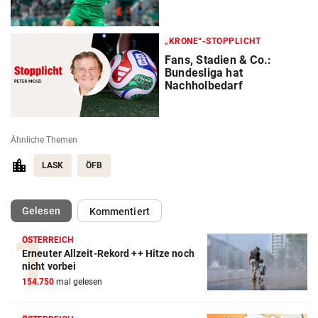
„KRONE“-STOPPLICHT
Fans, Stadien & Co.:
Bundesliga hat
Nachholbedarf
Ähnliche Themen
LASK
ÖFB
(ausgewählt)
Gelesen
Kommentiert
ÖSTERREICH
Erneuter Allzeit-Rekord ++ Hitze noch
Action-Cam Vergleich
nicht vorbei
154.750
mal gelesen
ZUM VERGLEICH
Crosstrainer Vergleich