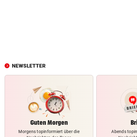
NEWSLETTER
Guten Morgen
Br
Morgens topinformiert über die
Abends topin