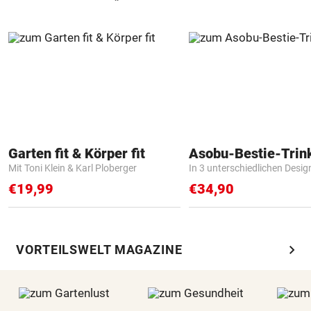
Garten fit & Körper fit
Asobu-Bestie-Trin
Mit Toni Klein & Karl Ploberger
In 3 unterschiedlichen Desig
€19,99
€34,90
chevron_right
VORTEILSWELT MAGAZINE