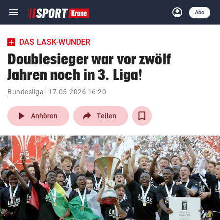
menu
account_circle
Navigation
Anmelden
Abo
close
Schließen
ein-/ausklappen
DAS LASK-WUNDER
Abonnieren
Doublesieger war vor zwölf
Jahren noch in 3. Liga!
account_circle
arrow_right
Anmelden
Bundesliga
17.05.2026 16:20
pin_drop
arrow_right
Bundesland auswäh
Wien
play_arrow
Anhören
Teilen
bookmark
Merkliste
Suchbegriff
search
eingeben