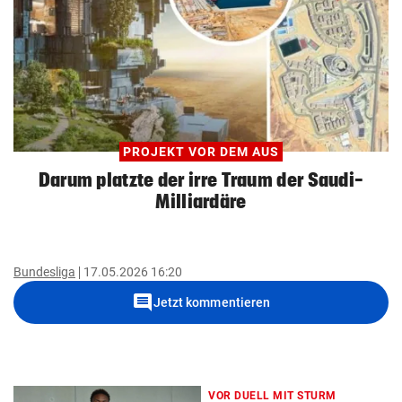
PROJEKT VOR DEM AUS
Darum platzte der irre Traum der Saudi-
Milliardäre
Bundesliga
17.05.2026 16:20
comment
Jetzt kommentieren
VOR DUELL MIT STURM