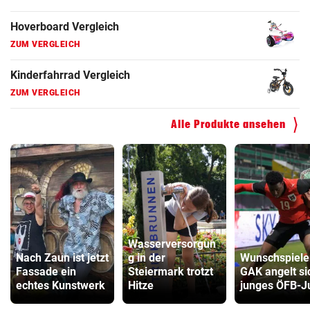
Hoverboard Vergleich
ZUM VERGLEICH
Kinderfahrrad Vergleich
ZUM VERGLEICH
Alle Produkte ansehen
Wasserversorgun
Nach Zaun ist jetzt
g in der
Wunschspiele
Fassade ein
Steiermark trotzt
GAK angelt si
echtes Kunstwerk
Hitze
junges ÖFB-J