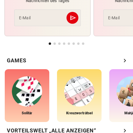
Nachrichten des Tages
Nachrich
send
E-Mail
E-Mail
Abschicken
chevron_right
GAMES
Solitär
Kreuzworträtsel
Mahj
chevron_right
VORTEILSWELT „ALLE ANZEIGEN“