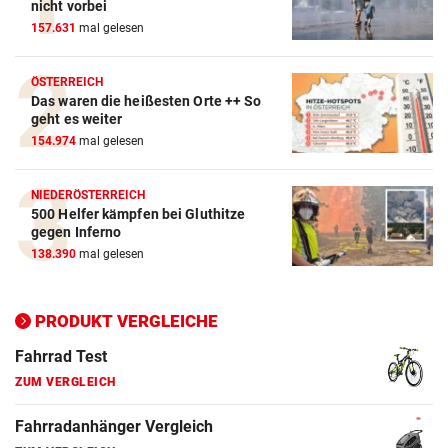
nicht vorbei
157.631
mal gelesen
ÖSTERREICH
Das waren die heißesten Orte ++ So
geht es weiter
154.974
mal gelesen
NIEDERÖSTERREICH
500 Helfer kämpfen bei Gluthitze
gegen Inferno
Action-Cam Vergleich
138.390
mal gelesen
ZUM VERGLEICH
Crosstrainer Vergleich
PRODUKT VERGLEICHE
ZUM VERGLEICH
E-Bike Vergleich
ZUM VERGLEICH