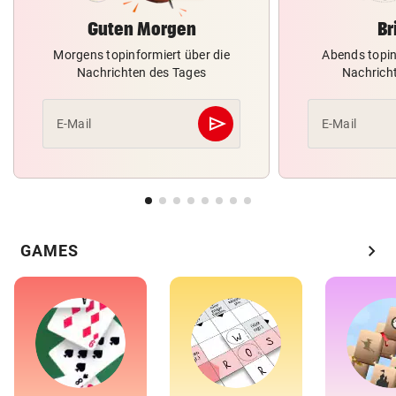
Guten Morgen
Br
Morgens topinformiert über die
Abends topin
Nachrichten des Tages
Nachrich
send
E-Mail
E-Mail
Abschicken
chevron_right
GAMES