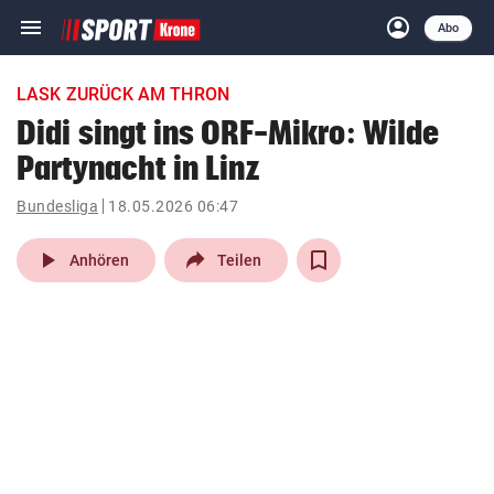
menu
account_circle
Navigation
Anmelden
Abo
close
Schließen
ein-/ausklappen
LASK ZURÜCK AM THRON
Abonnieren
Didi singt ins ORF-Mikro: Wilde
Partynacht in Linz
account_circle
arrow_right
Anmelden
Bundesliga
18.05.2026 06:47
pin_drop
arrow_right
Bundesland auswäh
Wien
play_arrow
Anhören
Teilen
bookmark
Merkliste
Suchbegriff
search
eingeben