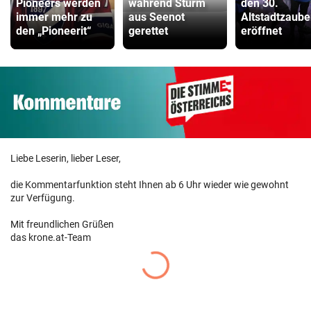
Pioneers werden
während Sturm
den 30.
ZUM VERGLEICH
immer mehr zu
aus Seenot
Altstadtzaube
den „Pioneerit“
gerettet
eröffnet
Liebe Leserin, lieber Leser,
die Kommentarfunktion steht Ihnen ab 6 Uhr wieder wie gewohnt
zur Verfügung.
Mit freundlichen Grüßen
das krone.at-Team