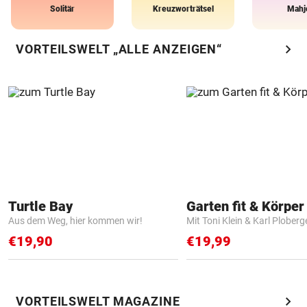
Solitär
Kreuzworträtsel
Mahj
chevron_right
VORTEILSWELT „ALLE ANZEIGEN“
Turtle Bay
Garten fit & Körper 
Aus dem Weg, hier kommen wir!
Mit Toni Klein & Karl Ploberg
€19,90
€19,99
chevron_right
VORTEILSWELT MAGAZINE