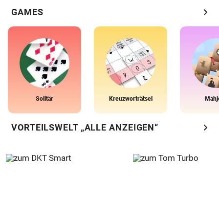
chevron_right
GAMES
Solitär
Kreuzworträtsel
Mahj
chevron_right
VORTEILSWELT „ALLE ANZEIGEN“