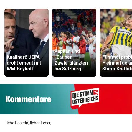
Kapitän und
Knallhart! UEFA
„Zauber-
Fünfmal probi
droht erneut mit
Zawie“glänzten
– einmal gela
WM-Boykott
bei Salzburg
Sturm Kraftak
Liebe Leserin, lieber Leser,