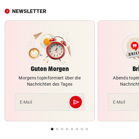
NEWSLETTER
Guten Morgen
Br
Morgens topinformiert über die
Abends topin
Nachrichten des Tages
Nachrich
send
E-Mail
E-Mail
Abschicken