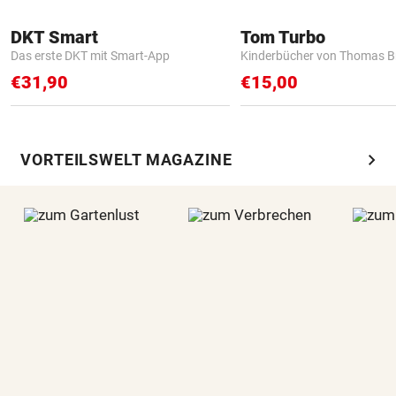
DKT Smart
Tom Turbo
Das erste DKT mit Smart-App
Kinderbücher von Thomas B
€31,90
€15,00
chevron_right
VORTEILSWELT MAGAZINE