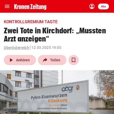
menu
account_circle
Navigation
Anmelden
Abo
close
Schließen
ein-/ausklappen
KONTROLLGREMIUM TAGTE
Abonnieren
Zwei Tote in Kirchdorf: „Mussten
Arzt anzeigen“
account_circle
arrow_right
Anmelden
Oberösterreich
12.03.2025 19:00
pin_drop
arrow_right
Bundesland auswäh
Wien
play_arrow
Anhören
Teilen
bookmark
Merkliste
Suchbegriff
search
eingeben