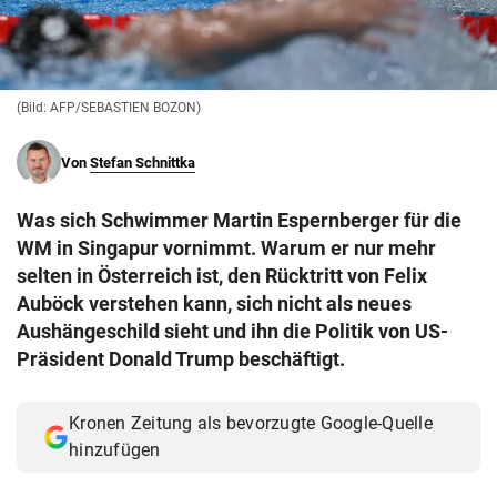
© Krone Multimedia GmbH & Co KG 2026
Muthgasse 2, 1190 Wien
(Bild: AFP/SEBASTIEN BOZON)
Von
Stefan Schnittka
Was sich Schwimmer Martin Espernberger für die
WM in Singapur vornimmt. Warum er nur mehr
selten in Österreich ist, den Rücktritt von Felix
Auböck verstehen kann, sich nicht als neues
Aushängeschild sieht und ihn die Politik von US-
Präsident Donald Trump beschäftigt.
Kronen Zeitung als bevorzugte Google-Quelle
hinzufügen