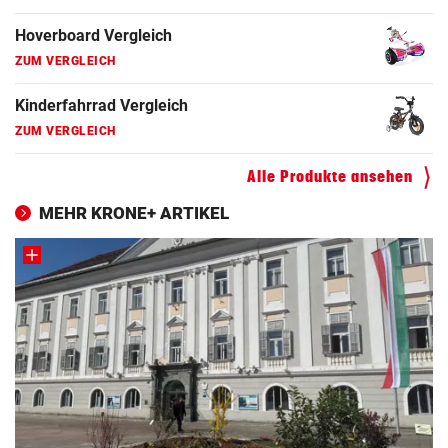
Fahrrad Test
ZUM VERGLEICH
Fahrradanhänger Vergleich
ZUM VERGLEICH
Faszienrolle Vergleich
Alle Produkte ansehen
ZUM VERGLEICH
MEHR KRONE+ ARTIKEL
Hoverboard Vergleich
ZUM VERGLEICH
Kinderfahrrad Vergleich
ZUM VERGLEICH