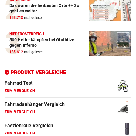
Das waren die heißesten Orte ++ So
geht es weiter
153.718
mal gelesen
NIEDERÖSTERREICH
Action-Cam Vergleich
500 Helfer kämpfen bei Gluthitze
ZUM VERGLEICH
gegen Inferno
135.612
mal gelesen
Crosstrainer Vergleich
ZUM VERGLEICH
PRODUKT VERGLEICHE
E-Bike Vergleich
ZUM VERGLEICH
Elektro-Scooter Vergleich
ZUM VERGLEICH
Ergometer Vergleich
ZUM VERGLEICH