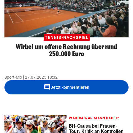
TENNIS-NACHSPIEL
Wirbel um offene Rechnung über rund
250.000 Euro
Sport-Mix
27.07.2025 18:32
comment
Jetzt kommentieren
WARUM WAR MANN DABEI?
BH-Causa bei Frauen-
Tour: Kritik an Kontrollen