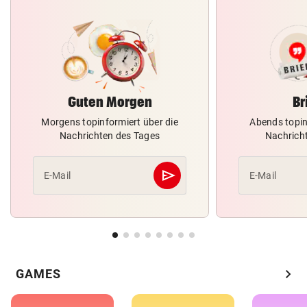
Guten Morgen
Br
Morgens topinformiert über die
Abends topin
Nachrichten des Tages
Nachrich
send
E-Mail
E-Mail
Abschicken
chevron_right
GAMES