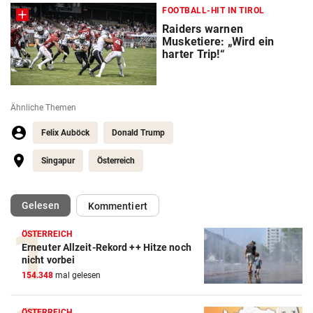
FOOTBALL-HIT IN TIROL
Raiders warnen
Musketiere: „Wird ein
harter Trip!“
Ähnliche Themen
Felix Auböck
Donald Trump
Singapur
Österreich
(ausgewählt)
Gelesen
Kommentiert
ÖSTERREICH
Erneuter Allzeit-Rekord ++ Hitze noch
nicht vorbei
154.348
mal gelesen
ÖSTERREICH