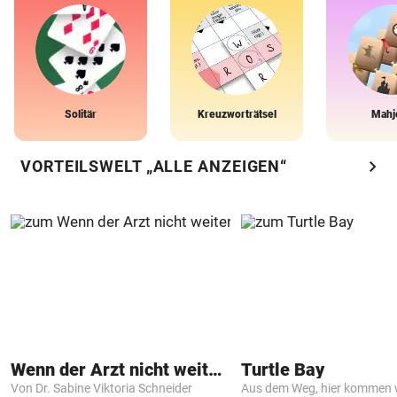
Solitär
Kreuzworträtsel
Mahj
chevron_right
VORTEILSWELT „ALLE ANZEIGEN“
Wenn der Arzt nicht weiter weiß
Turtle Bay
Von Dr. Sabine Viktoria Schneider
Aus dem Weg, hier kommen w