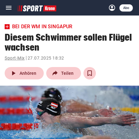
menu
account_circle
Navigation
Anmelden
Abo
close
Schließen
ein-/ausklappen
BEI DER WM IN SINGAPUR
Abonnieren
Diesem Schwimmer sollen Flügel
wachsen
account_circle
arrow_right
Anmelden
Sport-Mix
27.07.2025 18:32
pin_drop
arrow_right
Bundesland auswäh
Wien
play_arrow
Anhören
Teilen
bookmark
Merkliste
Suchbegriff
search
eingeben