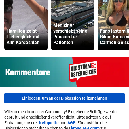
Mediziner
Hamilton zeigt
verschiebt seine
Fans lästern 
Liebesglück mit
Pension für
Bikini-Fotos 
Kim Kardashian
Patienten
Carmen Geiss
Einloggen, um an der Diskussion teilzunehmen
Willkommen in unserer Community! Eingehende Beiträge werden
geprüft und anschließend veröffentlicht. Bitte achten Sie auf
Einhaltung unserer
Netiquette
und
AGB
. Für ausführliche
Diskussionen steht Ihnen ebenso das
krone.at-Forum
zur