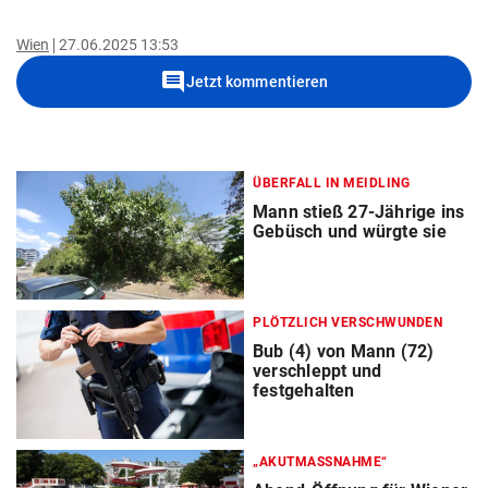
Wien
27.06.2025 13:53
comment
Jetzt kommentieren
ÜBERFALL IN MEIDLING
Mann stieß 27-Jährige ins
Gebüsch und würgte sie
PLÖTZLICH VERSCHWUNDEN
Bub (4) von Mann (72)
verschleppt und
festgehalten
„AKUTMASSNAHME“