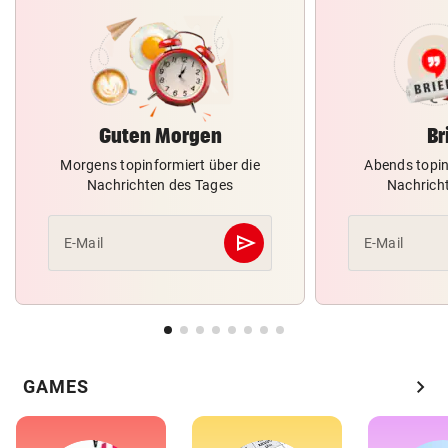
Guten Morgen
Br
Morgens topinformiert über die
Abends topin
Nachrichten des Tages
Nachrich
send
E-Mail
E-Mail
Abschicken
chevron_right
GAMES