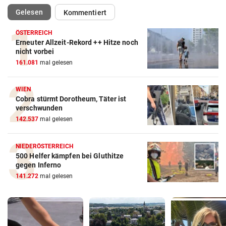
(ausgewählt)
Gelesen
Kommentiert
ÖSTERREICH
Erneuter Allzeit-Rekord ++ Hitze noch
nicht vorbei
161.081
mal gelesen
WIEN
Cobra stürmt Dorotheum, Täter ist
verschwunden
142.537
mal gelesen
NIEDERÖSTERREICH
500 Helfer kämpfen bei Gluthitze
gegen Inferno
141.272
mal gelesen