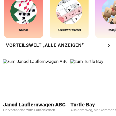
Solitär
Kreuzworträtsel
Mahj
chevron_right
VORTEILSWELT „ALLE ANZEIGEN“
Janod Lauflernwagen ABC
Turtle Bay
Hervorragend zum Laufenlernen
Aus dem Weg, hier kommen w