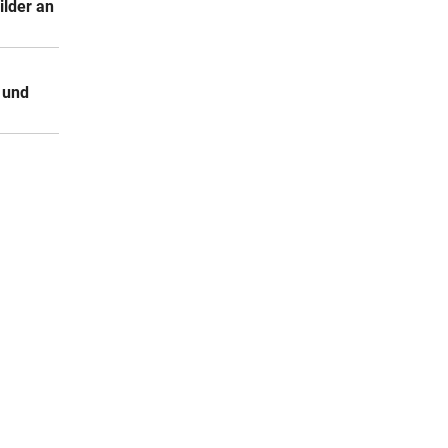
ilder an
 und