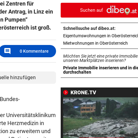
ei Zentren für
heiße Temperaturen
Suchen auf
r Antrag, in Linz ein
ORTSCHEF SPRICHT
vor 1
hen Pumpen“
Was soll aus der ehemaligen
rösterreich ist groß.
Schnellsuche auf dibeo.at:
Konditorei werden?
Eigentumswohnungen in Oberösterreic
in ne
Mietwohnungen in Oberösterreich
LINZER KÜNSTLERIN:
vor 1
comment
0
Kommentare
Dem Plastikmüll werden
Möchten Sie jetzt eine private Immobilie
klingende Beats entlockt
unseren Marktplätzen inserieren?
Private Immobilie inserieren und in di
in neuem Tab öffnen
durchschalten
MOTTO FÜRS WOCHENENDE
vor 1
uelle hinzufügen
Den Freiluftsommer in seine
Reinkultur erleben
KRONE.TV
 Bundes-
WOLLTE AUSWEICHEN
vor 1
Alkolenker überschlug sich
r Universitätsklinikum
wegen eines Hasen
erte Herzmedizin in
tion zu erweitern und
TEENIE AUF ÜBERHOLSPUR
vor 2