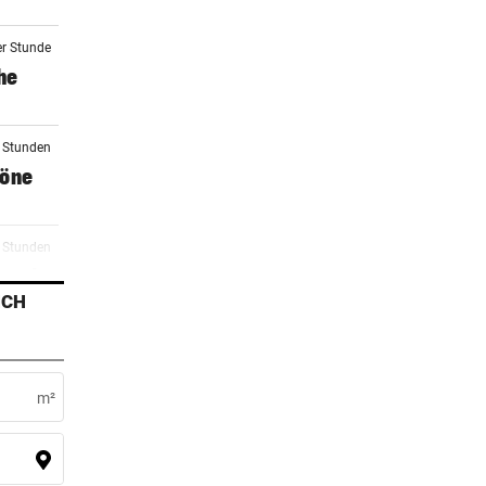
er Stunde
he
3 Stunden
zöne
2 Stunden
raucht
ICH
3 Stunden
m²
4 Stunden
n