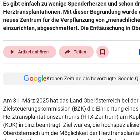
Es gibt einfach zu wenige Spenderherzen und schon dr
Herztransplantationen. Mit dieser Begründung wurde de
neues Zentrum für die Verpflanzung von „menschlic
einzurichten, abgeschmettert. Die Enttäuschung in Obe
play_arrow
Artikel anhören
Teilen
Kronen Zeitung als bevorzugte Google-Q
Am 31. März 2025 hat das Land Oberösterreich bei der
Zielsteuerungskommission (BZK) die Einrichtung eines
Herztransplantationszentrums (HTX-Zentrum) am Keple
(KUK) in Linz beantragt. Ziel war es, die hochspezialisi
Oberösterreich um die Möglichkeit der Herztransplanta