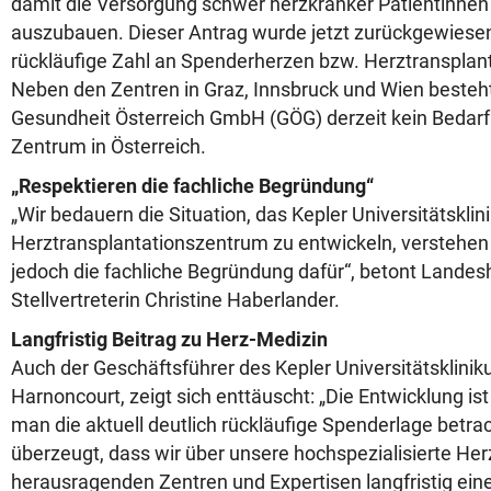
damit die Versorgung schwer herzkranker Patientinnen
auszubauen. Dieser Antrag wurde jetzt zurückgewiesen
rückläufige Zahl an Spenderherzen bzw. Herztransplant
Neben den Zentren in Graz, Innsbruck und Wien besteht
Gesundheit Österreich GmbH (GÖG) derzeit kein Bedarf 
Zentrum in Österreich.
„Respektieren die fachliche Begründung“
„Wir bedauern die Situation, das Kepler Universitätskli
Herztransplantationszentrum zu entwickeln, verstehen
jedoch die fachliche Begründung dafür“, betont Lande
Stellvertreterin Christine Haberlander.
Langfristig Beitrag zu Herz-Medizin
Auch der Geschäftsführer des Kepler Universitätsklini
Harnoncourt, zeigt sich enttäuscht: „Die Entwicklung is
man die aktuell deutlich rückläufige Spenderlage betra
überzeugt, dass wir über unsere hochspezialisierte Her
herausragenden Zentren und Expertisen langfristig eine