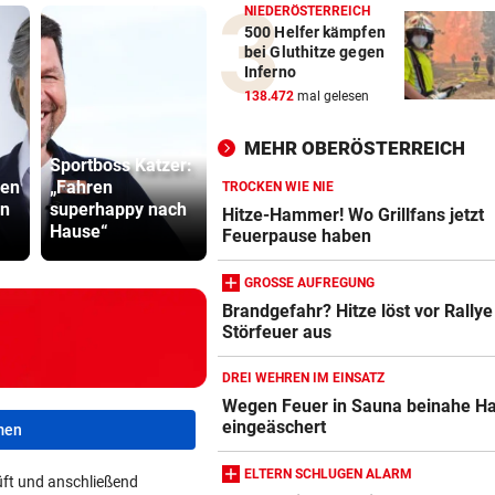
NIEDERÖSTERREICH
500 Helfer kämpfen
bei Gluthitze gegen
Inferno
138.472
mal gelesen
MEHR OBERÖSTERREICH
Sportboss Katzer:
Die besten
Lottogewin
len
„Fahren
Fundstücke am
schickte o
TROCKEN WIE NIE
en
superhappy nach
Altstadtzauber-
Bilder an
Hitze-Hammer! Wo Grillfans jetzt
Hause“
Flohmarkt
Teenager
Feuerpause haben
GROSSE AUFREGUNG
Brandgefahr? Hitze löst vor Rallye
Störfeuer aus
DREI WEHREN IM EINSATZ
Wegen Feuer in Sauna beinahe H
eingeäschert
men
ELTERN SCHLUGEN ALARM
ft und anschließend