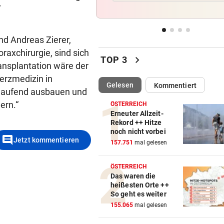
Doch noch überraschende 
“
um Kult-Wirtshaus?
nd Andreas Zierer,
„SICHER KEIN BORDELL“
vor 
oraxchirurgie, sind sich
Stadtchefin will Schule in B
chevron_right
TOP 3
Ischl verkaufen
ransplantation wäre der
Herzmedizin in
(ausgewählt)
Gelesen
Kommentiert
SCHWERE VERLETZUNGEN
vor 
 laufend ausbauen und
Junger Wanderer rutschte be
ern.“
ÖSTERREICH
Abstieg 50 Meter ab
Erneuter Allzeit-
Rekord ++ Hitze
noch nicht vorbei
KEINE TICKETS NÖTIG
comment
Jetzt kommentieren
157.751
mal gelesen
Feiern Sie den Sommer am L
„Krone“-Fest 2026!
ÖSTERREICH
Das waren die
heißesten Orte ++
So geht es weiter
155.065
mal gelesen