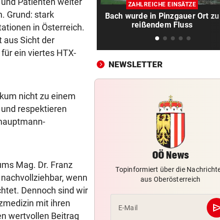
230 PS! 13-Jährige schrieb i
 und Patienten weiter
ZAHLREICHE EINSÄTZE
Autocross Geschichte
. Grund: stark
Bach wurde in Pinzgauer Ort zu
reißendem Fluss
ationen in Österreich.
PATIENTEN WOHLAUF
vor 2
 aus Sicht der
Premiere an Linzer Uniklinik
für ein viertes HTX-
Herz-OP mit Roboter
NEWSLETTER
BAUSTART IM OKTOBER
vor 2
Jetzt ist fix, was am Donauuf
nikum nicht zu einem
entstehen wird
 und respektieren
shauptmann-
WEGEN AUTOREIFEN
vor 2
Kleine Gemeinde mit großem
geht vor Gericht
OÖ News
kums Mag. Dr. Franz
500 STELLEN BETROFFEN
vor 2
Topinformiert über die Nachricht
t nachvollziehbar, wenn
aus Oberösterreich
Linzer Tech-Firma hat Jobab
chtet. Dennoch sind wir
fast abgeschlossen
zmedizin mit ihren
se
E-Mail
n wertvollen Beitrag
ASIA-PLÄNE STOCKEN
vor 