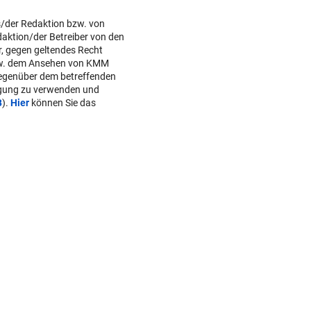
s/der Redaktion bzw. von
daktion/der Betreiber von den
r, gegen geltendes Recht
w. dem Ansehen von KMM
gegenüber dem betreffenden
lgung zu verwenden und
B
).
Hier
können Sie das