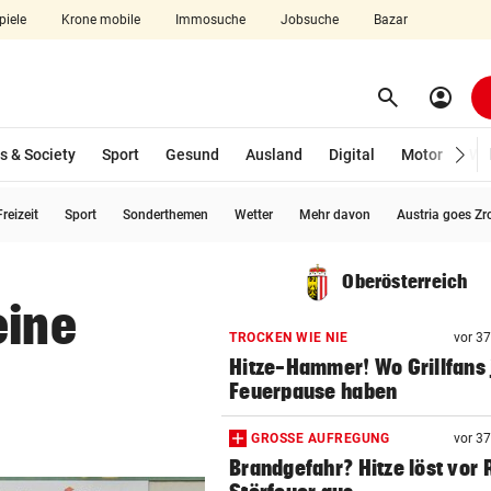
piele
Krone mobile
Immosuche
Jobsuche
Bazar
search
account_circle
Menü aufklappen
Suchen
s & Society
Sport
Gesund
Ausland
Digital
Motor
Wir
reizeit
Sport
Sonderthemen
Wetter
Mehr davon
Austria goes Zr
len
Oberösterreich
eine
TROCKEN WIE NIE
vor 3
Hitze-Hammer! Wo Grillfans 
Feuerpause haben
GROSSE AUFREGUNG
vor 3
Brandgefahr? Hitze löst vor 