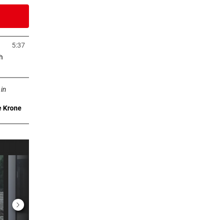
6 Stunden
5:37
in neuem Tab öffnen
h
uem Tab öffnen
7 Stunden
 in
e Krone
8 Stunden
r
9 Stunden
0 Stunden