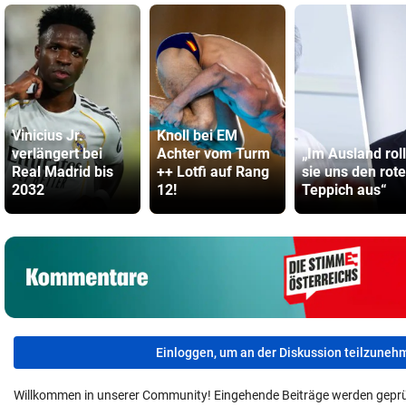
Vinicius Jr.
Knoll bei EM
verlängert bei
Achter vom Turm
„Im Ausland rol
Real Madrid bis
++ Lotfi auf Rang
sie uns den rot
2032
12!
Teppich aus“
Einloggen, um an der Diskussion teilzuneh
Willkommen in unserer Community! Eingehende Beiträge werden geprü