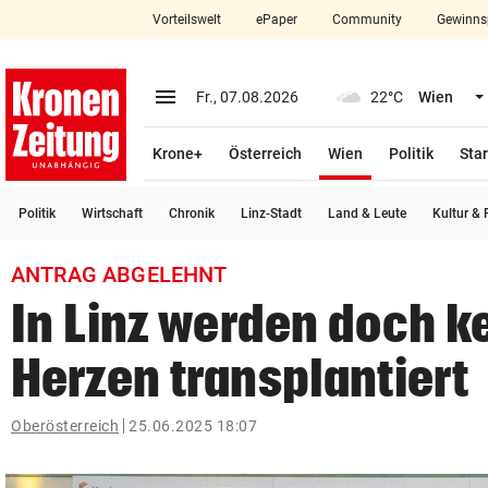
Vorteilswelt
ePaper
Community
Gewinns
close
Schließen
menu
Menü aufklappen
Fr., 07.08.2026
22°C
Wien
Abonnieren
(ausgewählt)
Krone+
Österreich
Wien
Politik
Star
account_circle
arrow_right
Anmelden
Politik
Wirtschaft
Chronik
Linz-Stadt
Land & Leute
Kultur & F
pin_drop
arrow_right
Bundesland auswäh
Wien
ANTRAG ABGELEHNT
bookmark
Merkliste
In Linz werden doch k
Herzen transplantiert
Suchbegriff
search
eingeben
Oberösterreich
25.06.2025 18:07