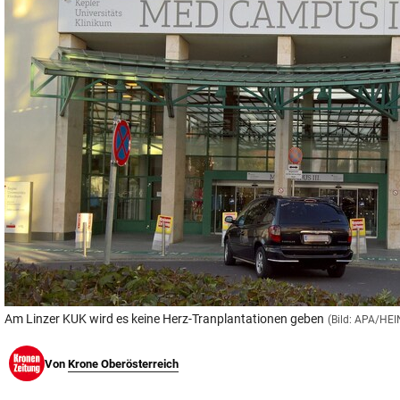
© Krone Multimedia GmbH & Co KG 2026
Muthgasse 2, 1190 Wien
Am Linzer KUK wird es keine Herz-Tranplantationen geben
(Bild: APA/HE
Von
Krone Oberösterreich