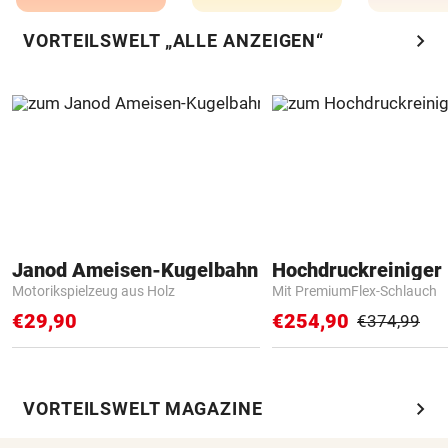
chevron_right
VORTEILSWELT „ALLE ANZEIGEN“
Janod Ameisen-Kugelbahn
Hochdruckreiniger 
Motorikspielzeug aus Holz
Mit PremiumFlex-Schlauch
€29,90
€254,90
€374,99
chevron_right
VORTEILSWELT MAGAZINE