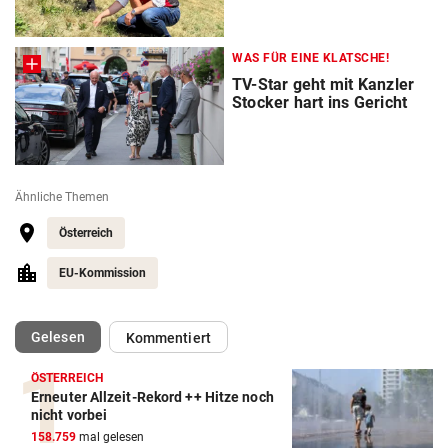
WAS FÜR EINE KLATSCHE!
TV-Star geht mit Kanzler
Stocker hart ins Gericht
Ähnliche Themen
Österreich
EU-Kommission
(ausgewählt)
Gelesen
Kommentiert
ÖSTERREICH
Erneuter Allzeit-Rekord ++ Hitze noch
nicht vorbei
158.759
mal gelesen