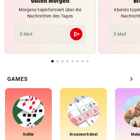
Guten Morgen
Br
Morgens topinformiert über die
Abends topin
Nachrichten des Tages
Nachrich
send
E-Mail
E-Mail
Abschicken
chevron_right
GAMES
Solitär
Kreuzworträtsel
Mahj