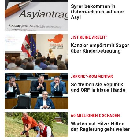
Syrer bekommen in
Österreich nun seltener
Asyl
„IST KEINE ARBEIT“
Kanzler empört mit Sager
über Kinderbetreuung
„KRONE“-KOMMENTAR
So treiben sie Republik
und ORF in blaue Hände
60 MILLIONEN € SCHADEN
Warten auf Hitze-Hilfen
der Regierung geht weiter