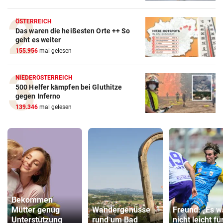
ÖSTERREICH
Das waren die heißesten Orte ++ So
geht es weiter
155.956
mal gelesen
NIEDERÖSTERREICH
500 Helfer kämpfen bei Gluthitze
gegen Inferno
139.346
mal gelesen
Bekommen
Mütter genug
Wandergenüsse
Freund: „Es w
Unterstützung
rund um Bad
nicht leicht fü