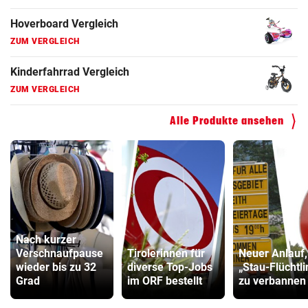
Hoverboard Vergleich
ZUM VERGLEICH
Kinderfahrrad Vergleich
ZUM VERGLEICH
Alle Produkte ansehen
Nach kurzer
Verschnaufpause
Tirolerinnen für
Neuer Anlauf
wieder bis zu 32
diverse Top-Jobs
„Stau-Flüchtl
Grad
im ORF bestellt
zu verbannen