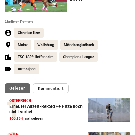
Ähnliche Themen
Christian Ilzer
Mainz
Wolfsburg
Mönchengladbach
TSG 1899 Hoffenheim
Champions League
Aufholjagd
(ausgewählt)
Gelesen
Kommentiert
ÖSTERREICH
Erneuter Allzeit-Rekord ++ Hitze noch
Action-Cam Vergleich
nicht vorbei
160.194
mal gelesen
ZUM VERGLEICH
Crosstrainer Vergleich
WIEN