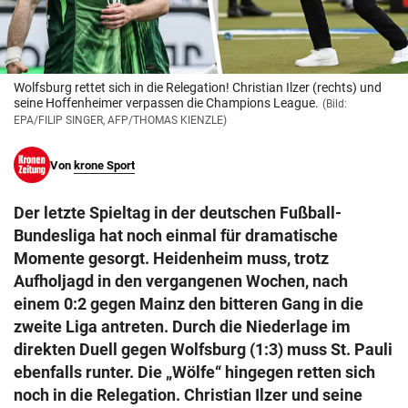
© Krone Multimedia GmbH & Co KG 2026
Muthgasse 2, 1190 Wien
Wolfsburg rettet sich in die Relegation! Christian Ilzer (rechts) und
seine Hoffenheimer verpassen die Champions League.
(Bild:
EPA/FILIP SINGER, AFP/THOMAS KIENZLE)
Von
krone Sport
Der letzte Spieltag in der deutschen Fußball-
Bundesliga hat noch einmal für dramatische
Momente gesorgt. Heidenheim muss, trotz
Aufholjagd in den vergangenen Wochen, nach
einem 0:2 gegen Mainz den bitteren Gang in die
zweite Liga antreten. Durch die Niederlage im
direkten Duell gegen Wolfsburg (1:3) muss St. Pauli
ebenfalls runter. Die „Wölfe“ hingegen retten sich
noch in die Relegation. Christian Ilzer und seine