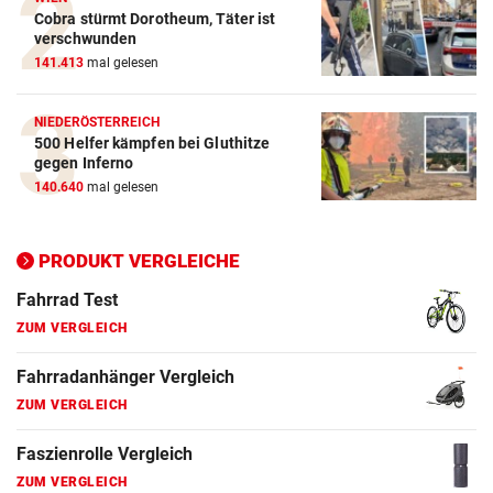
Cobra stürmt Dorotheum, Täter ist
ZUM VERGLEICH
verschwunden
141.413
mal gelesen
E-Bike Vergleich
ZUM VERGLEICH
NIEDERÖSTERREICH
500 Helfer kämpfen bei Gluthitze
Elektro-Scooter Vergleich
gegen Inferno
ZUM VERGLEICH
140.640
mal gelesen
Ergometer Vergleich
ZUM VERGLEICH
PRODUKT VERGLEICHE
Fahrrad Test
ZUM VERGLEICH
Fahrradanhänger Vergleich
ZUM VERGLEICH
Faszienrolle Vergleich
ZUM VERGLEICH