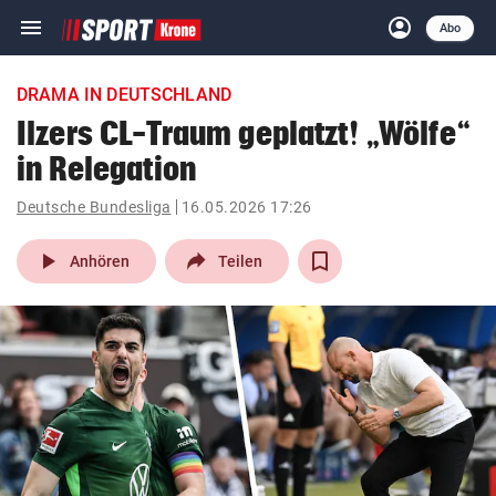
menu
account_circle
Navigation
Anmelden
Abo
close
Schließen
ein-/ausklappen
DRAMA IN DEUTSCHLAND
Abonnieren
Ilzers CL-Traum geplatzt! „Wölfe“
in Relegation
account_circle
arrow_right
Anmelden
Deutsche Bundesliga
16.05.2026 17:26
pin_drop
arrow_right
Bundesland auswäh
Wien
play_arrow
Anhören
Teilen
bookmark
Merkliste
Suchbegriff
search
eingeben