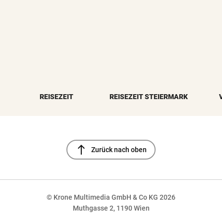
REISEZEIT
REISEZEIT STEIERMARK
north
Zurück nach oben
© Krone Multimedia GmbH & Co KG 2026
Muthgasse 2, 1190 Wien