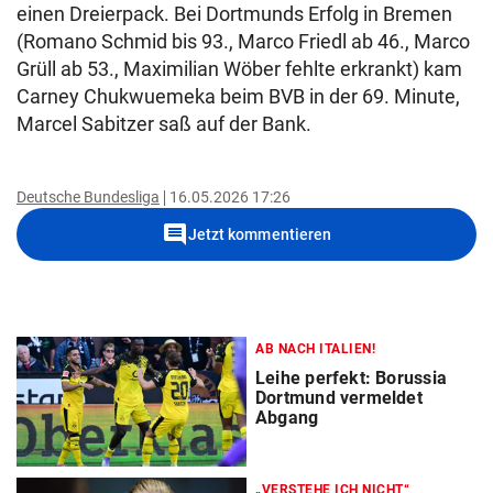
einen Dreierpack. Bei Dortmunds Erfolg in Bremen
(Romano Schmid bis 93., Marco Friedl ab 46., Marco
Grüll ab 53., Maximilian Wöber fehlte erkrankt) kam
Carney Chukwuemeka beim BVB in der 69. Minute,
Marcel Sabitzer saß auf der Bank.
Deutsche Bundesliga
16.05.2026 17:26
comment
Jetzt kommentieren
AB NACH ITALIEN!
Leihe perfekt: Borussia
Dortmund vermeldet
Abgang
„VERSTEHE ICH NICHT“