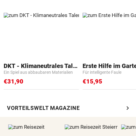
DKT - Klimaneutrales Talent
Erste Hilfe im Gart
Ein Spiel aus abbaubaren Materialien
Für intelligente Faule
€31,90
€15,95
chevron_right
VORTEILSWELT MAGAZINE