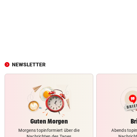
NEWSLETTER
Guten Morgen
Br
Morgens topinformiert über die
Abends topin
Nachrichten des Tages
Nachrich