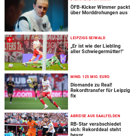
ÖFB-Kicker Wimmer packt
über Morddrohungen aus
LEIPZIGS SEIWALD
„Er ist wie der Liebling
aller Schwiegermütter!“
MIND. 125 MIO. EURO
Diomande zu Real!
Rekordtransfer für Leipzig
fix
ABREISE AUS SAALFELDEN
RB-Star verabschiedet
sich: Rekorddeal steht
bevor