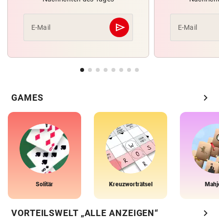
send
E-Mail
E-Mail
Abschicken
chevron_right
GAMES
Solitär
Kreuzworträtsel
Mahj
chevron_right
VORTEILSWELT „ALLE ANZEIGEN“