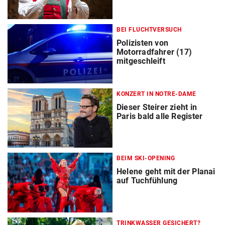
BEI FLUCHTVERSUCH
Polizisten von
Motorradfahrer (17)
mitgeschleift
KONZERT IN NOTRE-DAME
Dieser Steirer zieht in
Paris bald alle Register
BEIM SKI-OPENING
Helene geht mit der Planai
auf Tuchfühlung
TRINKWASSER GESICHERT?