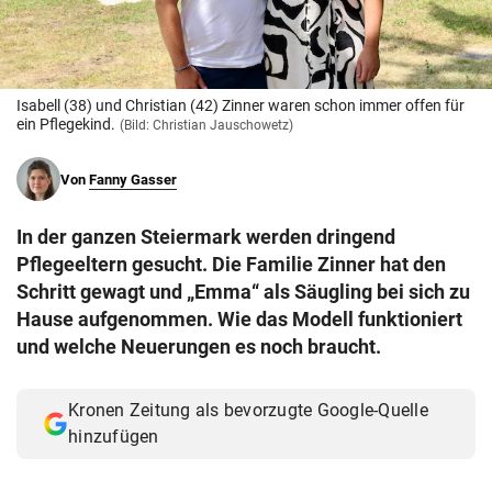
© Krone Multimedia GmbH & Co KG 2026
Muthgasse 2, 1190 Wien
Isabell (38) und Christian (42) Zinner waren schon immer offen für
ein Pflegekind.
(Bild: Christian Jauschowetz)
Von
Fanny Gasser
In der ganzen Steiermark werden dringend
Pflegeeltern gesucht. Die Familie Zinner hat den
Schritt gewagt und „Emma“ als Säugling bei sich zu
Hause aufgenommen. Wie das Modell funktioniert
und welche Neuerungen es noch braucht.
Kronen Zeitung als bevorzugte Google-Quelle
hinzufügen