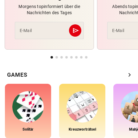
Morgens topinformiert über die
Abends topin
Nachrichten des Tages
Nachrich
send
E-Mail
E-Mail
Abschicken
chevron_right
GAMES
Solitär
Kreuzworträtsel
Mahj