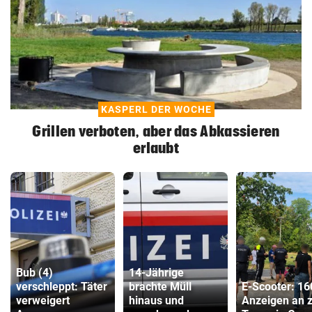
KASPERL DER WOCHE
Grillen verboten, aber das Abkassieren
erlaubt
Bub (4)
14-Jährige
verschleppt: Täter
brachte Müll
E-Scooter: 16
verweigert
hinaus und
Anzeigen an 