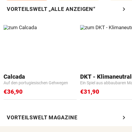
chevron_right
VORTEILSWELT „ALLE ANZEIGEN“
Calcada
Auf den portugiesischen Gehwegen
Ein Spiel aus abbaubaren Ma
€36,90
€31,90
chevron_right
VORTEILSWELT MAGAZINE