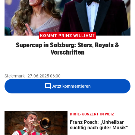
KOMMT PRINZ WILLIAM?
Supercup in Salzburg: Stars, Royals &
Vorschriften
Steiermark
27.06.2025 06:00
comment
Jetzt kommentieren
DIXIE-KONZERT IN WEIZ
Franz Posch: „Unheilbar
süchtig nach guter Musik“