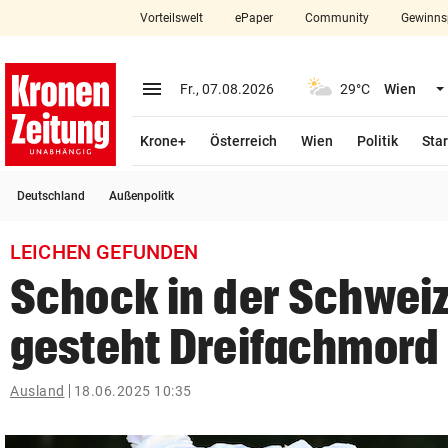
Vorteilswelt
ePaper
Community
Gewinns
close
Schließen
menu
Menü aufklappen
Fr., 07.08.2026
29°C
Wien
Abonnieren
Krone+
Österreich
Wien
Politik
Star
account_circle
arrow_right
Anmelden
Deutschland
Außenpolitk
pin_drop
arrow_right
Bundesland auswäh
Wien
LEICHEN GEFUNDEN
bookmark
Merkliste
Schock in der Schwei
gesteht Dreifachmord
Suchbegriff
search
eingeben
Ausland
18.06.2025 10:35