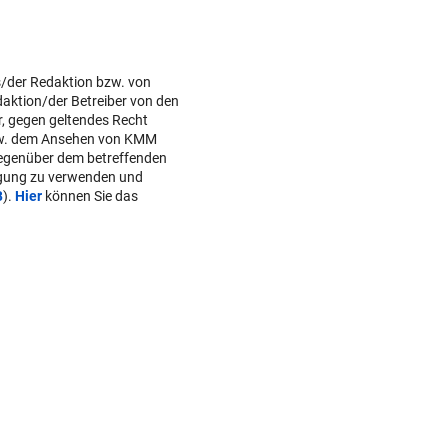
s/der Redaktion bzw. von
daktion/der Betreiber von den
r, gegen geltendes Recht
w. dem Ansehen von KMM
gegenüber dem betreffenden
lgung zu verwenden und
B
).
Hier
können Sie das