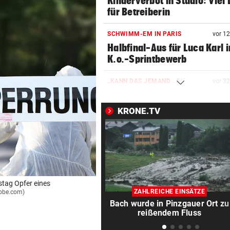
Kinderverbot in Studio: Viel 
für Betreiberin
SCHWIMM-EM IN PARIS
vor 1
Halbfinal-Aus für Luca Karl 
K.o.-Sprintbewerb
„KANN DAS JEMAND ...“
vor 3
Insta-Video von Ski-Idol läs
Braathen ausflippen
KRONE.TV
NA MAHLZEIT!
vor 3
Nordkorea empfiehlt Hundef
gegen die Hitze
MUTTER IM KRANKENHAUS
vor ein
stag Opfer eines
Bub nach Pestizideinsatz in 
ZAHLREICHE EINSÄTZE
adobe.com)
Türkei gestorben
Bach wurde in Pinzgauer Ort zu
reißendem Fluss
HAND AUFS HERZ
vor ein