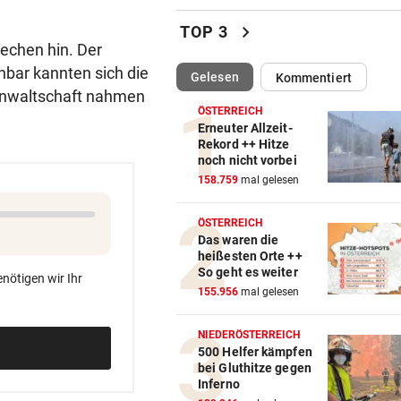
Ungewöhnlich! Warum Rapid
schon um 18 Uhr spielt
chevron_right
TOP 3
rechen hin. Der
DARUNTER RAUCH, OBONYA
vor ein
bar kannten sich die
(ausgewählt)
Gelesen
Kommentiert
Wien: Männer protestierten
sanwaltschaft nahmen
Gewalt an Frauen
ÖSTERREICH
Erneuter Allzeit-
OBERÖSTERREICH
vor ein
Rekord ++ Hitze
noch nicht vorbei
„Wer will mich?“: Diese Tier
158.759
mal gelesen
haben kein Zuhause
ÖSTERREICH
BEWAFFNETER ÜBERFALL
vor ein
Das waren die
Dorotheum: Räuber ließ Beu
heißesten Orte ++
Geschäft zurück
So geht es weiter
nötigen wir Ihr
155.956
mal gelesen
US-GRENZER NEUGIERIG
vor ein
So bereiten Sie sich auf Soci
NIEDERÖSTERREICH
Media-Checks vor
500 Helfer kämpfen
bei Gluthitze gegen
Inferno
ANHALTENDE TROCKENHEIT
vor ein