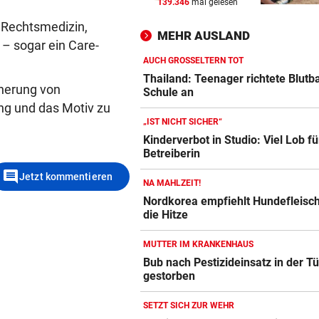
139.346
mal gelesen
Kein Wasser mehr:
Alpenvereinshaus schließt 
, Rechtsmedizin,
MEHR AUSLAND
 – sogar ein Care-
PROZESS UM COLD CASE
vor ein
AUCH GROSSELTERN TOT
Anklage-Einspruch im Mordf
Thailand: Teenager richtete Blutb
cherung von
Kammerer abgewiesen
Schule an
ng und das Motiv zu
„IST NICHT SICHER“
WIEN, NÖ UND BGLD
vor 
Kinderverbot in Studio: Viel Lob fü
Vermisste und zugelaufene
Betreiberin
Vierbeiner
comment
Jetzt kommentieren
NA MAHLZEIT!
Nordkorea empfiehlt Hundefleisc
die Hitze
MUTTER IM KRANKENHAUS
Bub nach Pestizideinsatz in der Tü
gestorben
SETZT SICH ZUR WEHR