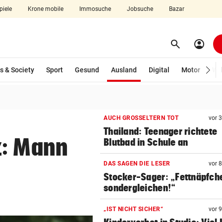
piele
Krone mobile
Immosuche
Jobsuche
Bazar
search
account_circle
Menü aufklappen
Suchen
(ausgewählt)
s & Society
Sport
Gesund
Ausland
Digital
Motor
Wir
len
AUCH GROSSELTERN TOT
vor 
Thailand: Teenager richtete
z: Mann
Blutbad in Schule an
DAS SAGEN DIE LESER
vor 
Stocker-Sager: „Fettnäpfch
sondergleichen!“
„IST NICHT SICHER“
vor 