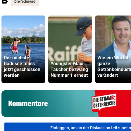
Dreifachmord
Der nächste
Wie ein Würfel
Badesee muss
Youngster Maxi
ganze
jetzt geschlossen
Taucher bezwang
Getränkeindustr
werden
Nummer 1 erneut
verändert
Einloggen, um an der Diskussion teilzuneh