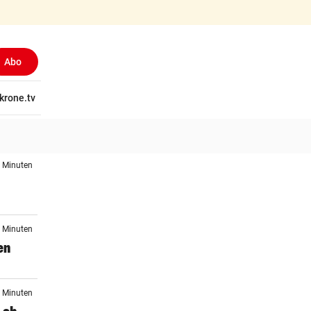
Abo
tschaft
krone.tv
Wissen
Gericht
Kolumnen
Freizeit
Reise
Ti
3 Minuten
8 Minuten
en
9 Minuten