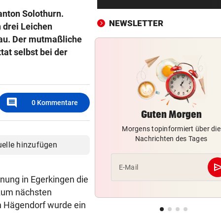
Würden Sie einen Politiker 
anton Solothurn.
NEWSLETTER
 drei Leichen
VON OIDA BIS CRINGE
vor ein
rau. Der mutmaßliche
Warum sich Jugendwörter i
schneller verändern
tat selbst bei der
DIE EINZELNEN PHASEN
vor ein
Wenn das Wasser ausgeht:
Österreichs Notfallplan
comment
0
Kommentare
Guten Morgen
MARTYRIUM IN WIEN
vor ein
Morgens topinformiert über die
Freundin über Jahre hinweg
Nachrichten des Tages
bedroht und missbraucht
uelle hinzufügen
DONNERSTAGS-SPECIAL
vor ein
se
E-Mail
Erleben Sie den Auftakt der 
nung in Egerkingen die
Champions Tour!
 zum nächsten
 Hägendorf wurde ein
HIT IN SALZBURG SCHULD
vor ein