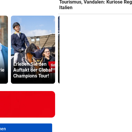
Tourismus, Vandalen: Kuriose Reg
Italien
Erleben Sie den
Waldbrand in
Kinderverbo
ie
Auftakt der Global
Göriach konnte
Studio: Vie
Champions Tour!
gelöscht werden
für Betreib
men