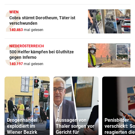
WIEN
Cobra stürmt Dorotheum, Täter ist
verschwunden
140.463
mal gelesen
NIEDERÖSTERREICH
500 Helfer kämpfen bei Gluthitze
gegen Inferno
140.197
mal gelesen
Drogenhandel
Aussagen von
Penisbilder
explodiert im
Thaler sorgen vor
verschickt: S
Wiener Bezirk
Gericht für
reagierten die