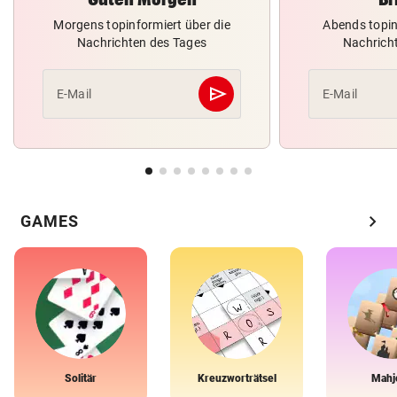
Morgens topinformiert über die
Abends topin
Nachrichten des Tages
Nachrich
send
E-Mail
E-Mail
Abschicken
chevron_right
GAMES
Solitär
Kreuzworträtsel
Mahj