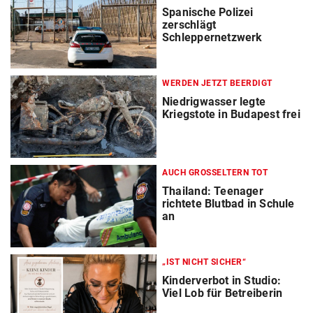
Spanische Polizei
zerschlägt
Schleppernetzwerk
WERDEN JETZT BEERDIGT
Niedrigwasser legte
Kriegstote in Budapest frei
AUCH GROSSELTERN TOT
Thailand: Teenager
richtete Blutbad in Schule
an
„IST NICHT SICHER“
Kinderverbot in Studio:
Viel Lob für Betreiberin