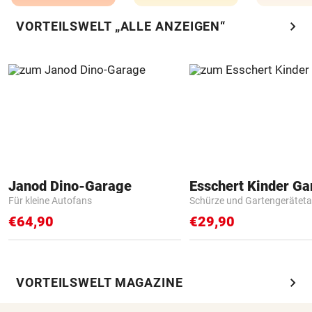
chevron_right
VORTEILSWELT „ALLE ANZEIGEN“
Janod Dino-Garage
Für kleine Autofans
Schürze und Gartengerätet
€64,90
€29,90
chevron_right
VORTEILSWELT MAGAZINE