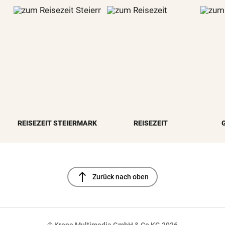
REISEZEIT STEIERMARK
REISEZEIT
north
Zurück nach oben
© Krone Multimedia GmbH & Co KG 2026