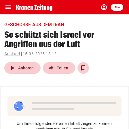
menu
account_circle
Navigation
Anmelden
Abo
close
Schließen
ein-/ausklappen
GESCHOSSE AUS DEM IRAN
Abonnieren
So schützt sich Israel vor
Angriffen aus der Luft
account_circle
arrow_right
Anmelden
Ausland
15.06.2025 18:12
pin_drop
arrow_right
Bundesland auswäh
Wien
play_arrow
Anhören
Teilen
bookmark
Merkliste
Suchbegriff
search
eingeben
Um Ihnen folgenden externen Inhalt zeigen zu können,