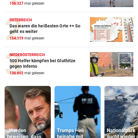
156.327
mal gelesen
ÖSTERREICH
Das waren die heißesten Orte ++ So
geht es weiter
154.119
mal gelesen
NIEDERÖSTERREICH
500 Helfer kämpfen bei Gluthitze
gegen Inferno
136.602
mal gelesen
„Werden
Trumps Heli
Nationalpark
beweisen, dass
beinahe mit
sucht wieder 