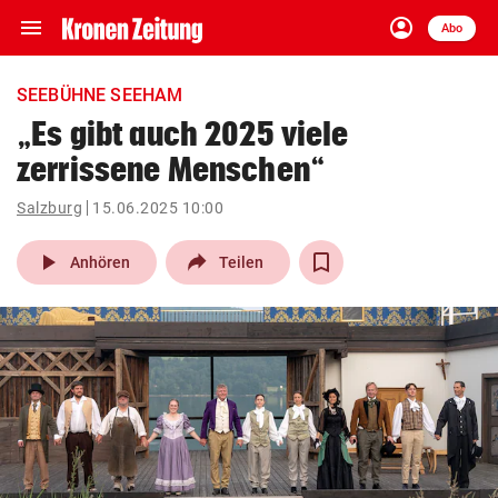
menu
account_circle
Navigation
Anmelden
Abo
close
Schließen
ein-/ausklappen
SEEBÜHNE SEEHAM
Abonnieren
„Es gibt auch 2025 viele
zerrissene Menschen“
account_circle
arrow_right
Anmelden
Salzburg
15.06.2025 10:00
pin_drop
arrow_right
Bundesland auswäh
Wien
play_arrow
Anhören
Teilen
bookmark
Merkliste
Suchbegriff
search
eingeben