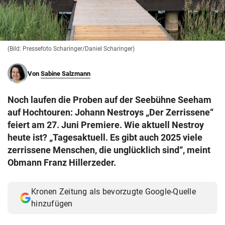
© Krone Multimedia GmbH & Co KG 2026
Muthgasse 2, 1190 Wien
(Bild: Pressefoto Scharinger/Daniel Scharinger)
Von
Sabine Salzmann
Noch laufen die Proben auf der Seebühne Seeham
auf Hochtouren: Johann Nestroys „Der Zerrissene“
feiert am 27. Juni Premiere. Wie aktuell Nestroy
heute ist? „Tagesaktuell. Es gibt auch 2025 viele
zerrissene Menschen, die unglücklich sind“, meint
Obmann Franz Hillerzeder.
Kronen Zeitung als bevorzugte Google-Quelle
hinzufügen