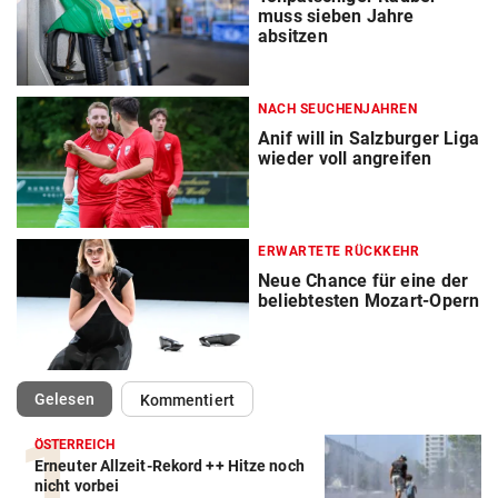
muss sieben Jahre
absitzen
NACH SEUCHENJAHREN
Anif will in Salzburger Liga
wieder voll angreifen
ERWARTETE RÜCKKEHR
Neue Chance für eine der
beliebtesten Mozart-Opern
(ausgewählt)
Gelesen
Kommentiert
ÖSTERREICH
Erneuter Allzeit-Rekord ++ Hitze noch
nicht vorbei