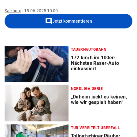
Salzburg
15.06.2025 10:00
comment
Jetzt kommentieren
TAUERNAUTOBAHN
172 km/h im 100er:
Nächstes Raser-Auto
einkassiert
NORDLIGA-SERIE
„Daheim juckt es keinen,
wie wir gespielt haben“
TÜR VEREITELT ÜBERFALL
Tollpatschiger Räuber