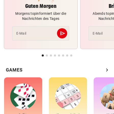
Guten Morgen
Br
Morgens topinformiert über die
Abends topin
Nachrichten des Tages
Nachrich
send
E-Mail
E-Mail
Abschicken
chevron_right
GAMES