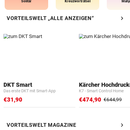
Solitär
Kreuzworträtsel
Mahj
chevron_right
VORTEILSWELT „ALLE ANZEIGEN“
DKT Smart
Kärcher Hochdruck
Das erste DKT mit Smart-App
K7 - Smart Control Home
€31,90
€474,90
€644,99
chevron_right
VORTEILSWELT MAGAZINE