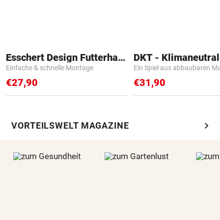
Esschert Design Futterhaus
Einfache & schnelle Montage
Ein Spiel aus abbaubaren Ma
€27,90
€31,90
chevron_right
VORTEILSWELT MAGAZINE