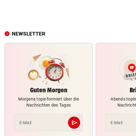
NEWSLETTER
Guten Morgen
Br
Morgens topinformiert über die
Abends topin
Nachrichten des Tages
Nachrich
send
E-Mail
E-Mail
Abschicken