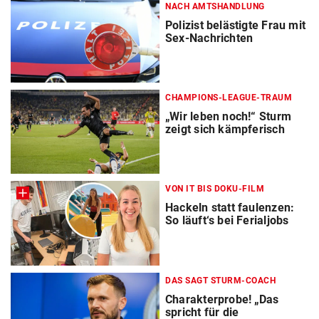
NACH AMTSHANDLUNG
Polizist belästigte Frau mit
Sex-Nachrichten
CHAMPIONS-LEAGUE-TRAUM
„Wir leben noch!“ Sturm
zeigt sich kämpferisch
VON IT BIS DOKU-FILM
Hackeln statt faulenzen:
So läuft‘s bei Ferialjobs
DAS SAGT STURM-COACH
Charakterprobe! „Das
spricht für die