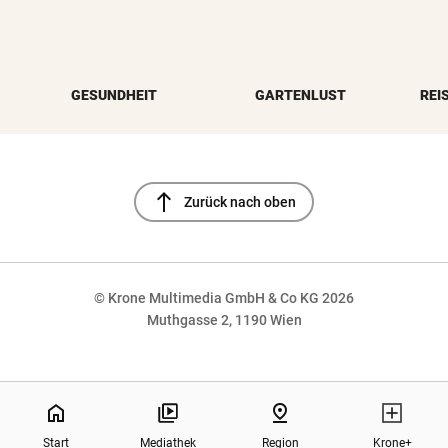
GESUNDHEIT
GARTENLUST
REI
north
Zurück nach oben
© Krone Multimedia GmbH & Co KG 2026
Muthgasse 2, 1190 Wien
NaN%
home
pin_drop
Start
Mediathek
Region
Krone+