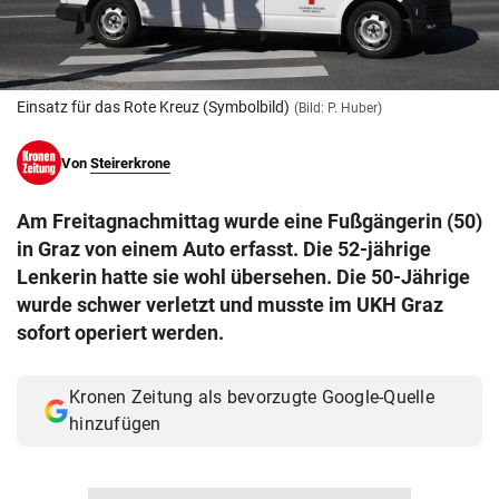
© Krone Multimedia GmbH & Co KG 2026
Muthgasse 2, 1190 Wien
Einsatz für das Rote Kreuz (Symbolbild)
(Bild: P. Huber)
Von
Steirerkrone
Am Freitagnachmittag wurde eine Fußgängerin (50)
in Graz von einem Auto erfasst. Die 52-jährige
Lenkerin hatte sie wohl übersehen. Die 50-Jährige
wurde schwer verletzt und musste im UKH Graz
sofort operiert werden.
Kronen Zeitung als bevorzugte Google-Quelle
hinzufügen