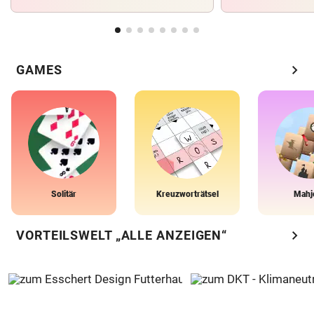
chevron_right
GAMES
Solitär
Kreuzworträtsel
Mahj
chevron_right
VORTEILSWELT „ALLE ANZEIGEN“